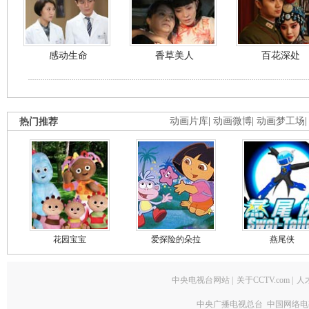
感动生命
香草美人
百花深处
热门推荐
动画片库
|
动画微博
|
动画梦工场
花园宝宝
爱探险的朵拉
燕尾侠
中央电视台网站
|
关于CCTV.com
|
人
中央广播电视总台 中国网络电