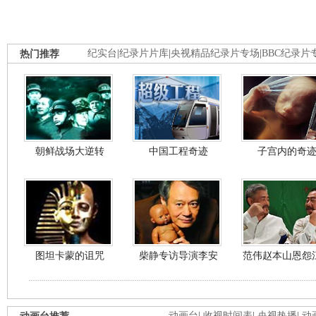
热门推荐
纪实台
|
纪录片片库
|
央视精品纪录片专场
|
BBC纪录片
朝鲜战场大逆转
中国工程奇迹
子宫内的奇
图坦卡蒙的诅咒
柴静专访导演李安
范伟赵本山恩怨
动画台
|
收视时间表
|
央视热播
|
动