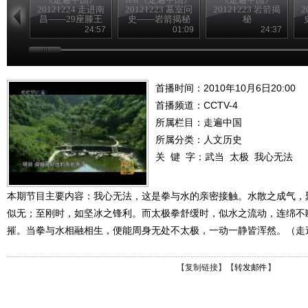
20121224 走进南
20121223 墓室问
20121223 岩箭揭
2
昌——29座滕王
史——岩箭揭秘
秘
阁
24:57
01:09
24:37
首播时间：2010年10月6日20:00
首播频道：
CCTV-4
所属栏目：
走遍中国
所属分类：人文历史
关 键 字：
武当
太极
我心无法
本期节目主要内容：我心无法，这是拳与水的亲密接触。水散之成气，
似无；至刚时，如坚冰之锋利。而太极拳舒缓时，似水之流动，连绵不
摧。当拳与水相融相生，便能周身无处不太极，一动一静皆浑然。（走遍中国
【
复制链接
】【
转发邮件
】