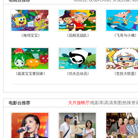
动画台推荐
《海绵宝宝》
《花精灵战队》
《飞哥与小佛
《蔬菜宝宝要回家》
《功夫总动员》
《竞技大联盟
电影台推荐
大片放映厅
|
电影库
|
高清美图
|
热辣资