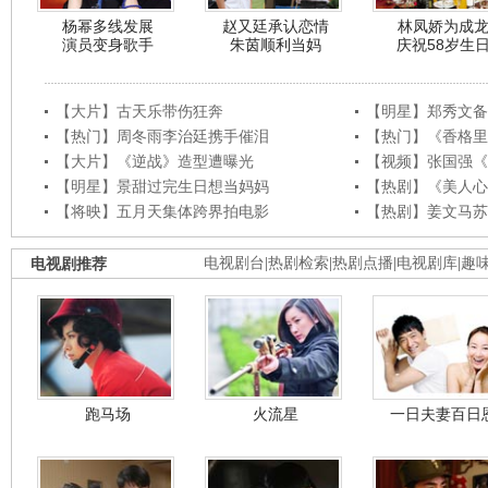
杨幂多线发展
赵又廷承认恋情
林凤娇为成
演员变身歌手
朱茵顺利当妈
庆祝58岁生
【大片】古天乐带伤狂奔
【明星】郑秀文备
【热门】周冬雨李治廷携手催泪
【热门】《香格里
【大片】《逆战》造型遭曝光
【视频】张国强《
【明星】景甜过完生日想当妈妈
【热剧】《美人心
【将映】五月天集体跨界拍电影
【热剧】姜文马苏
电视剧推荐
电视剧台
|
热剧检索
|
热剧点播
|
电视剧库
|
趣
跑马场
火流星
一日夫妻百日