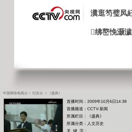
瀵逛笉璧凤
绋嶅悗灏
中国网络电视台
>
纪实台
>
《盛典》
首播时间：2009年10月6日14:38
首播频道：
CCTV-新闻
所属栏目：
《盛典》
所属分类：人文历史
关 键 字：