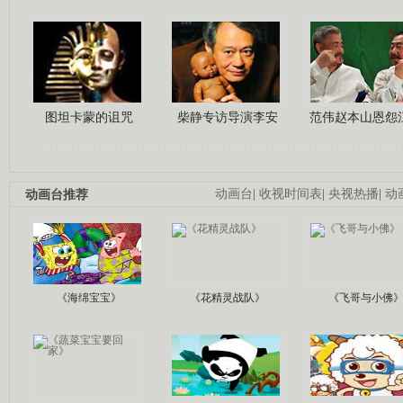
图坦卡蒙的诅咒
柴静专访导演李安
范伟赵本山恩怨
动画台推荐
动画台
|
收视时间表
|
央视热播
|
动
《海绵宝宝》
《花精灵战队》
《飞哥与小佛