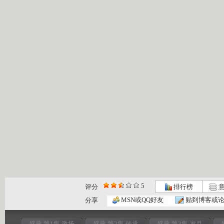
5
评分
排行榜
意
MSN或QQ好友
贴到博客或
分享
盛典 第1集 激扬
盛典 第2集 传承
盛典 第3集 岁月