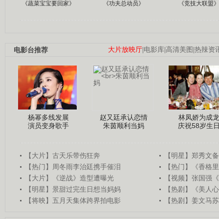
《蔬菜宝宝要回家》
《功夫总动员》
《竞技大联盟
电影台推荐
大片放映厅
|
电影库
|
高清美图
|
热辣资
杨幂多线发展
赵又廷承认恋情
林凤娇为成
演员变身歌手
朱茵顺利当妈
庆祝58岁生
【大片】古天乐带伤狂奔
【明星】郑秀文备
【热门】周冬雨李治廷携手催泪
【热门】《香格里
【大片】《逆战》造型遭曝光
【视频】张国强《
【明星】景甜过完生日想当妈妈
【热剧】《美人心
【将映】五月天集体跨界拍电影
【热剧】姜文马苏