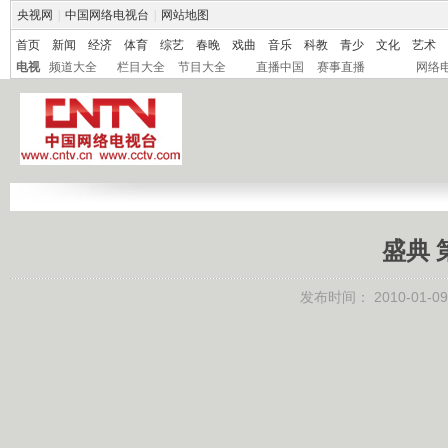
央视网
|
中国网络电视台
|
网站地图
首页
新闻
经济
体育
综艺
春晚
戏曲
音乐
科教
青少
文化
艺术
电视
频道大全
栏目大全
节目大全
直播中国
赛事直播
网络
盛典 
发布时间：
2010-01-09