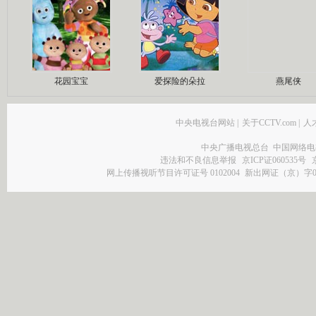
花园宝宝
爱探险的朵拉
燕尾侠
中央电视台网站
|
关于CCTV.com
|
人
中央广播电视总台 中国网络电
违法和不良信息举报
京ICP证060535号
网上传播视听节目许可证号 0102004
新出网证（京）字0