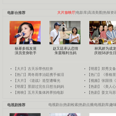
电影台推荐
大片放映厅
|
电影库
|
高清美图
|
热辣资
杨幂多线发展
赵又廷承认恋情
林凤娇为成
演员变身歌手
朱茵顺利当妈
庆祝58岁生
【大片】古天乐带伤狂奔
【明星】郑秀文备
【热门】周冬雨李治廷携手催泪
【热门】《香格里
【大片】《逆战》造型遭曝光
【视频】张国强《
【明星】景甜过完生日想当妈妈
【热剧】《美人心
【将映】五月天集体跨界拍电影
【热剧】姜文马苏
电视剧推荐
电视剧台
|
热剧检索
|
热剧点播
|
电视剧库
|
趣