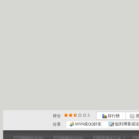
5
评分
排行榜
意
MSN或QQ好友
贴到博客或
分享
《我爱你 中国》
《我爱你 中国》
百花 第十八集 八