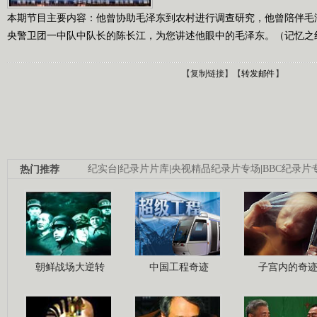
本期节目主要内容：他曾协助毛泽东到农村进行调查研究，他曾陪伴毛
央警卫团一中队中队长的陈长江，为您讲述他眼中的毛泽东。（记忆之红色经典
【
复制链接
】【
转发邮件
】
热门推荐
纪实台
|
纪录片片库
|
央视精品纪录片专场
|
BBC纪录片
朝鲜战场大逆转
中国工程奇迹
子宫内的奇