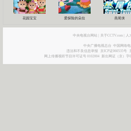
花园宝宝
爱探险的朵拉
燕尾侠
中央电视台网站
|
关于CCTV.com
|
人
中央广播电视总台 中国网络电
违法和不良信息举报
京ICP证060535号
网上传播视听节目许可证号 0102004
新出网证（京）字0