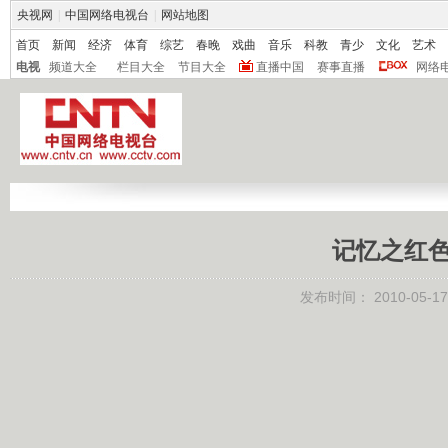
央视网
|
中国网络电视台
|
网站地图
首页
新闻
经济
体育
综艺
春晚
戏曲
音乐
科教
青少
文化
艺术
电视
频道大全
栏目大全
节目大全
直播中国
赛事直播
网络
记忆之红色经典
发布时间：
2010-05-17