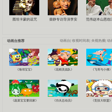
图坦卡蒙的诅咒
柴静专访导演李安
范伟赵本山恩怨
动画台推荐
动画台
|
收视时间表
|
央视热播
|
动
《海绵宝宝》
《花精灵战队》
《飞哥与小佛
《蔬菜宝宝要回家》
《功夫总动员》
《竞技大联盟