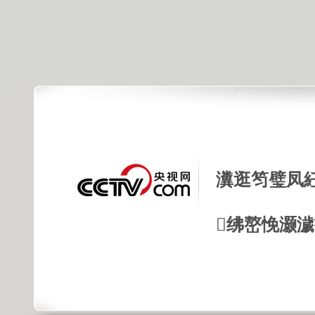
瀵逛笉璧凤
绋嶅悗灏