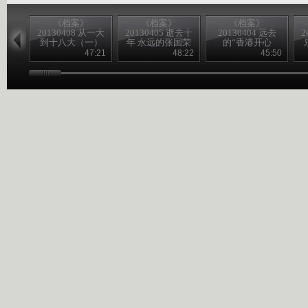
《档案》
《档案》
《档案》
20130408 从一大
20130405 逝去十
20130404 远去
2
到十八大（一）
年 永远的张国荣
的“香港开心
果”沈殿霞
47:21
48:22
45:50