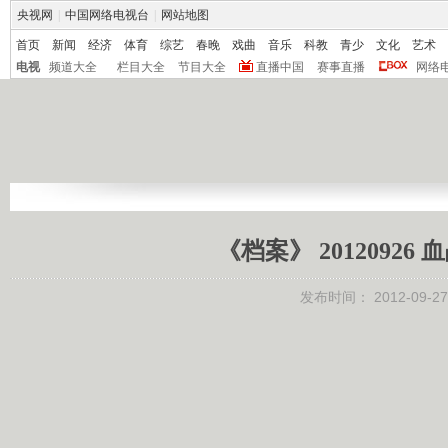
央视网
|
中国网络电视台
|
网站地图
首页
新闻
经济
体育
综艺
春晚
戏曲
音乐
科教
青少
文化
艺术
电视
频道大全
栏目大全
节目大全
直播中国
赛事直播
网络
《档案》 2012092
发布时间：
2012-09-27