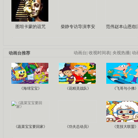
图坦卡蒙的诅咒
柴静专访导演李安
范伟赵本山恩怨
动画台推荐
动画台
|
收视时间表
|
央视热播
|
动
《海绵宝宝》
《花精灵战队》
《飞哥与小佛
《蔬菜宝宝要回家》
《功夫总动员》
《竞技大联盟