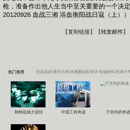
枪，准备作出他人生当中至关重要的一个决定
20120926 血战三湘 浴血衡阳战日寇（上））
【
复制链接
】【
转发邮件
】
热门推荐
纪实台
|
纪录片片库
|
央视精品纪录片专场
|
BBC纪录片
朝鲜战场大逆转
中国工程奇迹
子宫内的奇