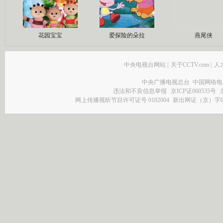
花园宝宝
爱探险的朵拉
燕尾侠
中央电视台网站
|
关于CCTV.com
|
人
中央广播电视总台 中国网络电
违法和不良信息举报
京ICP证060535号
网上传播视听节目许可证号 0102004
新出网证（京）字0