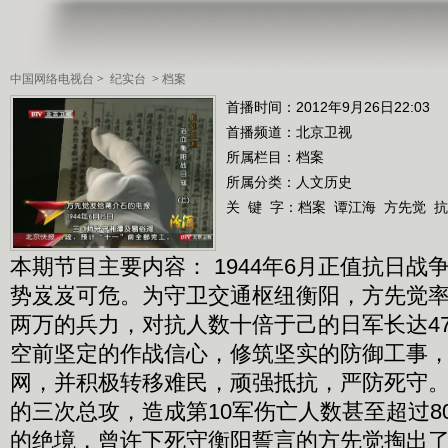
中国网络电视台
>
纪实台
>
档案
首播时间：2012年9月26日22:03
首播频道：
北京卫视
所属栏目：
档案
所属分类：人文历史
关 键 字：
档案
谭江海
方先觉
抗
本期节目主要内容： 1944年6月正值抗日战
势岌岌可危。为守卫交通枢纽衡阳，方先觉率
两万的兵力，对抗人数十倍于己的日军长达4
空前坚定的作战信心，修筑坚实的防御工事
网，并积极转移难民，顽强抵抗，严防死守
的三次总攻，造成第10军伤亡人数甚至超过8
的绝境，曾许下死守衡阳誓言的方先觉掏出