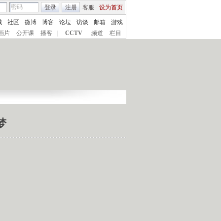
登录
注册
客服
设为首页
城
社区
微博
博客
论坛
访谈
邮箱
游戏
画片
公开课
播客
|
CCTV
频道
栏目
梦