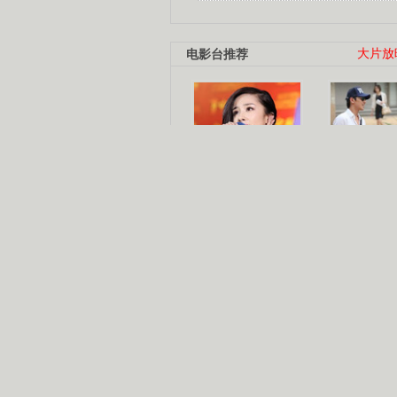
电影台推荐
大片放
杨幂多线发展
赵又廷承
演员变身歌手
朱茵顺
【大片】古天乐带伤狂奔
【热门】周冬雨李治廷携手催泪
【大片】《逆战》造型遭曝光
【明星】景甜过完生日想当妈妈
【将映】五月天集体跨界拍电影
电视剧推荐
电视剧台
|
热