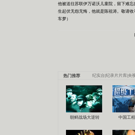
他被送往苏联伊万诺沃儿童院，留下难忘
生起伏无怨无悔，他就是陈祖涛。敬请收看今
车梦）
热门推荐
纪实台
|
纪录片片库
|
央
朝鲜战场大逆转
中国工