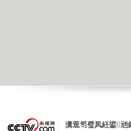
瀵逛笉璧凤紝鍙兘