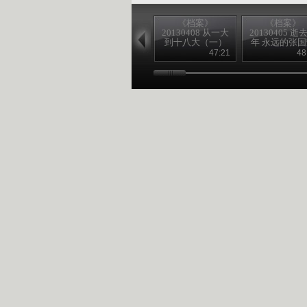
《档案》
《档案》
20130408 从一大
20130405 逝
到十八大（一）
年 永远的张
47:21
48