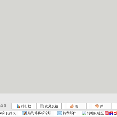
5
排行榜
意见反馈
顶
踩
N或QQ好友
贴到博客或论坛
转发邮件
转帖到社区