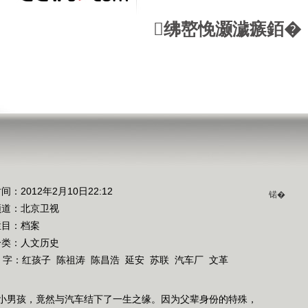
绋嶅悗灏濊瘯銆�
间：2012年2月10日22:12
锘�
频道：
北京卫视
栏目：
档案
分类：人文历史
 字：
红孩子
陈祖涛
陈昌浩
延安
苏联
汽车厂
文革
小男孩，竟然与汽车结下了一生之缘。因为父辈身份的特殊，