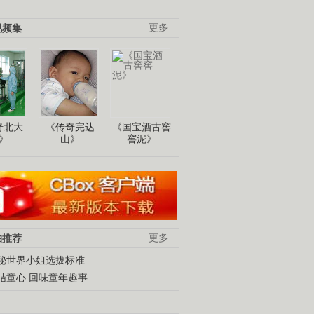
视频集
更多
奇北大
《传奇完达
《国宝酒古窖
》
山》
窖泥》
柚推荐
更多
秘世界小姐选拔标准
结童心 回味童年趣事