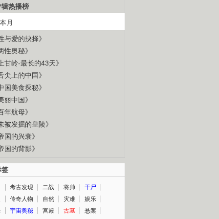
专辑热播榜
本月
性与爱的抉择》
两性奥秘》
上甘岭-最长的43天》
舌尖上的中国》
中国美食探秘》
美丽中国》
百年航母》
未被发掘的皇陵》
帝国的兴衰》
帝国的背影》
标签
闻
考古发现
二战
将帅
干尸
人
传奇人物
自然
灾难
娱乐
光
宇宙奥秘
宫殿
古墓
悬案