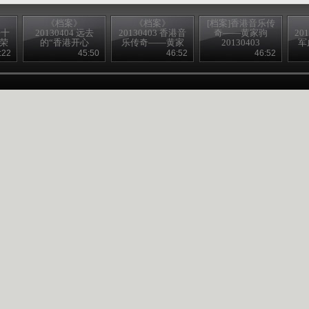
《档案》
《档案》
[档案]香港音乐传
去十
20130404 远去
20130403 香港音
奇——黄家驹
20
国荣
的“香港开心
乐传奇——黄家
20130403
军
果”沈殿霞
驹
:22
45:50
46:52
46:52