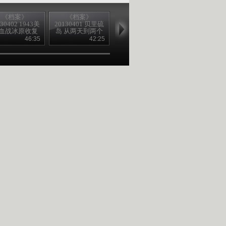
《档案》
《档案》
《档案》
《档案》
130402 1943美
20130401 贝里硫
20130329 悍匪周
20130328 血
血战冰原收复
岛 从两天到两个
克华覆灭记
豚湾（下）
阿图岛
月
46:35
42:25
44:27
27