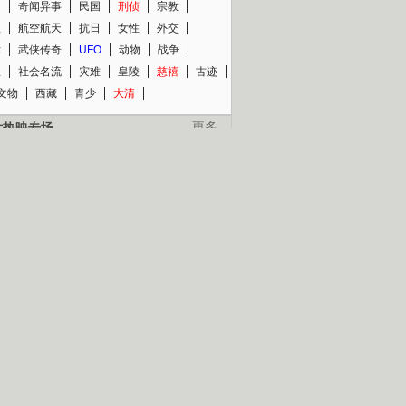
知
奇闻异事
民国
刑侦
宗教
程
航空航天
抗日
女性
外交
术
武侠传奇
UFO
动物
战争
星
社会名流
灾难
皇陵
慈禧
古迹
文物
西藏
青少
大清
片热映专场
更多
BC纪录片专场
央视精品纪录片