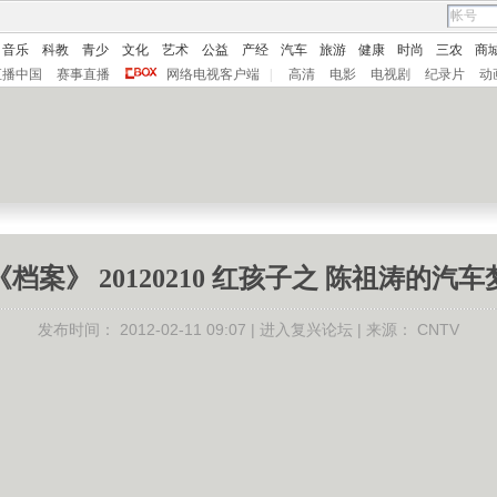
音乐
科教
青少
文化
艺术
公益
产经
汽车
旅游
健康
时尚
三农
商
直播中国
赛事直播
网络电视客户端
|
高清
电影
电视剧
纪录片
动
《档案》 20120210 红孩子之 陈祖涛的汽车
发布时间：
2012-02-11 09:07 |
进入复兴论坛
| 来源：
CNTV