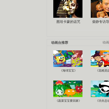
图坦卡蒙的诅咒
柴静专访
动画台推荐
动
《海绵宝宝》
《花精灵
《蔬菜宝宝要回家》
《功夫总