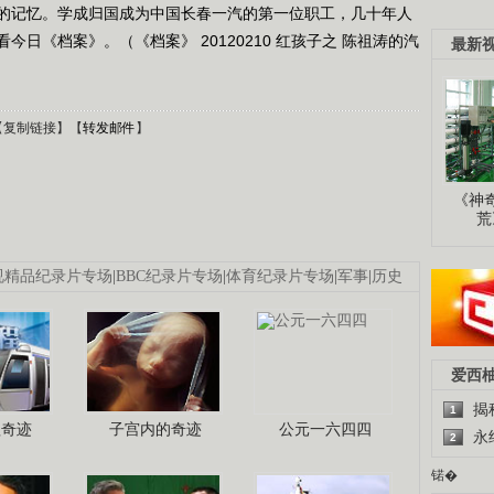
的记忆。学成归国成为中国长春一汽的第一位职工，几十年人
日《档案》。（《档案》 20120210 红孩子之 陈祖涛的汽
最新
【
复制链接
】【
转发邮件
】
《神
荒
视精品纪录片专场
|
BBC纪录片专场
|
体育纪录片专场
|
军事
|
历史
爱西
揭
1
程奇迹
子宫内的奇迹
公元一六四四
永
2
锘�