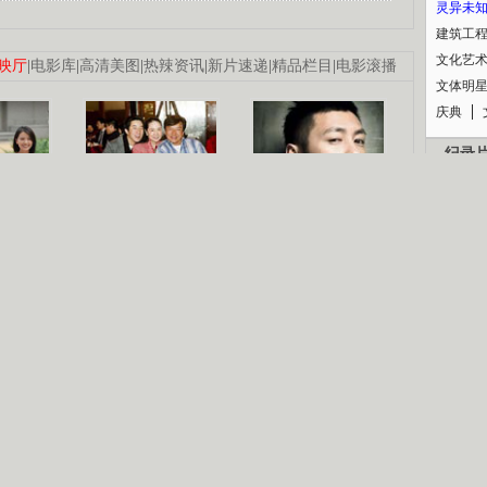
灵异未
建筑工
文化艺
映厅
|
电影库
|
高清美图
|
热辣资讯
|
新片速递
|
精品栏目
|
电影滚播
文体明
庆典
纪录
认恋情
林凤娇为成龙
大胆为舒淇说话
利当妈
庆祝58岁生日
余文乐义气相挺
【明星】郑秀文备嫁衣等求婚
【热门】《香格里拉》全集在线看
B
【视频】张国强《王海涛今年41》
【热剧】《美人心计》在线观看
锘�
【热剧】姜文马苏《女人如花》全集
剧检索
|
热剧点播
|
电视剧库
|
趣味策划
|
CCTV-8官网
|
影视同期声