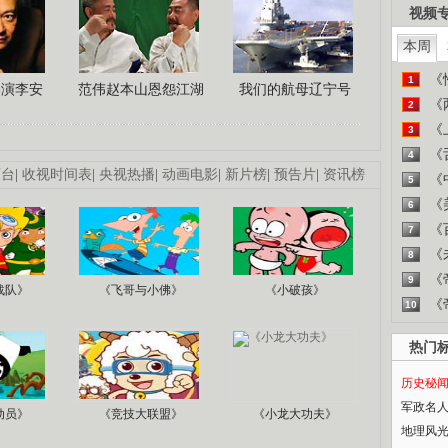
视频
本周
《
1
导演李安
范伟赵本山恩怨江湖
我们的航母辽宁号
《
2
《
3
《
4
画台
|
收视时间表
|
央视热播
|
动画电影
|
新片榜
|
预告片
|
资讯榜
《
5
《
6
《
7
《
8
《
9
战队》
《飞哥与小佛》
《小破孩》
《
10
热门
历史秘
军政名
动员》
《竞技大联盟》
《小龙大功夫》
地理风