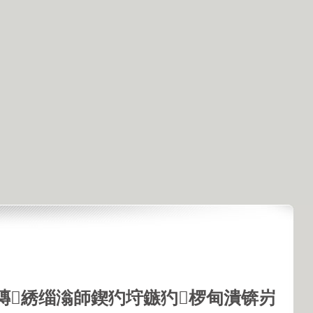
鏄綉缁滃師鍥犳垨鏃犳椤甸潰锛岃