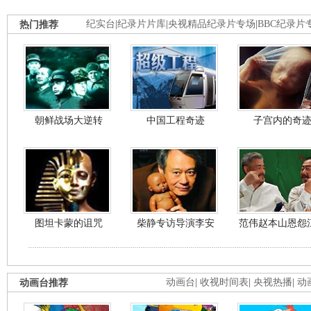
热门推荐
纪实台
|
纪录片片库
|
央视精品纪录片专场
|
BBC纪录片
朝鲜战场大逆转
中国工程奇迹
子宫内的奇
图坦卡蒙的诅咒
柴静专访导演李安
范伟赵本山恩怨
动画台推荐
动画台
|
收视时间表
|
央视热播
|
动