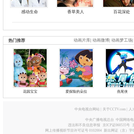
感动生命
香草美人
百花深处
热门推荐
动画片库
|
动画微博
|
动画梦工场
花园宝宝
爱探险的朵拉
燕尾侠
中央电视台网站
|
关于CCTV.com
|
人
中央广播电视总台 中国网络电
违法和不良信息举报
京ICP证060535号
网上传播视听节目许可证号 0102004
新出网证（京）字0