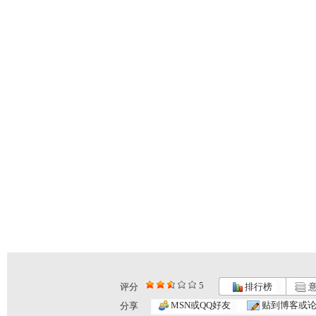
5
评分
排行榜
意
MSN或QQ好友
贴到博客或
分享