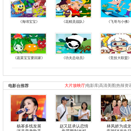
《海绵宝宝》
《花精灵战队》
《飞哥与小佛
《蔬菜宝宝要回家》
《功夫总动员》
《竞技大联盟
电影台推荐
大片放映厅
|
电影库
|
高清美图
|
热辣资
杨幂多线发展
赵又廷承认恋情
林凤娇为成