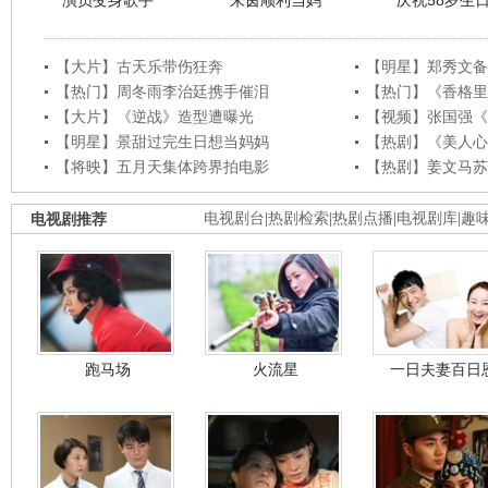
演员变身歌手
朱茵顺利当妈
庆祝58岁生
【大片】古天乐带伤狂奔
【明星】郑秀文备
【热门】周冬雨李治廷携手催泪
【热门】《香格里
【大片】《逆战》造型遭曝光
【视频】张国强《
【明星】景甜过完生日想当妈妈
【热剧】《美人心
【将映】五月天集体跨界拍电影
【热剧】姜文马苏
电视剧推荐
电视剧台
|
热剧检索
|
热剧点播
|
电视剧库
|
趣
跑马场
火流星
一日夫妻百日