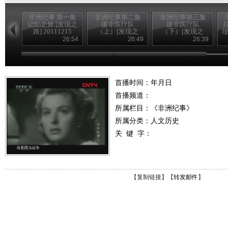
非洲纪事 第一集
非洲纪事第二集
非洲纪事第三集
记忆之旅 [发现之
援非医疗队
援非医疗队
路] 20111215
（上）[发现之
（下）[发现之
现
路]20111216
路]20111217
26:54
26:49
26:39
首播时间：年月日
首播频道：
所属栏目：
《非洲纪事》
所属分类：人文历史
关 键 字：
【
复制链接
】【
转发邮件
】