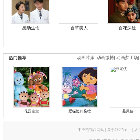
感动生命
香草美人
百花深处
热门推荐
动画片库
|
动画微博
|
动画梦工场
花园宝宝
爱探险的朵拉
燕尾侠
中央电视台网站
|
关于CCTV.com
|
人