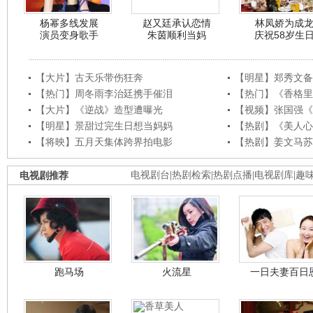
杨幂多线发展
赵又廷承认恋情
林凤娇为成
演员变身歌手
朱茵顺利当妈
庆祝58岁生
【大片】古天乐带伤狂奔
【明星】郑秀文备
【热门】周冬雨李治廷携手催泪
【热门】《香格里
【大片】《逆战》造型遭曝光
【视频】张国强《
【明星】景甜过完生日想当妈妈
【热剧】《美人心
【将映】五月天集体跨界拍电影
【热剧】姜文马苏
电视剧推荐
电视剧台
|
热剧检索
|
热剧点播
|
电视剧库
|
趣
跑马场
火流星
一日夫妻百日