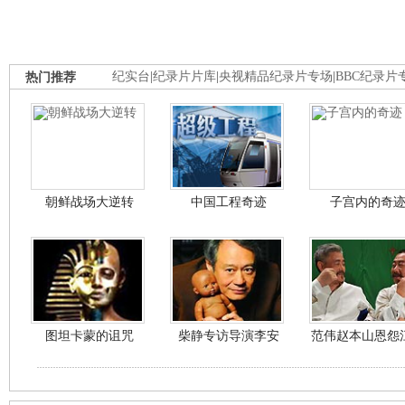
热门推荐
纪实台
|
纪录片片库
|
央视精品纪录片专场
|
BBC纪录片
朝鲜战场大逆转
中国工程奇迹
子宫内的奇
图坦卡蒙的诅咒
柴静专访导演李安
范伟赵本山恩怨