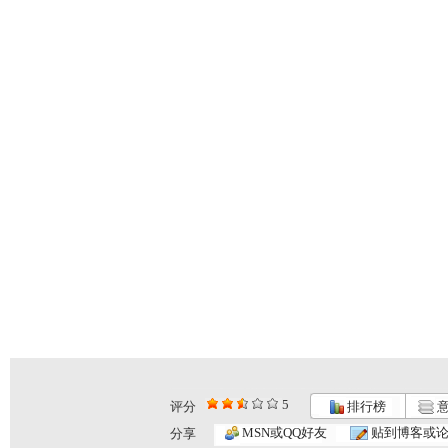
5
评分
排行榜
意
MSN或QQ好友
贴到博客或
分享