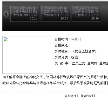
发现圣旨金牌 第
发现圣旨金牌 第
发现圣旨金牌 第
一集 神秘金牌 [历
二集 奇特文字 [历
三集 失而复得 [历
史传奇]20111212
史传奇]20111213
史传奇]20111214
25:11
26:53
25:49
首播时间：年月日
首播频道：
所属栏目：
《发现圣旨金牌》
所属分类：探索
关 键 字：
巴思巴文
金属牌
金属
为了解开金牌上的神秘文字，张国林等找到认识巴思巴文的原呼兰浩特
献功却险些把金牌卖与金店老板练成金戒指，最后终于被及时赶到的张
【
复制链接
】【
转发邮件
】