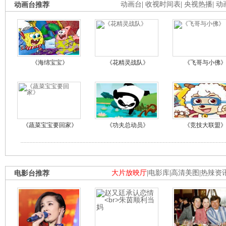
动画台推荐
动画台
|
收视时间表
|
央视热播
|
动
《海绵宝宝》
《花精灵战队》
《飞哥与小佛
《蔬菜宝宝要回家》
《功夫总动员》
《竞技大联盟
电影台推荐
大片放映厅
|
电影库
|
高清美图
|
热辣资