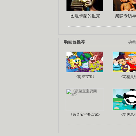
图坦卡蒙的诅咒
柴静专访
动画台推荐
动
《海绵宝宝》
《花精灵
《蔬菜宝宝要回家》
《功夫总