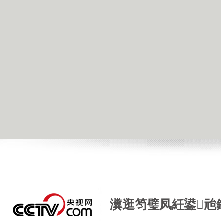
瀵逛笉璧凤紝鍙兘