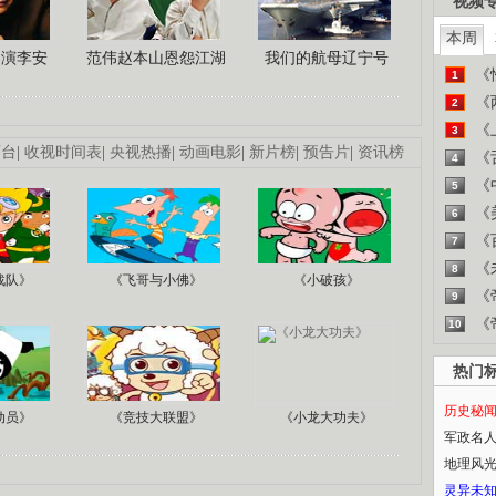
视频
本周
导演李安
范伟赵本山恩怨江湖
我们的航母辽宁号
《
1
《
2
《
3
画台
|
收视时间表
|
央视热播
|
动画电影
|
新片榜
|
预告片
|
资讯榜
《
4
《
5
《
6
《
7
《
8
战队》
《飞哥与小佛》
《小破孩》
《
9
《
10
热门
历史秘
动员》
《竞技大联盟》
《小龙大功夫》
军政名
地理风
灵异未