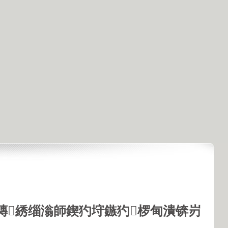
鏄綉缁滃師鍥犳垨鏃犳椤甸潰锛岃