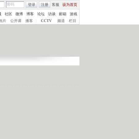
登录
注册
客服
设为首页
城
社区
微博
博客
论坛
访谈
邮箱
游戏
画片
公开课
播客
|
CCTV
频道
栏目