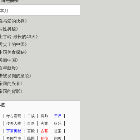
专辑热播榜
本月
性与爱的抉择》
两性奥秘》
上甘岭-最长的43天》
舌尖上的中国》
中国美食探秘》
美丽中国》
百年航母》
未被发掘的皇陵》
帝国的兴衰》
帝国的背影》
标签
闻
考古发现
二战
将帅
干尸
人
传奇人物
自然
灾难
娱乐
光
宇宙奥秘
宫殿
古墓
悬案
知
奇闻异事
民国
刑侦
宗教