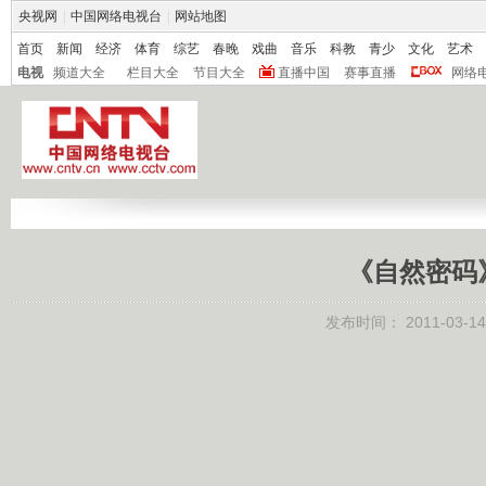
央视网
|
中国网络电视台
|
网站地图
首页
新闻
经济
体育
综艺
春晚
戏曲
音乐
科教
青少
文化
艺术
电视
频道大全
栏目大全
节目大全
直播中国
赛事直播
网络
《自然密码》 
发布时间：
2011-03-14