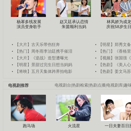
杨幂多线发展
赵又廷承认恋情
林凤娇为成
演员变身歌手
朱茵顺利当妈
庆祝58岁生
【大片】古天乐带伤狂奔
【明星】郑秀文备
【热门】周冬雨李治廷携手催泪
【热门】《香格里
【大片】《逆战》造型遭曝光
【视频】张国强《
【明星】景甜过完生日想当妈妈
【热剧】《美人心
【将映】五月天集体跨界拍电影
【热剧】姜文马苏
电视剧推荐
电视剧台
|
热剧检索
|
热剧点播
|
电视剧库
|
趣
跑马场
火流星
一日夫妻百日