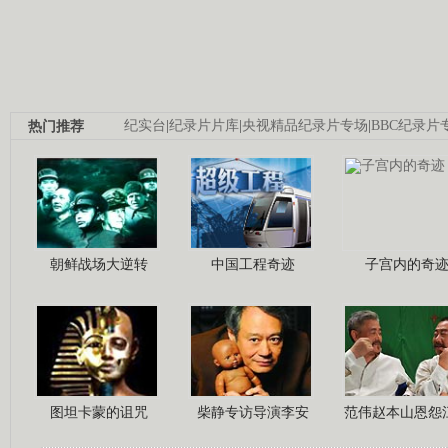
热门推荐
纪实台
|
纪录片片库
|
央视精品纪录片专场
|
BBC纪录片
朝鲜战场大逆转
中国工程奇迹
子宫内的奇
图坦卡蒙的诅咒
柴静专访导演李安
范伟赵本山恩怨