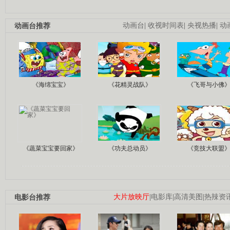
动画台推荐
动画台
|
收视时间表
|
央视热播
|
动
《海绵宝宝》
《花精灵战队》
《飞哥与小佛
《蔬菜宝宝要回家》
《功夫总动员》
《竞技大联盟
电影台推荐
大片放映厅
|
电影库
|
高清美图
|
热辣资