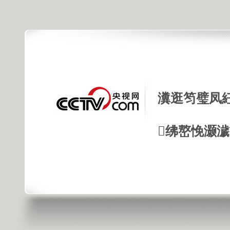
瀵逛笉璧凤
绋嶅悗灏