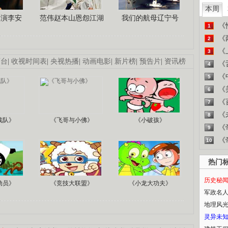
本周
导演李安
范伟赵本山恩怨江湖
我们的航母辽宁号
《
1
《
2
《
3
画台
|
收视时间表
|
央视热播
|
动画电影
|
新片榜
|
预告片
|
资讯榜
《
4
《
5
《
6
《
7
《
8
战队》
《飞哥与小佛》
《小破孩》
《
9
《
10
热门
历史秘
动员》
《竞技大联盟》
《小龙大功夫》
军政名
地理风
灵异未