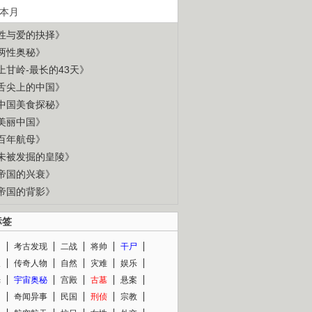
本月
性与爱的抉择》
两性奥秘》
上甘岭-最长的43天》
舌尖上的中国》
中国美食探秘》
美丽中国》
百年航母》
未被发掘的皇陵》
帝国的兴衰》
帝国的背影》
标签
闻
考古发现
二战
将帅
干尸
人
传奇人物
自然
灾难
娱乐
光
宇宙奥秘
宫殿
古墓
悬案
知
奇闻异事
民国
刑侦
宗教