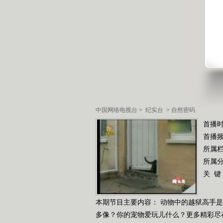
中国网络电视台
>
纪实台
>
自然密码
首播时
首播
所属
所属
关 键
本期节目主要内容： 动物中的越狱高手
多像？你的宠物爱玩儿什么？更多精彩尽在本