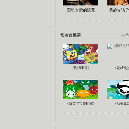
图坦卡蒙的诅咒
柴静专访
动画台推荐
动
《海绵宝宝》
《花精灵
《蔬菜宝宝要回家》
《功夫总