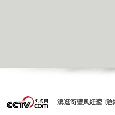
瀵逛笉璧凤紝鍙兘