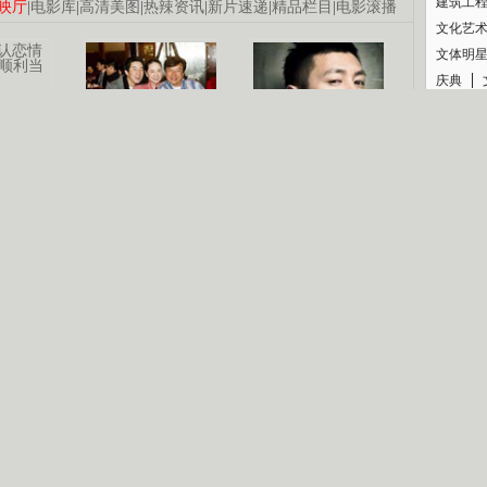
建筑工
映厅
|
电影库
|
高清美图
|
热辣资讯
|
新片速递
|
精品栏目
|
电影滚播
文化艺
文体明
庆典
纪录
认恋情
林凤娇为成龙
大胆为舒淇说话
利当妈
庆祝58岁生日
余文乐义气相挺
【明星】郑秀文备嫁衣等求婚
【热门】《香格里拉》全集在线看
【视频】张国强《王海涛今年41》
B
【热剧】《美人心计》在线观看
【热剧】姜文马苏《女人如花》全集
锘�
剧检索
|
热剧点播
|
电视剧库
|
趣味策划
|
CCTV-8官网
|
影视同期声