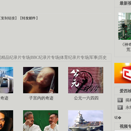
最新
【
复制链接
】【
转发邮件
】
《神
荒
视精品纪录片专场
|
BBC纪录片专场
|
体育纪录片专场
|
军事
|
历史
爱西
程奇迹
子宫内的奇迹
公元一六四四
揭
1
永
2
锘�
视频