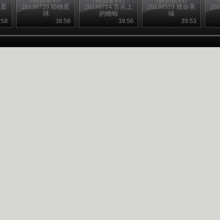
物星
20130720 动物星
20130714 舌尖上
20130519 致命美
20
球
的蟾蜍
味
:58
38:56
39:56
39:53