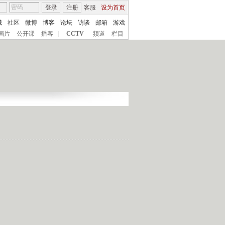
登录
注册
客服
设为首页
城
社区
微博
博客
论坛
访谈
邮箱
游戏
画片
公开课
播客
|
CCTV
频道
栏目