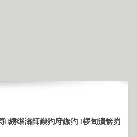
鏄綉缁滃師鍥犳垨鏃犳椤甸潰锛岃