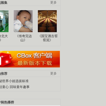
视频集
更多
奇北大
《传奇完达
《国宝酒古窖
》
山》
窖泥》
柚推荐
更多
秘世界小姐选拔标准
结童心 回味童年趣事
专辑热播榜