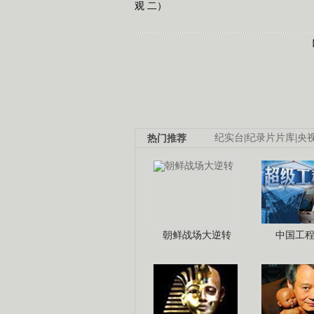
观 二）
热门推荐
纪实台
|
纪录片片库
|
央
朝鲜战场大逆转
中国工