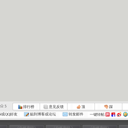
5
排行榜
意见反馈
顶
踩
N或QQ好友
贴到博客或论坛
转发邮件
一键转帖
》
《自然密码》
《自然密码 》
《自然密码》