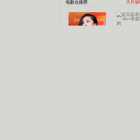
电影台推荐
大片放
杨幂多线发展
赵又廷承
演员变身歌手
朱茵顺
【大片】古天乐带伤狂奔
【热门】周冬雨李治廷携手催泪
【大片】《逆战》造型遭曝光
【明星】景甜过完生日想当妈妈
【将映】五月天集体跨界拍电影
电视剧推荐
电视剧台
|
热