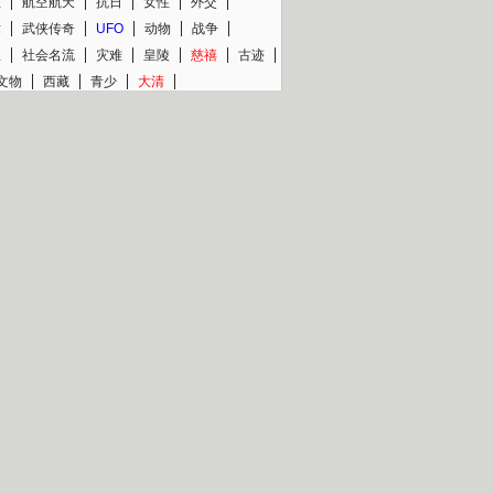
程
航空航天
抗日
女性
外交
术
武侠传奇
UFO
动物
战争
星
社会名流
灾难
皇陵
慈禧
古迹
文物
西藏
青少
大清
片热映专场
更多
BC纪录片专场
央视精品纪录片