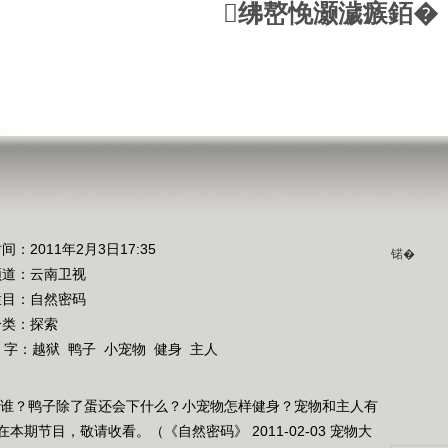
绋嶅悗灏濊瘯銆�
间：2011年2月3日17:35
锘�
频道：
云南卫视
栏目：
自然密码
分类：探索
 字：
越狱
鸭子
小宠物
健身
主人
是谁？鸭子除了蛋还会下什么？小宠物怎样健身？宠物和主人有
期节目，敬请收看。（《自然密码》 2011-02-03 宠物大