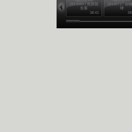
20130803 熊群陌
20130727 动
生客
球
38:41
39