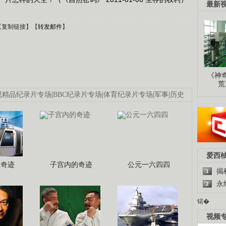
最新
【
复制链接
】【
转发邮件
】
《神
荒
视精品纪录片专场
|
BBC纪录片专场
|
体育纪录片专场
|
军事
|
历史
爱西
程奇迹
子宫内的奇迹
公元一六四四
揭
1
永
2
锘�
视频