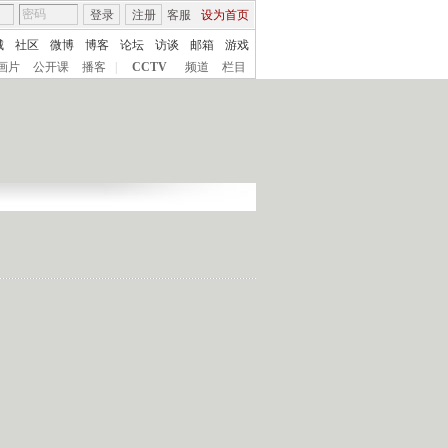
登录
注册
客服
设为首页
城
社区
微博
博客
论坛
访谈
邮箱
游戏
画片
公开课
播客
|
CCTV
频道
栏目