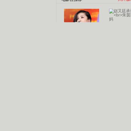
杨幂多线发展
赵又廷承
演员变身歌手
朱茵顺
【大片】古天乐带伤狂奔
【热门】周冬雨李治廷携手催泪
【大片】《逆战》造型遭曝光
【明星】景甜过完生日想当妈妈
【将映】五月天集体跨界拍电影
电视剧推荐
电视剧台
|
热