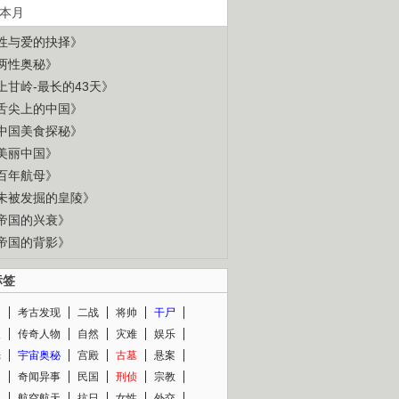
本月
性与爱的抉择》
两性奥秘》
上甘岭-最长的43天》
舌尖上的中国》
中国美食探秘》
美丽中国》
百年航母》
未被发掘的皇陵》
帝国的兴衰》
帝国的背影》
标签
闻
考古发现
二战
将帅
干尸
人
传奇人物
自然
灾难
娱乐
光
宇宙奥秘
宫殿
古墓
悬案
知
奇闻异事
民国
刑侦
宗教
程
航空航天
抗日
女性
外交