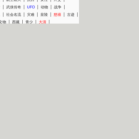
术
武侠传奇
UFO
动物
战争
星
社会名流
灾难
皇陵
慈禧
古迹
文物
西藏
青少
大清
片热映专场
更多
BC纪录片专场
央视精品纪录片