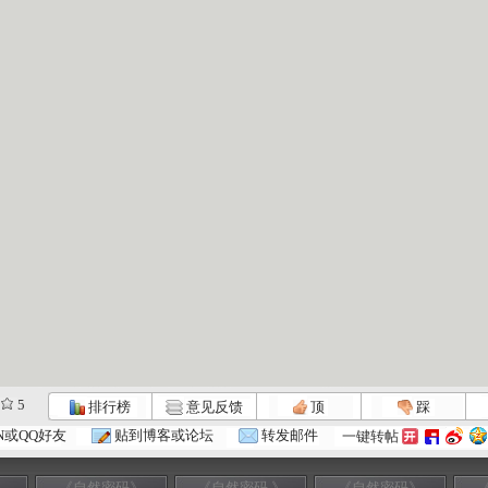
5
排行榜
意见反馈
顶
踩
N或QQ好友
贴到博客或论坛
转发邮件
一键转帖
》
《自然密码》
《自然密码 》
《自然密码》