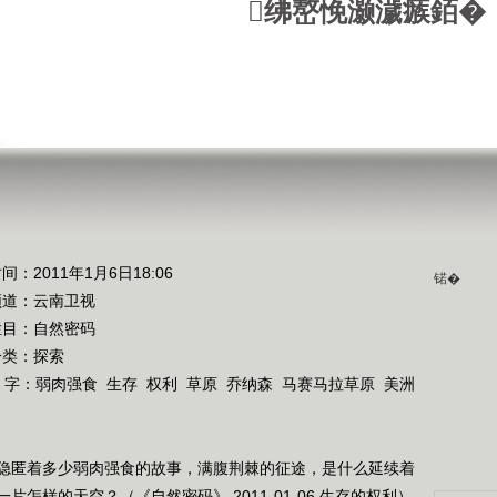
绋嶅悗灏濊瘯銆�
间：2011年1月6日18:06
锘�
频道：
云南卫视
栏目：
自然密码
分类：探索
 字：
弱肉强食
生存
权利
草原
乔纳森
马赛马拉草原
美洲
隐匿着多少弱肉强食的故事，满腹荆棘的征途，是什么延续着
怎样的天空？（《自然密码》 2011-01-06 生存的权利）