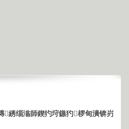
鏄綉缁滃師鍥犳垨鏃犳椤甸潰锛岃