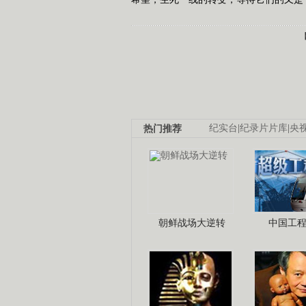
热门推荐
纪实台
|
纪录片片库
|
央
朝鲜战场大逆转
中国工