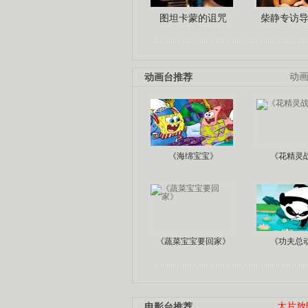
图坦卡蒙的诅咒
柴静专访
动画台推荐
动
《海绵宝宝》
《花精灵
《蔬菜宝宝要回家》
《功夫总
电影台推荐
大片放