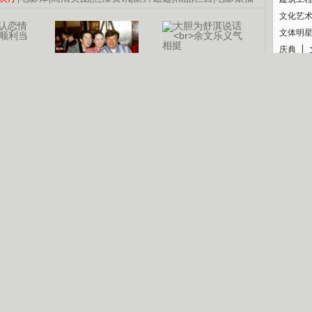
文化艺
文体明
庆典
纪录
认恋情
林凤娇为成龙
大胆为舒淇说话
利当妈
庆祝58岁生日
余文乐义气相挺
【明星】郑秀文备嫁衣等求婚
【热门】《香格里拉》全集在线看
【视频】张国强《王海涛今年41》
【热剧】《美人心计》在线观看
B
【热剧】姜文马苏《女人如花》全集
锘�
剧检索
|
热剧点播
|
电视剧库
|
趣味策划
|
CCTV-8官网
|
影视同期声