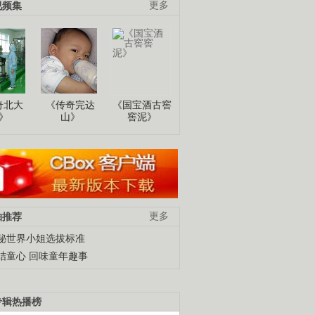
视频集
更多
奇北大
《传奇完达
《国宝酒古窖
》
山》
窖泥》
柚推荐
更多
秘世界小姐选拔标准
结童心 回味童年趣事
专辑热播榜