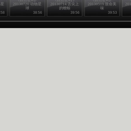
物星
20130720 动物星
20130714 舌尖上
20130519 致命美
20
球
的蟾蜍
味
:58
38:56
39:56
39:53