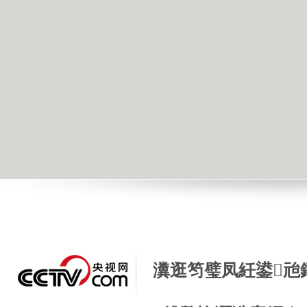
瀵逛笉璧凤紝鍙兘