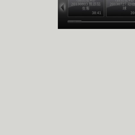
20130803 熊群陌
20130727 动
生客
球
38:41
39