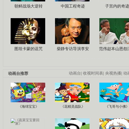
朝鲜战场大逆转
中国工程奇迹
子宫内的奇
图坦卡蒙的诅咒
柴静专访导演李安
范伟赵本山恩怨
动画台推荐
动画台
|
收视时间表
|
央视热播
|
动
《海绵宝宝》
《花精灵战队》
《飞哥与小佛