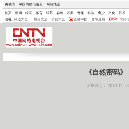
央视网
|
中国网络电视台
|
网站地图
首页
新闻
经济
体育
综艺
春晚
戏曲
音乐
科教
青少
文化
艺术
电视
频道大全
栏目大全
节目大全
直播中国
赛事直播
网络
《自然密码》 20
发布时间：
2010-11-24