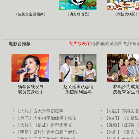
《蔬菜宝宝要回家》
《功夫总动员》
《竞技大联盟
电影台推荐
大片放映厅
|
电影库
|
高清美图
|
热辣资
杨幂多线发展
赵又廷承认恋情
林凤娇为成
演员变身歌手
朱茵顺利当妈
庆祝58岁生
【大片】古天乐带伤狂奔
【明星】郑秀文备
【热门】周冬雨李治廷携手催泪
【热门】《香格里
【大片】《逆战》造型遭曝光
【视频】张国强《
【明星】景甜过完生日想当妈妈
【热剧】《美人心