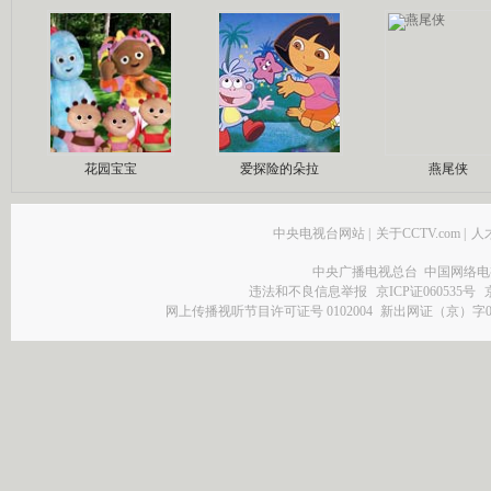
花园宝宝
爱探险的朵拉
燕尾侠
中央电视台网站
|
关于CCTV.com
|
人
中央广播电视总台 中国网络电
违法和不良信息举报
京ICP证060535号
网上传播视听节目许可证号 0102004
新出网证（京）字0