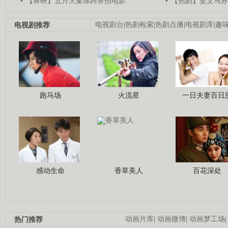
【将映】五月天集体跨界拍电影
【热剧】姜文马苏
电视剧推荐
电视剧台
|
热剧检索
|
热剧点播
|
电视剧库
|
趣
跑马场
火流星
一日夫妻百日
感动生命
香草美人
百花深处
热门推荐
动画片库
|
动画微博
|
动画梦工场