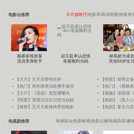
电影台推荐
大片放映厅
|
电影库
|
高清美图
|
热辣资
杨幂多线发展
赵又廷承认恋情
林凤娇为成
演员变身歌手
朱茵顺利当妈
庆祝58岁生
【大片】古天乐带伤狂奔
【明星】郑秀文备
【热门】周冬雨李治廷携手催泪
【热门】《香格里
【大片】《逆战》造型遭曝光
【视频】张国强《
【明星】景甜过完生日想当妈妈
【热剧】《美人心
【将映】五月天集体跨界拍电影
【热剧】姜文马苏
电视剧推荐
电视剧台
|
热剧检索
|
热剧点播
|
电视剧库
|
趣