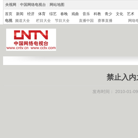
央视网
|
中国网络电视台
|
网站地图
首页
新闻
经济
体育
综艺
春晚
戏曲
音乐
科教
青少
文化
艺术
电视
频道大全
栏目大全
节目大全
直播中国
赛事直播
网络
禁止入内
发布时间：
2010-01-09