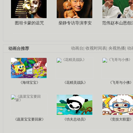
图坦卡蒙的诅咒
柴静专访导演李安
范伟赵本山恩怨
动画台推荐
动画台
|
收视时间表
|
央视热播
|
动
《海绵宝宝》
《花精灵战队》
《飞哥与小佛
《蔬菜宝宝要回家》
《功夫总动员》
《竞技大联盟