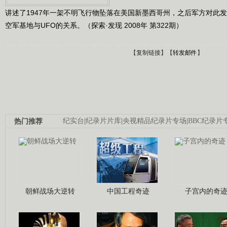
讲述了1947年一架不明飞行物坠落在美国新墨西哥州，之后军方对此
空军基地与UFO的关系。（探索·发现 2008年 第322期）
【
复制链接
】【
转发邮件
】
热门推荐
纪实台
|
纪录片片库
|
央视精品纪录片专场
|
BBC纪录片
朝鲜战场大逆转
中国工程奇迹
子宫内的奇