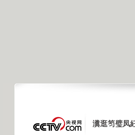
瀵逛笉璧凤