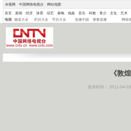
央视网
|
中国网络电视台
|
网站地图
首页
新闻
经济
体育
综艺
春晚
戏曲
音乐
科教
青少
文化
艺术
电视
频道大全
栏目大全
节目大全
直播中国
赛事直播
网络
《敦煌
发布时间：
2011-04-18