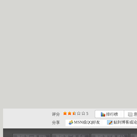
5
评分
排行榜
意
MSN或QQ好友
贴到博客或
分享
敦煌 第一集 探险
敦煌 第二集 千年
敦煌 第三集 藏经