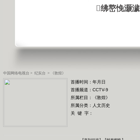
绋嶅悗灏
中国网络电视台
>
纪实台
>
《敦煌》
首播时间：年月日
首播频道：
CCTV-9
所属栏目：
《敦煌》
所属分类：人文历史
关 键 字：
【
复制链接
】【
转发邮件
】