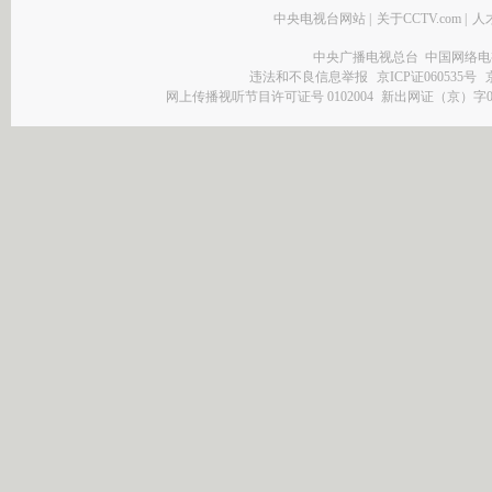
中央电视台网站
|
关于CCTV.com
|
人
中央广播电视总台 中国网络电
违法和不良信息举报
京ICP证060535号
网上传播视听节目许可证号 0102004
新出网证（京）字0