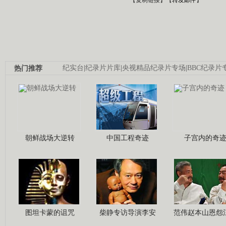
热门推荐
纪实台
|
纪录片片库
|
央视精品纪录片专场
|
BBC纪录片
朝鲜战场大逆转
中国工程奇迹
子宫内的奇
图坦卡蒙的诅咒
柴静专访导演李安
范伟赵本山恩怨