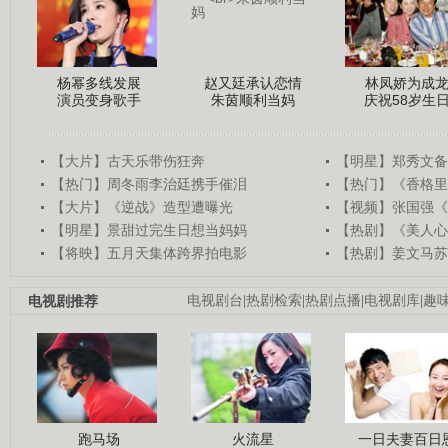
杨幂多线发展
赵又廷承认恋情
林凤娇为成
演员变身歌手
朱茵顺利当妈
庆祝58岁生
【大片】古天乐带伤狂奔
【明星】郑秀文备
【热门】周冬雨李治廷携手催泪
【热门】《香格里
【大片】《逆战》造型遭曝光
【视频】张国强《
【明星】景甜过完生日想当妈妈
【热剧】《美人心
【将映】五月天集体跨界拍电影
【热剧】姜文马苏
电视剧推荐
电视剧台
|
热剧检索
|
热剧点播
|
电视剧库
|
趣
跑马场
火流星
一日夫妻百日