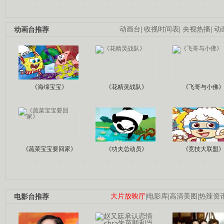
动画台推荐
动画台
|
收视时间表
|
央视热播
|
动
《海绵宝宝》
《花精灵战队》
《飞哥与小佛
《蔬菜宝宝要回家》
《功夫总动员》
《竞技大联盟
电影台推荐
大片放映厅
|
电影库
|
高清美图
|
热辣资