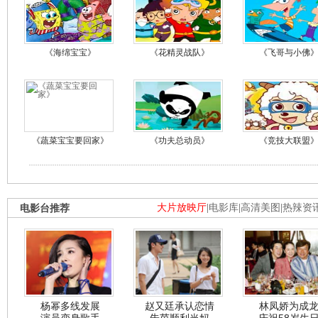
《海绵宝宝》
《花精灵战队》
《飞哥与小佛
《蔬菜宝宝要回家》
《功夫总动员》
《竞技大联盟
电影台推荐
大片放映厅
|
电影库
|
高清美图
|
热辣资
杨幂多线发展
赵又廷承认恋情
林凤娇为成