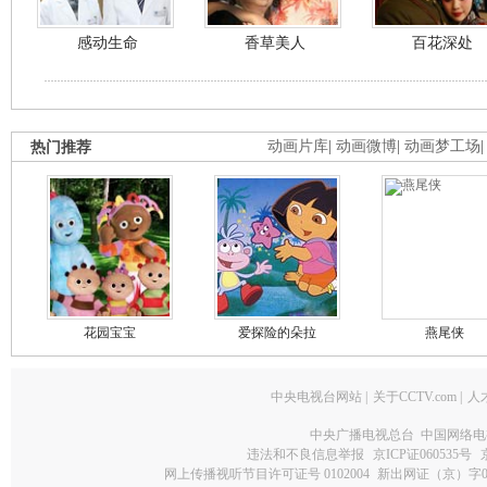
感动生命
香草美人
百花深处
热门推荐
动画片库
|
动画微博
|
动画梦工场
花园宝宝
爱探险的朵拉
燕尾侠
中央电视台网站
|
关于CCTV.com
|
人
中央广播电视总台 中国网络电
违法和不良信息举报
京ICP证060535号
网上传播视听节目许可证号 0102004
新出网证（京）字0