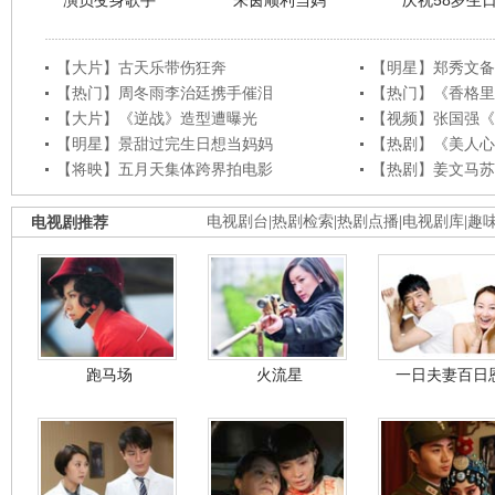
演员变身歌手
朱茵顺利当妈
庆祝58岁生
【大片】古天乐带伤狂奔
【明星】郑秀文备
【热门】周冬雨李治廷携手催泪
【热门】《香格里
【大片】《逆战》造型遭曝光
【视频】张国强《
【明星】景甜过完生日想当妈妈
【热剧】《美人心
【将映】五月天集体跨界拍电影
【热剧】姜文马苏
电视剧推荐
电视剧台
|
热剧检索
|
热剧点播
|
电视剧库
|
趣
跑马场
火流星
一日夫妻百日