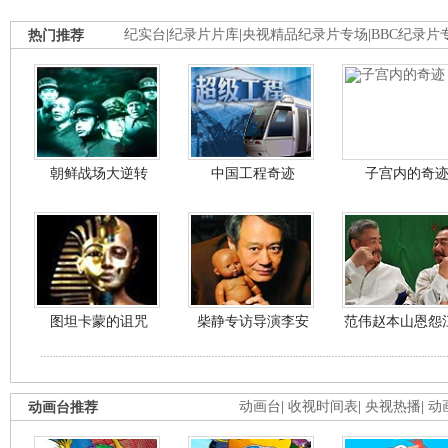
热门推荐
纪实台
|
纪录片片库
|
央视精品纪录片专场
|
BBC纪录片
朝鲜战场大逆转
中国工程奇迹
子宫内的奇
图坦卡蒙的诅咒
柴静专访导演李安
范伟赵本山恩怨
动画台推荐
动画台
|
收视时间表
|
央视热播
|
动