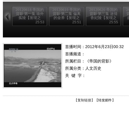
20120618 帝国的
20120619 帝国的
20120620 帝国的
2
背影 第一集 墙外
背影 第二集 偏离
背影 第三集 迷情
孤陵【发现之
的金券【发现之
香妃陵【发现之
路】
路】
路】
25:53
25:51
25:55
首播时间：2012年6月23日00:32
首播频道：
所属栏目：
《帝国的背影》
所属分类：人文历史
关 键 字：
【
复制链接
】【
转发邮件
】