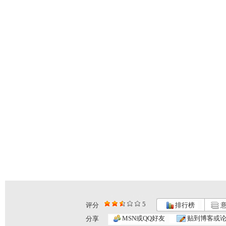
5
评分
排行榜
意
MSN或QQ好友
贴到博客或
分享