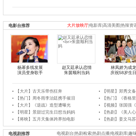
电影台推荐
大片放映厅
|
电影库
|
高清美图
|
热辣资
杨幂多线发展
赵又廷承认恋情
林凤娇为成
演员变身歌手
朱茵顺利当妈
庆祝58岁生
【大片】古天乐带伤狂奔
【明星】郑秀文备
【热门】周冬雨李治廷携手催泪
【热门】《香格里
【大片】《逆战》造型遭曝光
【视频】张国强《
【明星】景甜过完生日想当妈妈
【热剧】《美人心
【将映】五月天集体跨界拍电影
【热剧】姜文马苏
电视剧推荐
电视剧台
|
热剧检索
|
热剧点播
|
电视剧库
|
趣