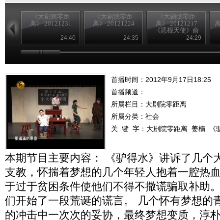
《大剧院零距
《大剧院零距
《大剧院零距
离》 20121231
离》 20121224
离》 20121217
离
《恶棍天使》俞
白眉和代乐乐
24:40
24:35
24:29
首播时间：2012年9月17日18:25
首播频道：
所属栏目：
大剧院零距离
所属分类：社会
关 键 字：
大剧院零距离
姜楠
《
本期节目主要内容： 《驴得水》讲诉了几个
支教，怀揣着梦想的几个年轻人抱着一腔热
于过于贫困条件使他们不得不撒谎骗取补助
们开始了一段荒诞的谎言。 几个怀有梦想的
的冲击中一次次的妥协，最终梦想变质，淳