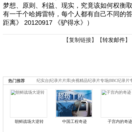
梦想、原则、利益、现实，究竟该如何权衡
有一千个哈姆雷特，每个人都有自己不同的
距离》 20120917 《驴得水》）
【
复制链接
】【
转发邮件
】
热门推荐
纪实台
|
纪录片片库
|
央视精品纪录片专场
|
BBC纪录片
朝鲜战场大逆转
中国工程奇迹
子宫内的奇