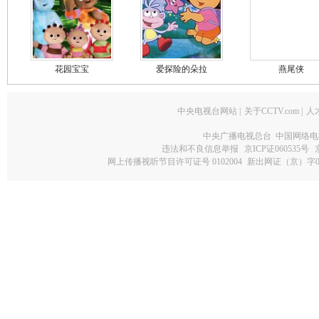
花园宝宝
爱探险的朵拉
燕尾侠
中央电视台网站
|
关于CCTV.com
|
人
中央广播电视总台 中国网络电
违法和不良信息举报
京ICP证060535号
网上传播视听节目许可证号 0102004
新出网证（京）字0