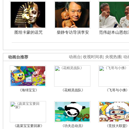
图坦卡蒙的诅咒
柴静专访导演李安
范伟赵本山恩怨
动画台推荐
动画台
|
收视时间表
|
央视热播
|
动
《海绵宝宝》
《花精灵战队》
《飞哥与小佛
《蔬菜宝宝要回家》
《功夫总动员》
《竞技大联盟