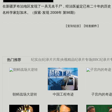
在新疆罗布泊地区发现了一具无名干尸，经法医鉴定已有二十年的历史
名科学家彭加木。（探索·发现 2008年 第98期）
【
复制链接
】【
转发邮件
】
热门推荐
纪实台
|
纪录片片库
|
央视精品纪录片专场
|
BBC纪录片
朝鲜战场大逆转
中国工程奇迹
子宫内的奇