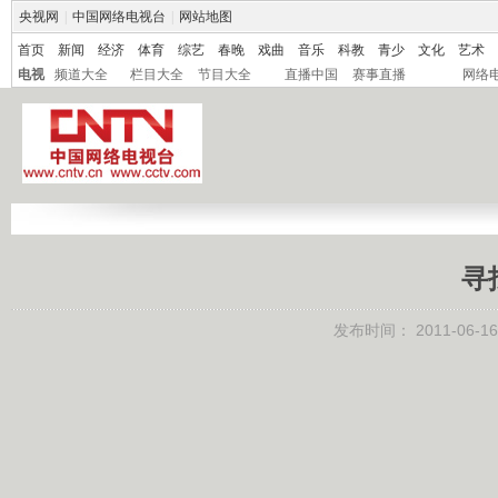
央视网
|
中国网络电视台
|
网站地图
首页
新闻
经济
体育
综艺
春晚
戏曲
音乐
科教
青少
文化
艺术
电视
频道大全
栏目大全
节目大全
直播中国
赛事直播
网络
寻
发布时间：
2011-06-16