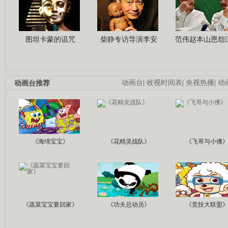
图坦卡蒙的诅咒
柴静专访导演李安
范伟赵本山恩怨
动画台推荐
动画台
|
收视时间表
|
央视热播
|
动
《海绵宝宝》
《花精灵战队》
《飞哥与小佛
《蔬菜宝宝要回家》
《功夫总动员》
《竞技大联盟