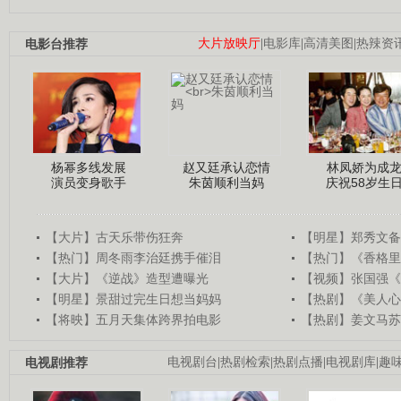
电影台推荐
大片放映厅
|
电影库
|
高清美图
|
热辣资
杨幂多线发展
赵又廷承认恋情
林凤娇为成
演员变身歌手
朱茵顺利当妈
庆祝58岁生
【大片】古天乐带伤狂奔
【明星】郑秀文备
【热门】周冬雨李治廷携手催泪
【热门】《香格里
【大片】《逆战》造型遭曝光
【视频】张国强《
【明星】景甜过完生日想当妈妈
【热剧】《美人心
【将映】五月天集体跨界拍电影
【热剧】姜文马苏
电视剧推荐
电视剧台
|
热剧检索
|
热剧点播
|
电视剧库
|
趣