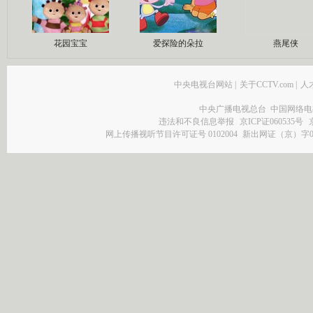
花园宝宝
爱探险的朵拉
燕尾侠
中央电视台网站
|
关于CCTV.com
|
人
中央广播电视总台 中国网络电
违法和不良信息举报
京ICP证060535号
网上传播视听节目许可证号 0102004
新出网证（京）字0