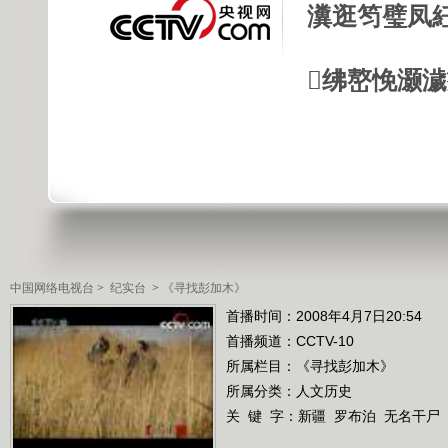
瀵逛笉璧凤
绋嶅悗灏
中国网络电视台
>
纪实台
>
《寻找彭加木》
首播时间：2008年4月7日20:54
首播频道：
CCTV-10
所属栏目：
《寻找彭加木》
所属分类：人文历史
关 键 字：
新疆
罗布泊
无名干尸