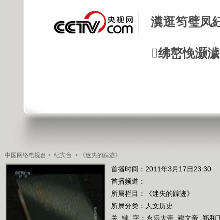
瀵逛笉璧凤
绋嶅悗灏
中国网络电视台
>
纪实台
>
《迷失的踪迹》
首播时间：2011年3月17日23:30
首播频道：
所属栏目：
《迷失的踪迹》
所属分类：人文历史
关 键 字：
永乐大帝
建文帝
郑和