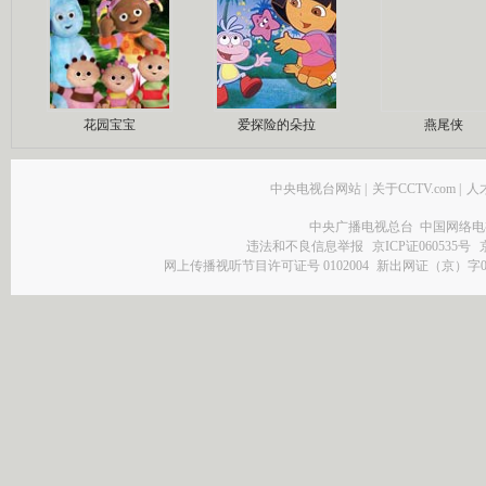
花园宝宝
爱探险的朵拉
燕尾侠
中央电视台网站
|
关于CCTV.com
|
人
中央广播电视总台 中国网络电
违法和不良信息举报
京ICP证060535号
网上传播视听节目许可证号 0102004
新出网证（京）字0