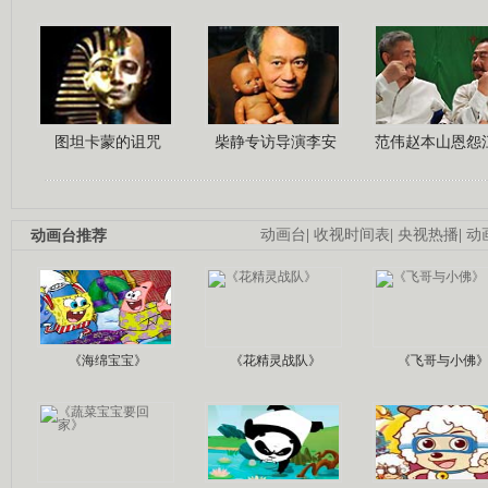
图坦卡蒙的诅咒
柴静专访导演李安
范伟赵本山恩怨
动画台推荐
动画台
|
收视时间表
|
央视热播
|
动
《海绵宝宝》
《花精灵战队》
《飞哥与小佛