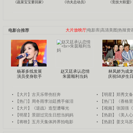
《蔬菜宝宝要回家》
《功夫总动员》
《竞技大联盟
电影台推荐
大片放映厅
|
电影库
|
高清美图
|
热辣资
杨幂多线发展
赵又廷承认恋情
林凤娇为成
演员变身歌手
朱茵顺利当妈
庆祝58岁生
【大片】古天乐带伤狂奔
【明星】郑秀文备
【热门】周冬雨李治廷携手催泪
【热门】《香格里
【大片】《逆战》造型遭曝光
【视频】张国强《
【明星】景甜过完生日想当妈妈
【热剧】《美人心
【将映】五月天集体跨界拍电影
【热剧】姜文马苏