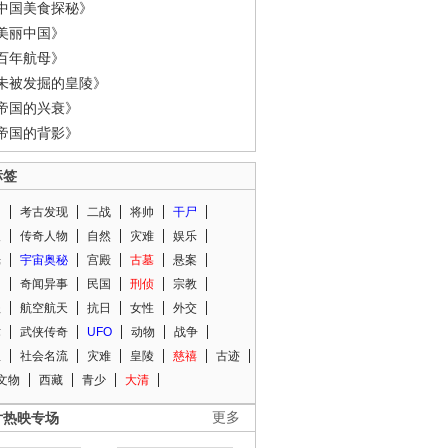
中国美食探秘》
美丽中国》
百年航母》
未被发掘的皇陵》
帝国的兴衰》
帝国的背影》
标签
闻
考古发现
二战
将帅
干尸
人
传奇人物
自然
灾难
娱乐
光
宇宙奥秘
宫殿
古墓
悬案
知
奇闻异事
民国
刑侦
宗教
程
航空航天
抗日
女性
外交
术
武侠传奇
UFO
动物
战争
星
社会名流
灾难
皇陵
慈禧
古迹
文物
西藏
青少
大清
片热映专场
更多