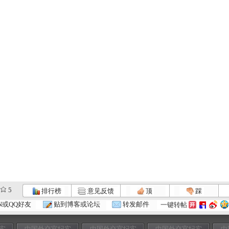
5
排行榜
意见反馈
顶
踩
N或QQ好友
贴到博客或论坛
转发邮件
一键转帖
实
中国外交官纪实
中国外交官纪实
中国外交官纪实
中