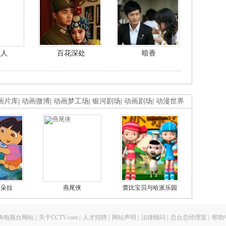
美人
百花深处
暗香
画片库
|
动画微博
|
动画梦工场
|
银河剧场
|
动画剧场
|
动漫世界
的朵拉
燕尾侠
蕾比宝贝与哈派乐园
央电视台网站
|
关于CCTV.com
|
人才招聘
|
网站声明
|
法律顾问
|
总台总经理室
|
帮助