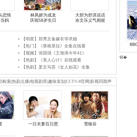
认恋情
林凤娇为成龙
大胆为舒淇说话
利当妈
庆祝58岁生日
余文乐义气相挺
【明星】郑秀文备嫁衣等求婚
B
【热门】《香格里拉》全集在线看
【视频】张国强《王海涛今年41》
锘�
【热剧】《美人心计》在线观看
【热剧】姜文马苏《女人如花》全集
剧检索
|
热剧点播
|
电视剧库
|
趣味策划
|
CCTV-8官网
|
影视同期声
星
一日夫妻百日恩
雪狼谷