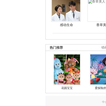
感动生命
香草
热门推荐
动
花园宝宝
爱探险
中