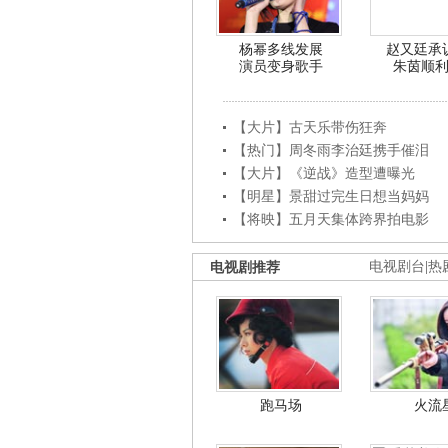
杨幂多线发展
赵又廷承
演员变身歌手
朱茵顺
【大片】古天乐带伤狂奔
【热门】周冬雨李治廷携手催泪
【大片】《逆战》造型遭曝光
【明星】景甜过完生日想当妈妈
【将映】五月天集体跨界拍电影
电视剧推荐
电视剧台
|
热
跑马场
火流