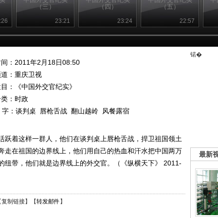
（三）
（四）
（五）
:26
23:21
23:24
22:57
锘�
间：2011年2月18日08:50
频道：
重庆卫视
栏目：
《中国外交官纪实》
分类：时政
 字：
谈判桌
唇枪舌战
翻山越岭
风餐露宿
活跃着这样一群人，他们在谈判桌上唇枪舌战，捍卫祖国领土
奔走在祖国的边界线上，他们用自己的热血和汗水把中国两万
最新
纽带，他们就是边界线上的外交官。（《纵横天下》 2011-
【
复制链接
】【
转发邮件
】