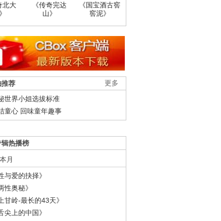
奇北大
《传奇完达
《国宝酒古窖
》
山》
窖泥》
柚推荐
更多
秘世界小姐选拔标准
结童心 回味童年趣事
专辑热播榜
本月
性与爱的抉择》
两性奥秘》
上甘岭-最长的43天》
舌尖上的中国》