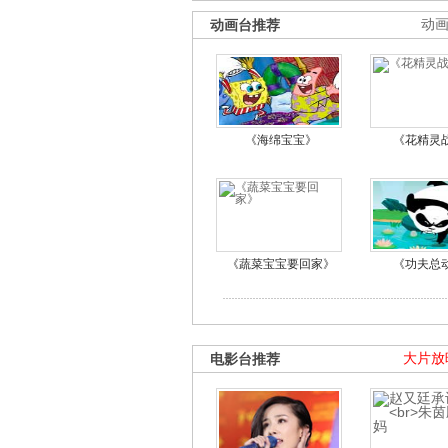
动画台推荐
动
《海绵宝宝》
《花精灵
《蔬菜宝宝要回家》
《功夫总
电影台推荐
大片放