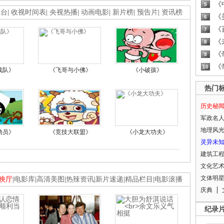
《
5
画台
|
收视时间表
|
央视热播
|
动画电影
|
新片榜
|
预告片
|
资讯榜
《
6
《
7
《
8
《
9
《
10
战队》
《飞哥与小佛》
《小破孩》
热门
历史秘
军政名
地理风
动员》
《竞技大联盟》
《小龙大功夫》
灵异未
建筑工
文化艺
文体明
映厅
|
电影库
|
高清美图
|
热辣资讯
|
新片速递
|
精品栏目
|
电影滚播
庆典
纪录