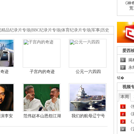
《神
荒
视精品纪录片专场
|
BBC纪录片专场
|
体育纪录片专场
|
军事
|
历史
爱西
揭
1
永
2
程奇迹
子宫内的奇迹
公元一六四四
锘�
视频
本周
《
1
《
2
导演李安
范伟赵本山恩怨江湖
我们的航母辽宁号
《
3
《
4