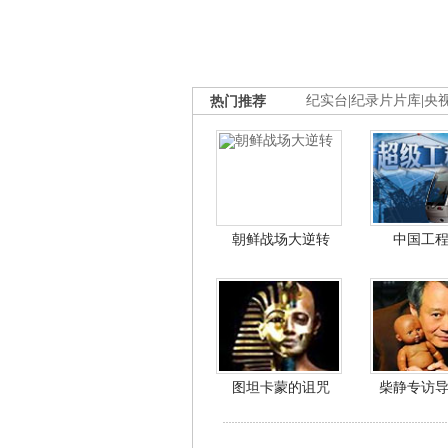
热门推荐
纪实台
|
纪录片片库
|
央
朝鲜战场大逆转
中国工
图坦卡蒙的诅咒
柴静专访