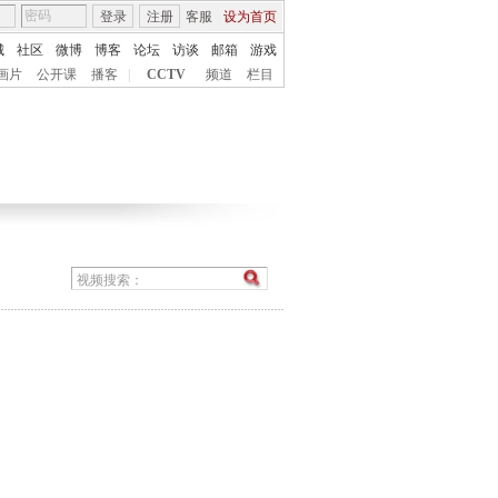
登录
注册
客服
设为首页
城
社区
微博
博客
论坛
访谈
邮箱
游戏
画片
公开课
播客
|
CCTV
频道
栏目