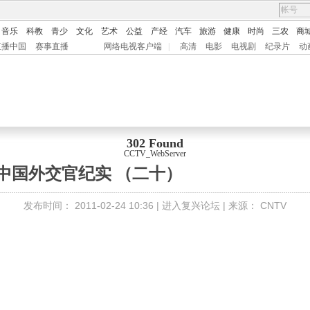
音乐
科教
青少
文化
艺术
公益
产经
汽车
旅游
健康
时尚
三农
商
直播中国
赛事直播
网络电视客户端
|
高清
电影
电视剧
纪录片
动
302 Found
CCTV_WebServer
》
中国外交官纪实 （二十）
发布时间：
2011-02-24 10:36 |
进入复兴论坛
| 来源：
CNTV