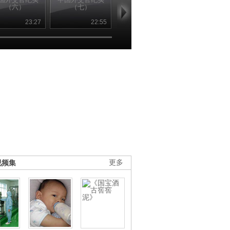
（六）
（七）
（八）
（九）
23:27
22:55
23:23
23
视频集
更多