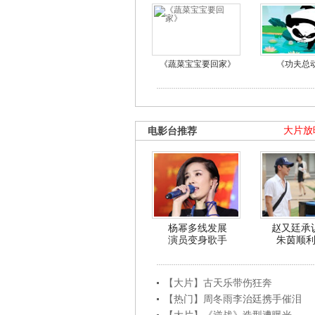
《蔬菜宝宝要回家》
《功夫总
电影台推荐
大片放
杨幂多线发展
赵又廷承
演员变身歌手
朱茵顺
【大片】古天乐带伤狂奔
【热门】周冬雨李治廷携手催泪