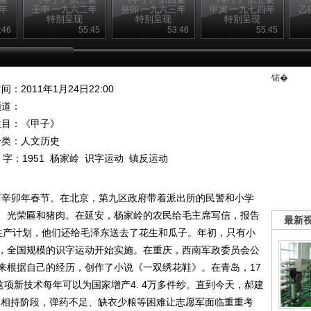
年
壬申 一九六二年
癸卯 一九六三年
甲寅 一九七四年
乙
特别呈现
特别呈现
特别呈现
20110125
20110126
20110127
:46
55:45
53:46
55:45
锘�
间：2011年1月24日22:00
频道：
栏目：
《甲子》
分类：人文历史
 字：
1951
杨家岭
识字运动
镇反运动
农历辛卯年春节。在北京，第九区政府带着派出所的民警和小学
、光荣匾和猪肉。在延安，杨家岭的农民给毛主席写信，报告
最新
年的生产计划，他们还给毛泽东送去了花生和瓜子。年初，只有小
，全国规模的识字运动开始实施。在重庆，西南军政委员会公
来根据自己的经历，创作了小说《一双绣花鞋》。在青岛，17
这项新技术每年可以为国家增产4. 4万多件纱。直到今天，郝建
入相持阶段，弹药不足、缺衣少粮等困难让志愿军面临重重考