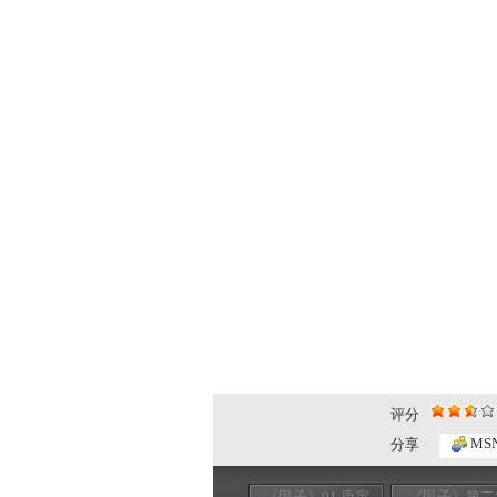
评分
MS
分享
《甲子》01 庚寅
《甲子》第二