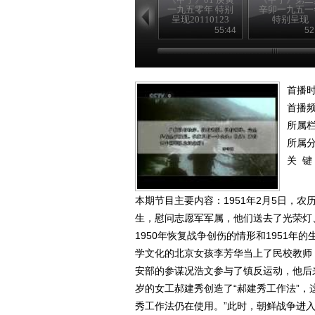
一九五零年 特别
辛卯一九五一
呈现20110123
特别呈现
20110124
55:44
52
首播时
首播
所属
所属
关 键
本期节目主要内容：1951年2月5日，
生，慰问志愿军军属，他们送去了光荣灯
1950年恢复战争创伤的情形和1951
学文化的北京女孩李芳华当上了民校教师
安部的参谋况浩文参与了镇反运动，他后
岁的女工郝建秀创造了“郝建秀工作法”，
秀工作法仍在使用。”此时，朝鲜战争进