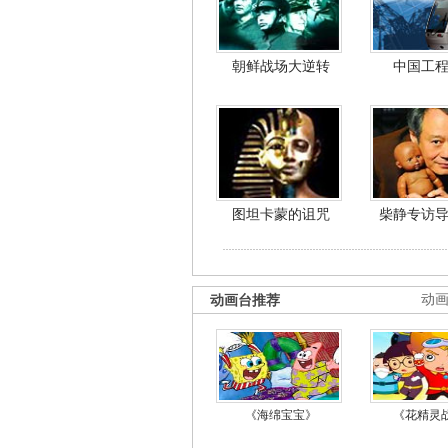
朝鲜战场大逆转
中国工
图坦卡蒙的诅咒
柴静专访
动画台推荐
动
《海绵宝宝》
《花精灵