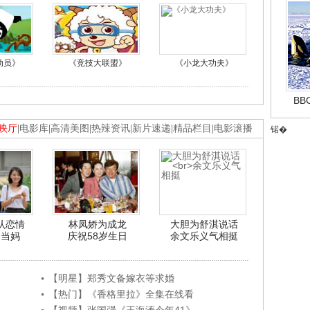
动员》
《竞技大联盟》
《小龙大功夫》
B
映厅
|
电影库
|
高清美图
|
热辣资讯
|
新片速递
|
精品栏目
|
电影滚播
锘�
认恋情
林凤娇为成龙
大胆为舒淇说话
利当妈
庆祝58岁生日
余文乐义气相挺
【明星】郑秀文备嫁衣等求婚
【热门】《香格里拉》全集在线看