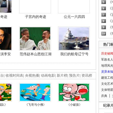
《
5
《
6
《
7
程奇迹
子宫内的奇迹
公元一六四四
《
8
《
9
《
10
热门
历史秘
导演李安
范伟赵本山恩怨江湖
我们的航母辽宁号
军政名
地理风
灵异未
画台
|
收视时间表
|
央视热播
|
动画电影
|
新片榜
|
预告片
|
资讯榜
建筑工
文化艺
文体明
庆典
战队》
《飞哥与小佛》
《小破孩》
纪录