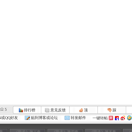
5
排行榜
意见反馈
顶
踩
N或QQ好友
贴到博客或论坛
转发邮件
一键转帖
集
《甲子》第三集
《甲子》第四集
《甲子》第五集
《