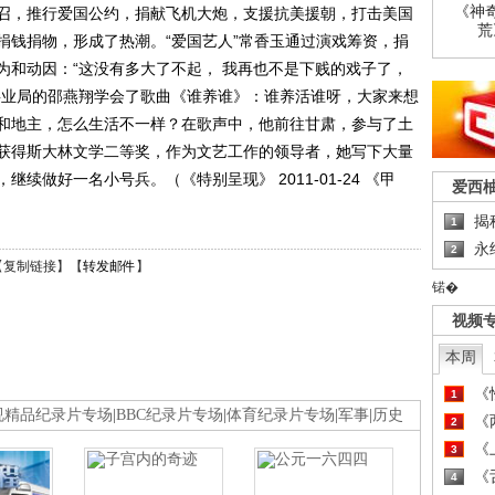
《神
召，推行爱国公约，捐献飞机大炮，支援抗美援朝，打击美国
荒
捐钱捐物，形成了热潮。“爱国艺人”常香玉通过演戏筹资，捐
为和动因：“这没有多大了不起， 我再也不是下贱的戏子了，
事业局的邵燕翔学会了歌曲《谁养谁》：谁养活谁呀，大家来想
和地主，怎么生活不一样？在歌声中，他前往甘肃，参与了土
获得斯大林文学二等奖，作为文艺工作的领导者，她写下大量
续做好一名小号兵。（《特别呈现》 2011-01-24 《甲
爱西
揭
1
永
2
【
复制链接
】【
转发邮件
】
锘�
视频
本周
《
1
视精品纪录片专场
|
BBC纪录片专场
|
体育纪录片专场
|
军事
|
历史
《
2
《
3
《
4