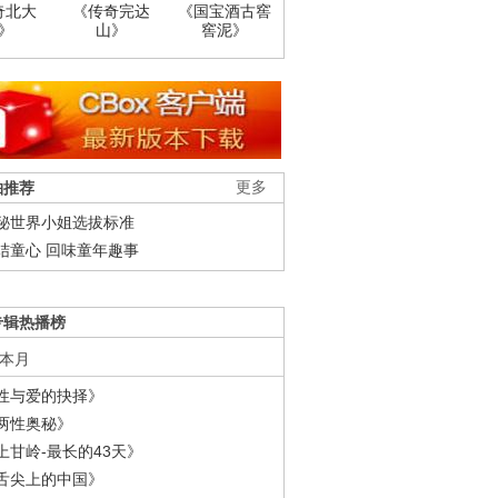
奇北大
《传奇完达
《国宝酒古窖
》
山》
窖泥》
柚推荐
更多
秘世界小姐选拔标准
结童心 回味童年趣事
专辑热播榜
本月
性与爱的抉择》
两性奥秘》
上甘岭-最长的43天》
舌尖上的中国》