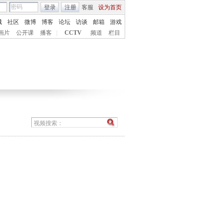
登录
注册
客服
设为首页
城
社区
微博
博客
论坛
访谈
邮箱
游戏
画片
公开课
播客
|
CCTV
频道
栏目