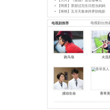
【大片】《逆战》造型遭曝光
【明星】景甜过完生日想当妈妈
【将映】五月天集体跨界拍电影
电视剧推荐
电视剧台
|
热
跑马场
火流
感动生命
香草