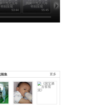
卯 一九七五年
丙寅 一九八六年
丁卯 一九八七年
戊寅 一九九
特别呈现
特别呈现
特别呈现
特别呈现
20110128
20110129
20110130
20110131
53:44
55:45
52:37
51
视频集
更多