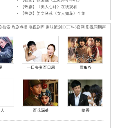
【视频】张国强《王海涛今年41》
【热剧】《美人心计》在线观看
【热剧】姜文马苏《女人如花》全集
剧检索
|
热剧点播
|
电视剧库
|
趣味策划
|
CCTV-8官网
|
影视同期声
星
一日夫妻百日恩
雪狼谷
美人
百花深处
暗香