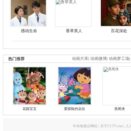
感动生命
香草美人
百花深处
热门推荐
动画片库
|
动画微博
|
动画梦工场
花园宝宝
爱探险的朵拉
燕尾侠
中央电视台网站
|
关于CCTV.com
|
人