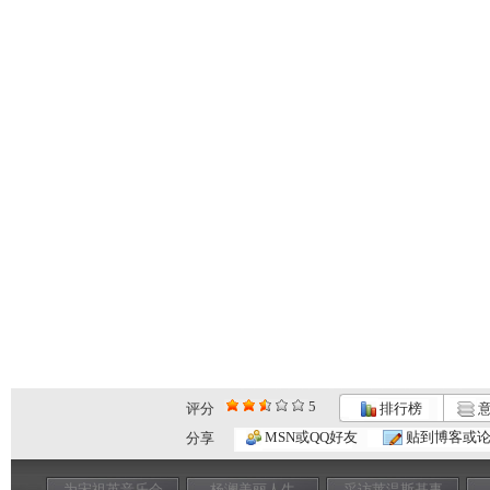
5
评分
排行榜
意
MSN或QQ好友
贴到博客或
分享
为宋祖英音乐会
杨澜美丽人生
采访莱温斯基事