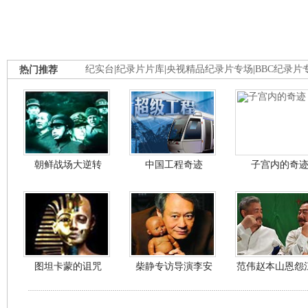
热门推荐
纪实台
|
纪录片片库
|
央视精品纪录片专场
|
BBC纪录片
朝鲜战场大逆转
中国工程奇迹
子宫内的奇
图坦卡蒙的诅咒
柴静专访导演李安
范伟赵本山恩怨