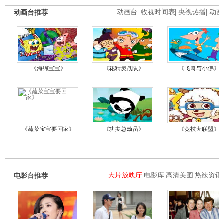
动画台推荐
动画台
|
收视时间表
|
央视热播
|
动
《海绵宝宝》
《花精灵战队》
《飞哥与小佛
《蔬菜宝宝要回家》
《功夫总动员》
《竞技大联盟
电影台推荐
大片放映厅
|
电影库
|
高清美图
|
热辣资