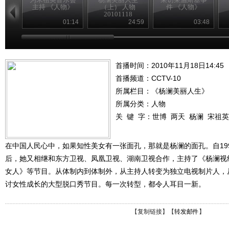
主持 《人物》
（上） 人物
件 《人物》
20101118
01:14
24:59
03:48
首播时间：2010年11月18日14:45
首播频道：
CCTV-10
所属栏目：
《杨澜美丽人生》
所属分类：人物
关 键 字：
世博
两天
杨澜
宋祖英
在中国人民心中，如果知性美女有一张面孔，那就是杨澜的面孔。自19
后，她又相继和东方卫视、凤凰卫视、湖南卫视合作，主持了《杨澜视
女人》等节目。从体制内到体制外，从主持人转变为独立电视制片人，
讨女性成长的大型脱口秀节目。每一次转型，都令人耳目一新。
【
复制链接
】【
转发邮件
】