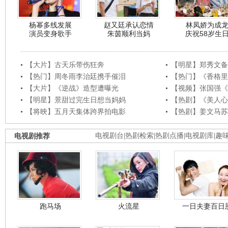
杨幂多线发展
赵又廷承认恋情
林凤娇为成
演员变身歌手
朱茵顺利当妈
庆祝58岁生
【大片】古天乐带伤狂奔
【明星】郑秀文备
【热门】周冬雨李治廷携手催泪
【热门】《香格里
【大片】《逆战》造型遭曝光
【视频】张国强《
【明星】景甜过完生日想当妈妈
【热剧】《美人心
【将映】五月天集体跨界拍电影
【热剧】姜文马苏
电视剧推荐
电视剧台
|
热剧检索
|
热剧点播
|
电视剧库
|
趣
跑马场
火流星
一日夫妻百日