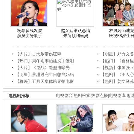
杨幂多线发展
赵又廷承认恋情
林凤娇为成
演员变身歌手
朱茵顺利当妈
庆祝58岁生
【大片】古天乐带伤狂奔
【明星】郑秀文备
【热门】周冬雨李治廷携手催泪
【热门】《香格里
【大片】《逆战》造型遭曝光
【视频】张国强《
【明星】景甜过完生日想当妈妈
【热剧】《美人心
【将映】五月天集体跨界拍电影
【热剧】姜文马苏
电视剧推荐
电视剧台
|
热剧检索
|
热剧点播
|
电视剧库
|
趣