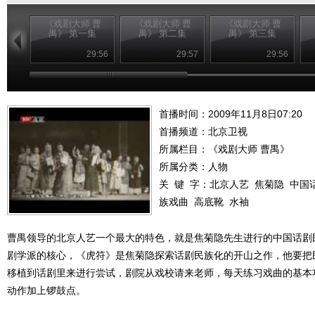
《戏剧大师 曹
《戏剧大师 曹
《戏剧大师 曹
禺》 第一集
禺》 第二集
禺》 第三集
29:56
29:57
29:56
首播时间：2009年11月8日07:20
首播频道：
北京卫视
所属栏目：
《戏剧大师 曹禺》
所属分类：人物
关 键 字：
北京人艺
焦菊隐
中国
族戏曲
高底靴
水袖
曹禺领导的北京人艺一个最大的特色，就是焦菊隐先生进行的中国话剧
剧学派的核心，《虎符》是焦菊隐探索话剧民族化的开山之作，他要把
移植到话剧里来进行尝试，剧院从戏校请来老师，每天练习戏曲的基本
动作加上锣鼓点。