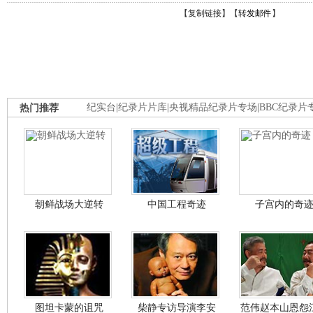
【
复制链接
】【
转发邮件
】
热门推荐
纪实台
|
纪录片片库
|
央视精品纪录片专场
|
BBC纪录片
朝鲜战场大逆转
中国工程奇迹
子宫内的奇
图坦卡蒙的诅咒
柴静专访导演李安
范伟赵本山恩怨