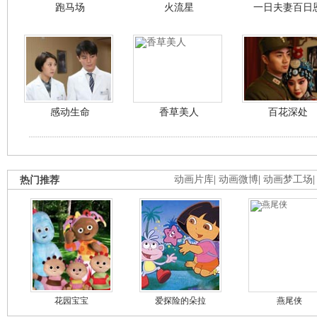
跑马场
火流星
一日夫妻百日
感动生命
香草美人
百花深处
热门推荐
动画片库
|
动画微博
|
动画梦工场
花园宝宝
爱探险的朵拉
燕尾侠