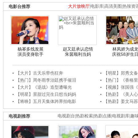
电影台推荐
大片放映厅
|
电影库
|
高清美图
|
热辣资
杨幂多线发展
赵又廷承认恋情
林凤娇为成
演员变身歌手
朱茵顺利当妈
庆祝58岁生
【大片】古天乐带伤狂奔
【明星】郑秀文备
【热门】周冬雨李治廷携手催泪
【热门】《香格里
【大片】《逆战》造型遭曝光
【视频】张国强《
【明星】景甜过完生日想当妈妈
【热剧】《美人心
【将映】五月天集体跨界拍电影
【热剧】姜文马苏
电视剧推荐
电视剧台
|
热剧检索
|
热剧点播
|
电视剧库
|
趣