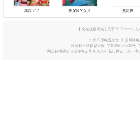
花园宝宝
爱探险的朵拉
燕尾侠
中央电视台网站
|
关于CCTV.com
|
人
中央广播电视总台 中国网络电
违法和不良信息举报
京ICP证060535号
网上传播视听节目许可证号 0102004
新出网证（京）字0