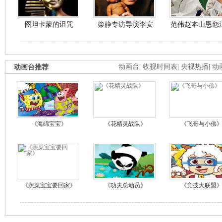
图坦卡蒙的诅咒
柴静专访导演李安
范伟赵本山恩怨
动画台推荐
动画台
|
收视时间表
|
央视热播
|
动
《海绵宝宝》
《花精灵战队》
《飞哥与小佛
《蔬菜宝宝要回家》
《功夫总动员》
《竞技大联盟