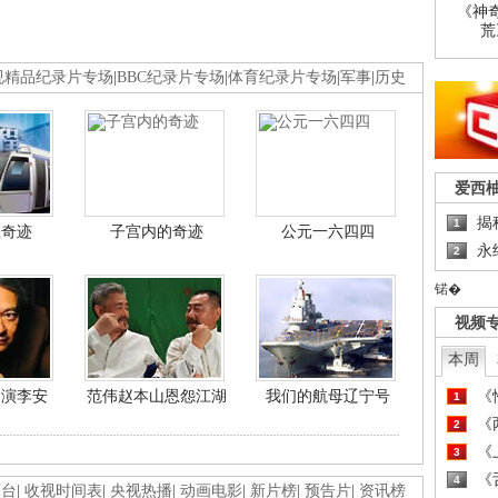
《神
荒
视精品纪录片专场
|
BBC纪录片专场
|
体育纪录片专场
|
军事
|
历史
爱西
揭
1
程奇迹
子宫内的奇迹
公元一六四四
永
2
锘�
视频
本周
导演李安
范伟赵本山恩怨江湖
我们的航母辽宁号
《
1
《
2
《
3
《
4
画台
|
收视时间表
|
央视热播
|
动画电影
|
新片榜
|
预告片
|
资讯榜