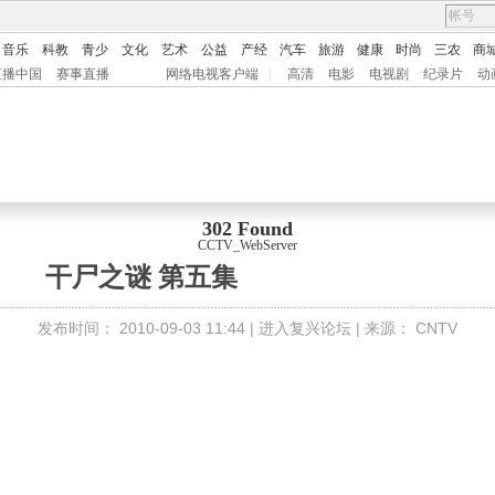
音乐
科教
青少
文化
艺术
公益
产经
汽车
旅游
健康
时尚
三农
商
直播中国
赛事直播
网络电视客户端
|
高清
电影
电视剧
纪录片
动
302 Found
CCTV_WebServer
干尸之谜 第五集
发布时间：
2010-09-03 11:44 |
进入复兴论坛
| 来源：
CNTV