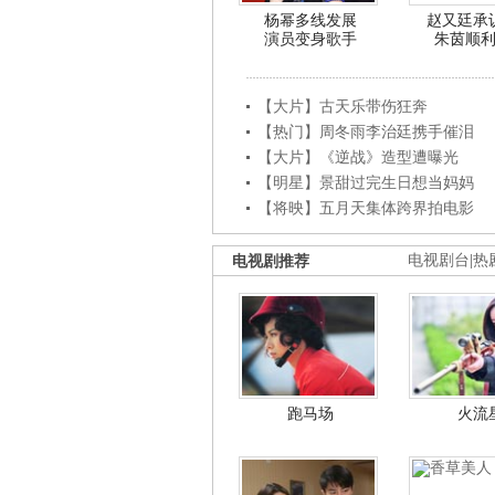
杨幂多线发展
赵又廷承
演员变身歌手
朱茵顺
【大片】古天乐带伤狂奔
【热门】周冬雨李治廷携手催泪
【大片】《逆战》造型遭曝光
【明星】景甜过完生日想当妈妈
【将映】五月天集体跨界拍电影
电视剧推荐
电视剧台
|
热
跑马场
火流