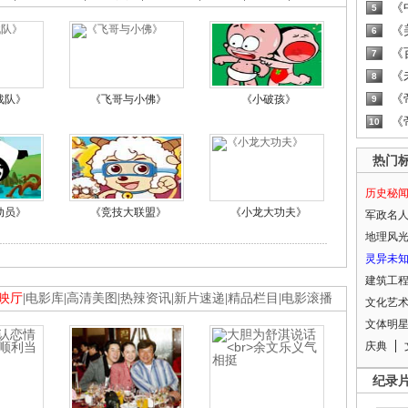
《
5
《
6
《
7
《
8
《
战队》
《飞哥与小佛》
《小破孩》
9
《
10
热门
历史秘
动员》
《竞技大联盟》
《小龙大功夫》
军政名
地理风
灵异未
建筑工
映厅
|
电影库
|
高清美图
|
热辣资讯
|
新片速递
|
精品栏目
|
电影滚播
文化艺
文体明
庆典
纪录