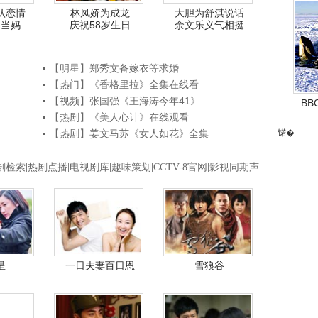
认恋情
林凤娇为成龙
大胆为舒淇说话
利当妈
庆祝58岁生日
余文乐义气相挺
【明星】郑秀文备嫁衣等求婚
【热门】《香格里拉》全集在线看
【视频】张国强《王海涛今年41》
B
【热剧】《美人心计》在线观看
【热剧】姜文马苏《女人如花》全集
锘�
剧检索
|
热剧点播
|
电视剧库
|
趣味策划
|
CCTV-8官网
|
影视同期声
星
一日夫妻百日恩
雪狼谷