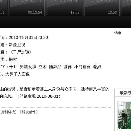
:51
00:13:54
13:52
13:53
锘�
间：2010年8月31日23:30
频道：
新疆卫视
栏目：
《干尸之谜》
分类：探索
 字：
干尸
男耕女织
立木
随葬品
墓葬
小河墓葬
老妇
头
大鼻子人面像
柱的出现，是否预示着墓主人身份与众不同，独特而又丰富的
最新
。（丝路发现 2010-08-31）
【
复制链接
】【
转发邮件
】