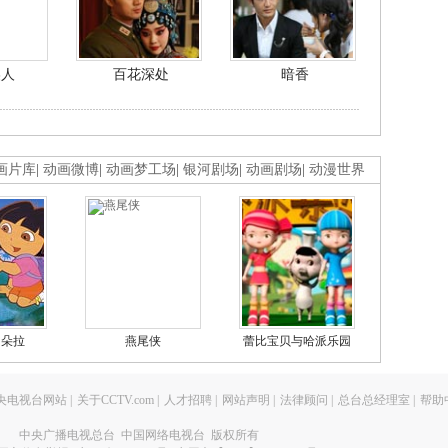
美人
百花深处
暗香
画片库
|
动画微博
|
动画梦工场
|
银河剧场
|
动画剧场
|
动漫世界
的朵拉
燕尾侠
蕾比宝贝与哈派乐园
央电视台网站
|
关于CCTV.com
|
人才招聘
|
网站声明
|
法律顾问
|
总台总经理室
|
帮助
中央广播电视总台 中国网络电视台 版权所有