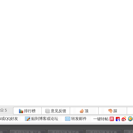
5
排行榜
意见反馈
顶
踩
N或QQ好友
贴到博客或论坛
转发邮件
一键转帖
二集
干尸之谜 第三集
干尸之谜 第四集
干尸之谜 第五集
干