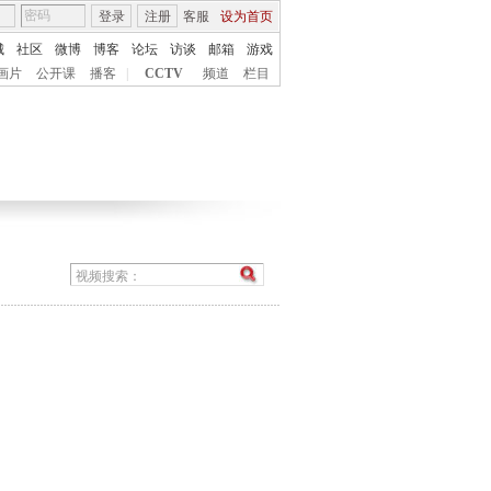
登录
注册
客服
设为首页
城
社区
微博
博客
论坛
访谈
邮箱
游戏
画片
公开课
播客
|
CCTV
频道
栏目