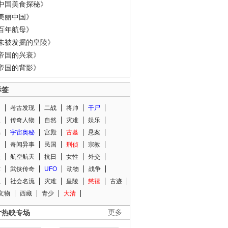
中国美食探秘》
美丽中国》
百年航母》
未被发掘的皇陵》
帝国的兴衰》
帝国的背影》
标签
闻
考古发现
二战
将帅
干尸
人
传奇人物
自然
灾难
娱乐
光
宇宙奥秘
宫殿
古墓
悬案
知
奇闻异事
民国
刑侦
宗教
程
航空航天
抗日
女性
外交
术
武侠传奇
UFO
动物
战争
星
社会名流
灾难
皇陵
慈禧
古迹
文物
西藏
青少
大清
片热映专场
更多