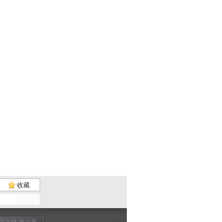
收藏
尸之谜 第六集