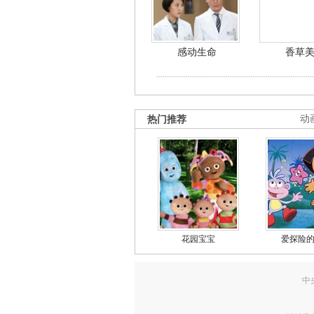
感动生命
香草
热门推荐
动
花园宝宝
爱探险
中