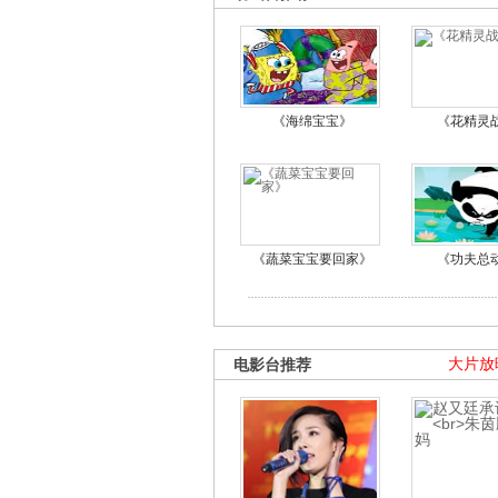
《海绵宝宝》
《花精灵
《蔬菜宝宝要回家》
《功夫总
电影台推荐
大片放