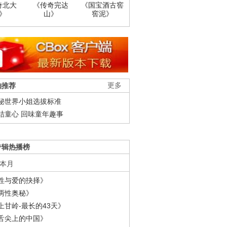
奇北大
《传奇完达
《国宝酒古窖
》
山》
窖泥》
柚推荐
更多
秘世界小姐选拔标准
结童心 回味童年趣事
专辑热播榜
本月
性与爱的抉择》
两性奥秘》
上甘岭-最长的43天》
舌尖上的中国》