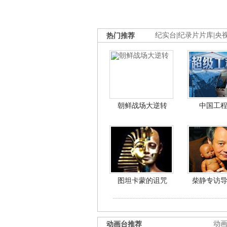
热门推荐
纪实台
|
纪录片片库
|
央
朝鲜战场大逆转
中国工
图坦卡蒙的诅咒
柴静专访
动画台推荐
动