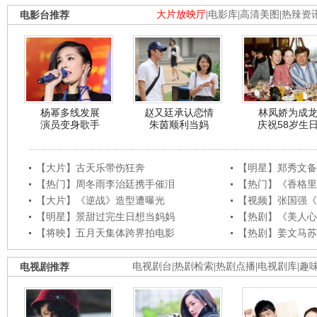
电影台推荐
大片放映厅
|
电影库
|
高清美图
|
热辣资
杨幂多线发展
赵又廷承认恋情
林凤娇为成
演员变身歌手
朱茵顺利当妈
庆祝58岁生
【大片】古天乐带伤狂奔
【明星】郑秀文备
【热门】周冬雨李治廷携手催泪
【热门】《香格里
【大片】《逆战》造型遭曝光
【视频】张国强《
【明星】景甜过完生日想当妈妈
【热剧】《美人心
【将映】五月天集体跨界拍电影
【热剧】姜文马苏
电视剧推荐
电视剧台
|
热剧检索
|
热剧点播
|
电视剧库
|
趣