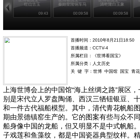
红山古玉
秦始皇陵铜车马
清乾隆白玉象
09:43
00:09:58
00:09:58
首播时间：2010年8月21日18:50
首播频道：
CCTV-4
所属栏目：
《世博看国宝》
所属分类：人文历史
关 键 字：
世博
中国馆
国宝
青花
上海世博会上的中国馆“海上丝绸之路”展区，
别是宋代立人罗盘陶俑、西汉三牺钮银豆、
和一件古代福船模型。其中，清代青花帆船
期由景德镇窑生产的。它的图案有些与众不
船身像中国的龙船，但又明显不是中式帆船
子戏莲和鱼藻纹，都是中国瓷器典型纹样。