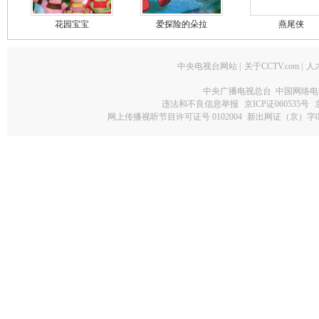
花园宝宝
爱探险的朵拉
燕尾侠
中央电视台网站
|
关于CCTV.com
|
人
中央广播电视总台 中国网络电
违法和不良信息举报
京ICP证060535号
网上传播视听节目许可证号 0102004
新出网证（京）字0