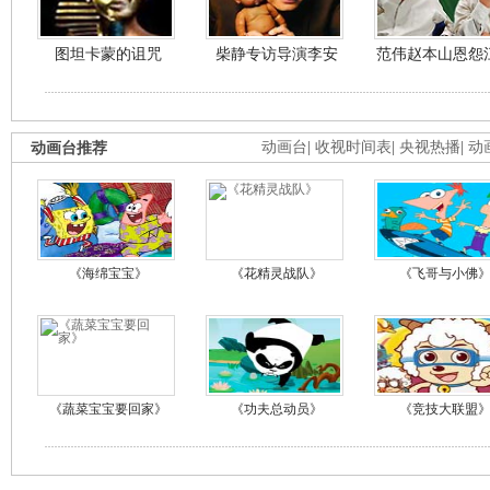
图坦卡蒙的诅咒
柴静专访导演李安
范伟赵本山恩怨
动画台推荐
动画台
|
收视时间表
|
央视热播
|
动
《海绵宝宝》
《花精灵战队》
《飞哥与小佛
《蔬菜宝宝要回家》
《功夫总动员》
《竞技大联盟