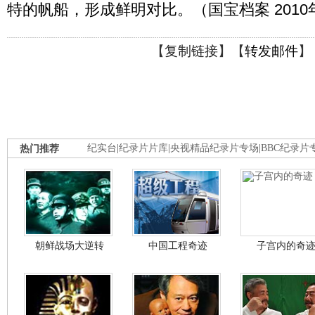
特的帆船，形成鲜明对比。（国宝档案 2010年
【
复制链接
】【
转发邮件
】
热门推荐
纪实台
|
纪录片片库
|
央视精品纪录片专场
|
BBC纪录片
朝鲜战场大逆转
中国工程奇迹
子宫内的奇