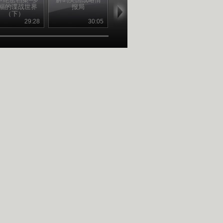
福的谍战世界
报局
（下）
（上）
（下）
29:28
30:05
41:48
40