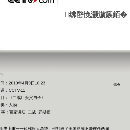
绋嶅悗灏濊瘯銆�
子》
间：2010年4月9日10:23
锘�
频道：
CCTV-11
栏目：
《二战巨头父与子》
分类：人物
 字：
百家讲坛
二战
罗斯福
国历史上唯一一位残疾人总统。他打破了美国总统不能连任两届