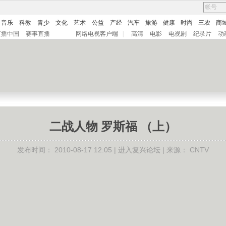
音乐
科教
青少
文化
艺术
公益
产经
汽车
旅游
健康
时尚
三农
商
直播中国
赛事直播
网络电视客户端
|
高清
电影
电视剧
纪录片
动
二战人物 罗斯福 （上）
发布时间：
2010-08-17 12:05 |
进入复兴论坛
| 来源：
CNTV