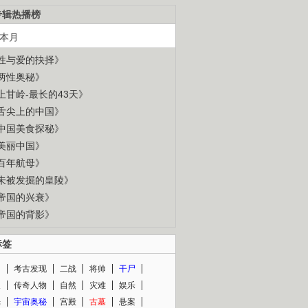
专辑热播榜
本月
性与爱的抉择》
两性奥秘》
上甘岭-最长的43天》
舌尖上的中国》
中国美食探秘》
美丽中国》
百年航母》
未被发掘的皇陵》
帝国的兴衰》
帝国的背影》
标签
闻
考古发现
二战
将帅
干尸
人
传奇人物
自然
灾难
娱乐
光
宇宙奥秘
宫殿
古墓
悬案