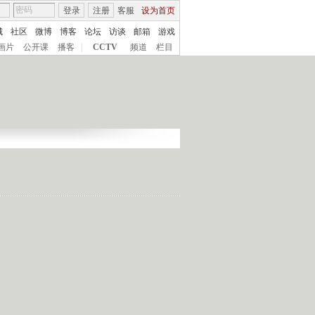
登录
注册
客服
设为首页
城
社区
微博
博客
论坛
访谈
邮箱
游戏
画片
公开课
播客
|
CCTV
频道
栏目