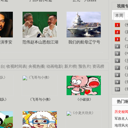
视频
本周
《
1
《
2
《
3
导演李安
范伟赵本山恩怨江湖
我们的航母辽宁号
《
4
《
5
《
6
画台
|
收视时间表
|
央视热播
|
动画电影
|
新片榜
|
预告片
|
资讯榜
《
7
《
8
《
9
《
10
战队》
《飞哥与小佛》
《小破孩》
热门
历史秘
军政名
地理风