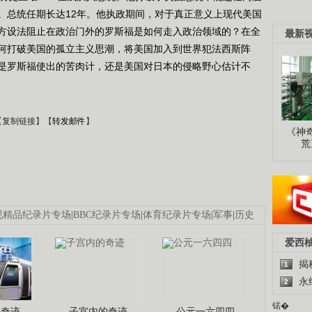
。总统任期长达12年。他执政期间，对于真正意义上现代美国
方设法阻止在政治门外的罗斯福是如何走入政治领域的？在全
最新
何打破美国的孤立主义思潮，将美国加入到世界犯法西斯阵
是罗斯福使出的苦肉计，还是美国对日本的侵略野心估计不
【
复制链接
】【
转发邮件
】
《神
荒
视精品纪录片专场
|
BBC纪录片专场
|
体育纪录片专场
|
军事
|
历史
爱西
揭
1
永
2
锘�
程奇迹
子宫内的奇迹
公元一六四四