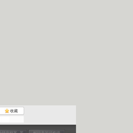
收藏
争绝密档案--罗
解码美国战略情
二战人物 罗斯福
二战人物 罗