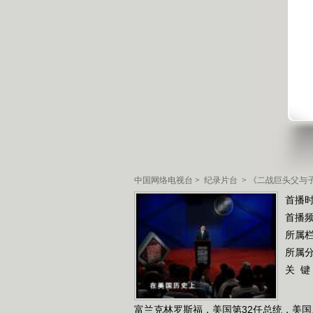
中国网络电视台
>
纪录片台
>
《二战巨头父与
首播时
首播
所属
所属
关 键
富兰克林罗斯福，美国第32任总统，美