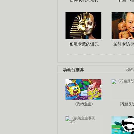
图坦卡蒙的诅咒
柴静专访
动画台推荐
动
《海绵宝宝》
《花精灵