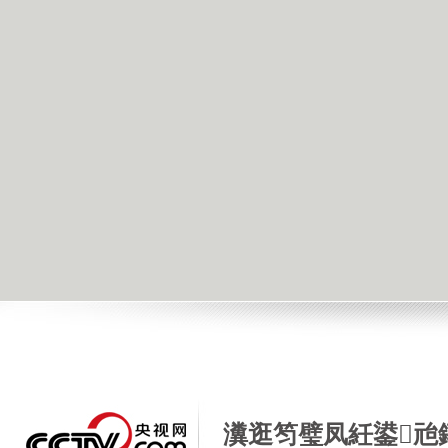
瀵逛笉璧凤紝鍙兘