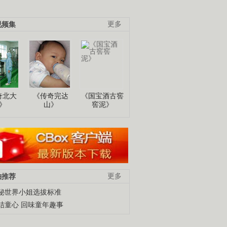
视频集
更多
奇北大
《传奇完达
《国宝酒古窖
》
山》
窖泥》
柚推荐
更多
秘世界小姐选拔标准
结童心 回味童年趣事