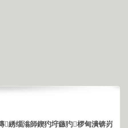
鏄綉缁滃師鍥犳垨鏃犳椤甸潰锛岃