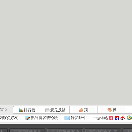
5
排行榜
意见反馈
顶
踩
N或QQ好友
贴到博客或论坛
转发邮件
一键转帖
斯大
二战沉浮录 苏德
二战沉浮录 苏德
战争绝密档案--罗
战