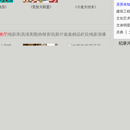
灵异未
动员》
《竞技大联盟》
《小龙大功夫》
建筑工
文化艺
文体明
庆典
映厅
|
电影库
|
高清美图
|
热辣资讯
|
新片速递
|
精品栏目
|
电影滚播
纪录
认恋情
林凤娇为成龙
大胆为舒淇说话
利当妈
庆祝58岁生日
余文乐义气相挺
B
【明星】郑秀文备嫁衣等求婚
【热门】《香格里拉》全集在线看
锘�
【视频】张国强《王海涛今年41》
【热剧】《美人心计》在线观看
【热剧】姜文马苏《女人如花》全集