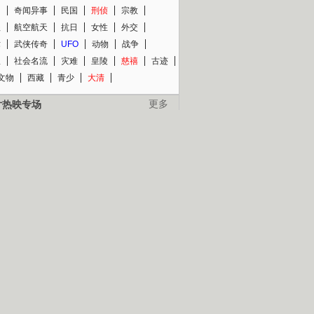
知
奇闻异事
民国
刑侦
宗教
程
航空航天
抗日
女性
外交
术
武侠传奇
UFO
动物
战争
星
社会名流
灾难
皇陵
慈禧
古迹
文物
西藏
青少
大清
片热映专场
更多
BC纪录片专场
央视精品纪录片