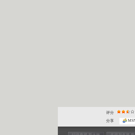
评分
MS
分享
纪录典藏 斯大林
名战与名将 