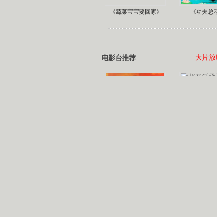
《蔬菜宝宝要回家》
《功夫总
电影台推荐
大片放
杨幂多线发展
赵又廷承
演员变身歌手
朱茵顺
【大片】古天乐带伤狂奔
【热门】周冬雨李治廷携手催泪
【大片】《逆战》造型遭曝光
【明星】景甜过完生日想当妈妈
【将映】五月天集体跨界拍电影