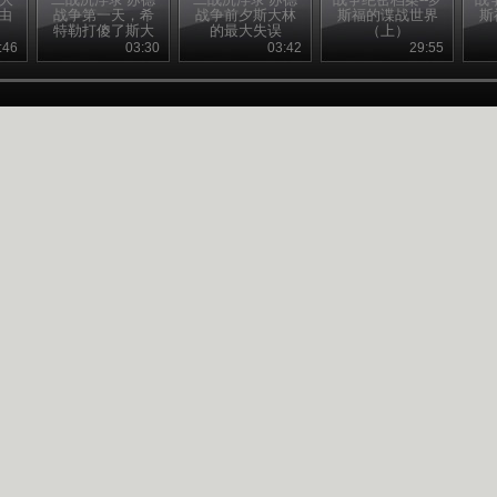
由
战争第一天，希
战争前夕斯大林
斯福的谍战世界
斯
特勒打傻了斯大
的最大失误
（上）
林
:46
03:30
03:42
29:55