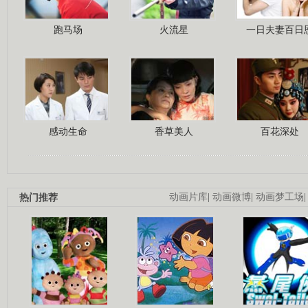
跑马场
火流星
一日夫妻百日
感动生命
香草美人
百花深处
热门推荐
动画片库
|
动画微博
|
动画梦工场