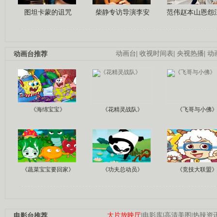
图坦卡蒙的诅咒
柴静专访导演李安
范伟赵本山恩怨
动画台推荐
动画台
|
收视时间表
|
央视热播
|
动
《海绵宝宝》
《花精灵战队》
《飞哥与小佛
《蔬菜宝宝要回家》
《功夫总动员》
《竞技大联盟
电影台推荐
大片放映厅
|
电影库
|
高清美图
|
热辣资