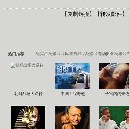
【
复制链接
】【
转发邮件
】
热门推荐
纪实台
|
纪录片片库
|
央视精品纪录片专场
|
BBC纪录片
朝鲜战场大逆转
中国工程奇迹
子宫内的奇