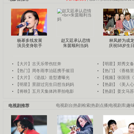
杨幂多线发展
赵又廷承认恋情
林凤娇为成
演员变身歌手
朱茵顺利当妈
庆祝58岁生
【大片】古天乐带伤狂奔
【明星】郑秀文备
【热门】周冬雨李治廷携手催泪
【热门】《香格里
【大片】《逆战》造型遭曝光
【视频】张国强《
【明星】景甜过完生日想当妈妈
【热剧】《美人心
【将映】五月天集体跨界拍电影
【热剧】姜文马苏
电视剧推荐
电视剧台
|
热剧检索
|
热剧点播
|
电视剧库
|
趣