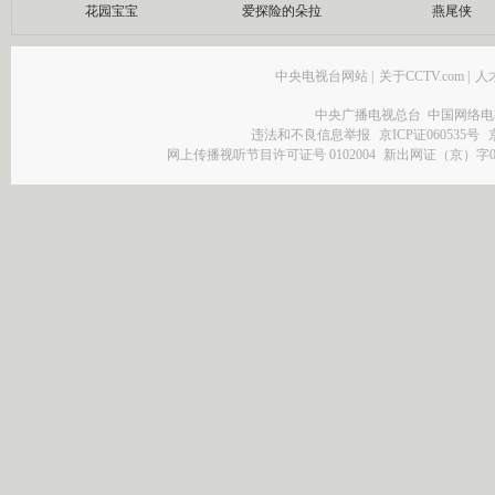
花园宝宝
爱探险的朵拉
燕尾侠
中央电视台网站
|
关于CCTV.com
|
人
中央广播电视总台 中国网络电
违法和不良信息举报
京ICP证060535号
网上传播视听节目许可证号 0102004
新出网证（京）字0