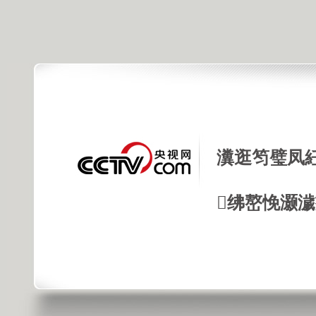
瀵逛笉璧凤
绋嶅悗灏