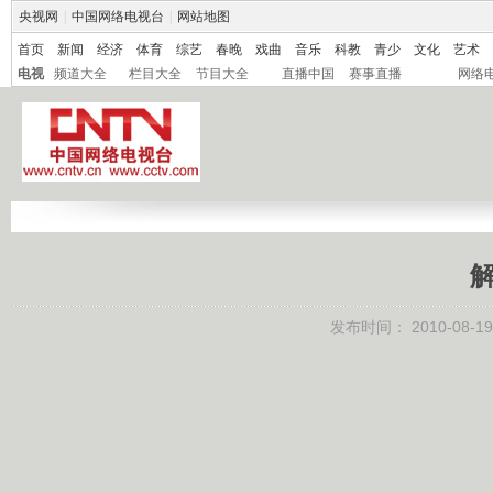
央视网
|
中国网络电视台
|
网站地图
首页
新闻
经济
体育
综艺
春晚
戏曲
音乐
科教
青少
文化
艺术
电视
频道大全
栏目大全
节目大全
直播中国
赛事直播
网络
解
发布时间：
2010-08-19