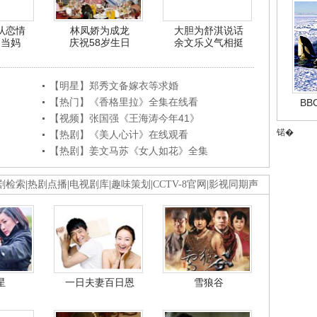
认恋情
林凤娇为成龙
大胆为舒淇说话
利当妈
庆祝58岁生日
余文乐义气相挺
【明星】郑秀文备嫁衣等求婚
【热门】《香格里拉》全集在线看
B
【视频】张国强《王海涛今年41》
锘�
【热剧】《美人心计》在线观看
【热剧】姜文马苏《女人如花》全集
剧检索
|
热剧点播
|
电视剧库
|
趣味策划
|
CCTV-8官网
|
影视同期声
星
一日夫妻百日恩
雪狼谷