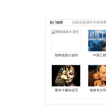
热门推荐
纪实台
|
纪录片片库
|
央
朝鲜战场大逆转
中国工
图坦卡蒙的诅咒
柴静专访