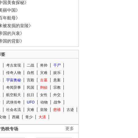
中国美食探秘》
美丽中国》
百年航母》
未被发掘的皇陵》
帝国的兴衰》
帝国的背影》
标签
闻
考古发现
二战
将帅
干尸
人
传奇人物
自然
灾难
娱乐
光
宇宙奥秘
宫殿
古墓
悬案
知
奇闻异事
民国
刑侦
宗教
程
航空航天
抗日
女性
外交
术
武侠传奇
UFO
动物
战争
星
社会名流
灾难
皇陵
慈禧
古迹
文物
西藏
青少
大清
片热映专场
更多