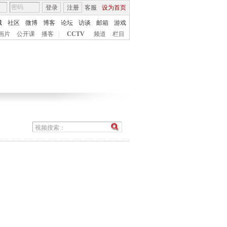
登录
注册
客服
设为首页
城
社区
微博
博客
论坛
访谈
邮箱
游戏
画片
公开课
播客
|
CCTV
频道
栏目