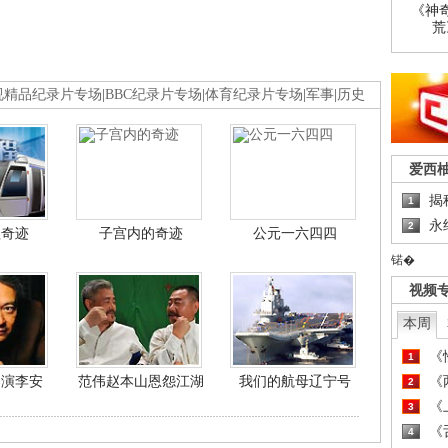
《神
荒
视精品纪录片专场
|
BBC纪录片专场
|
体育纪录片专场
|
军事
|
历史
爱西
揭
1
永
2
程奇迹
子宫内的奇迹
公元一六四四
锘�
视频
本周
《
1
导演李安
范伟赵本山恩怨江湖
我们的航母辽宁号
《
2
《
3
《
4