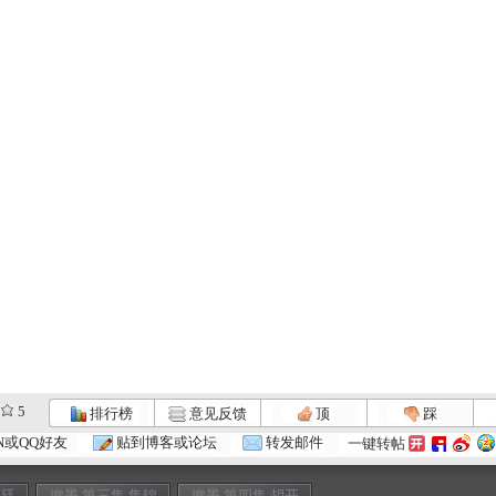
5
排行榜
意见反馈
顶
踩
N或QQ好友
贴到博客或论坛
转发邮件
一键转帖
李廷
徽墨 第三集 集锦
徽墨 第四集 胡开