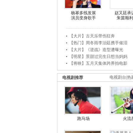
杨幂多线发展
赵又廷承
演员变身歌手
朱茵顺
【大片】古天乐带伤狂奔
【热门】周冬雨李治廷携手催泪
【大片】《逆战》造型遭曝光
【明星】景甜过完生日想当妈妈
【将映】五月天集体跨界拍电影
电视剧推荐
电视剧台
|
热
跑马场
火流