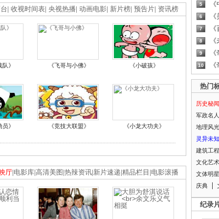
《
5
画台
|
收视时间表
|
央视热播
|
动画电影
|
新片榜
|
预告片
|
资讯榜
《
6
《
7
《
8
《
9
《
战队》
《飞哥与小佛》
《小破孩》
10
热门
历史秘
军政名
动员》
《竞技大联盟》
《小龙大功夫》
地理风
灵异未
建筑工
文化艺
映厅
|
电影库
|
高清美图
|
热辣资讯
|
新片速递
|
精品栏目
|
电影滚播
文体明
庆典
纪录