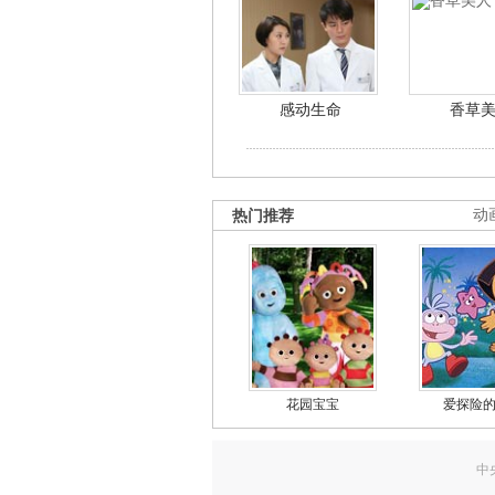
感动生命
香草
热门推荐
动
花园宝宝
爱探险
中