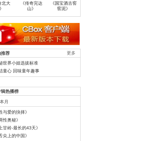
奇北大
《传奇完达
《国宝酒古窖
》
山》
窖泥》
柚推荐
更多
秘世界小姐选拔标准
结童心 回味童年趣事
专辑热播榜
本月
性与爱的抉择》
两性奥秘》
上甘岭-最长的43天》
舌尖上的中国》