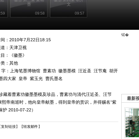
墨
文
:59
09:58
09:57
锘�
间：2010年7月22日18:15
频道：
天津卫视
栏目：
《徽墨》
分类：其他
 字：
上海笔墨博物馆
曹素功
徽墨墨模
汪近圣
汪节庵
胡开
墨四大家
皇帝
紫玉光
曹氏墨名
珍藏着曹素功徽墨墨模及珍品，曹素功与清代汪近圣、汪节
最新
康熙帝南巡时，他向皇帝献墨，得到皇帝的赏识，并得赐名“紫
2010-07-22）
【
复制链接
】【
转发邮件
】