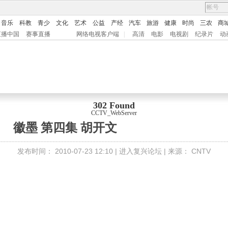
音乐
科教
青少
文化
艺术
公益
产经
汽车
旅游
健康
时尚
三农
商
直播中国
赛事直播
网络电视客户端
|
高清
电影
电视剧
纪录片
动
302 Found
CCTV_WebServer
徽墨 第四集 胡开文
发布时间：
2010-07-23 12:10 |
进入复兴论坛
| 来源：
CNTV