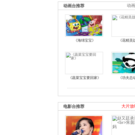
动画台推荐
动
《海绵宝宝》
《花精灵
《蔬菜宝宝要回家》
《功夫总
电影台推荐
大片放