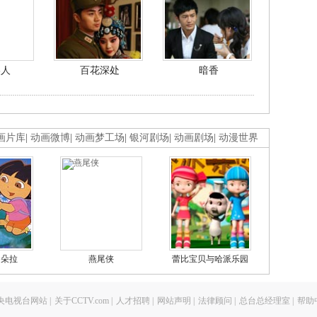
美人
百花深处
暗香
画片库
|
动画微博
|
动画梦工场
|
银河剧场
|
动画剧场
|
动漫世界
的朵拉
燕尾侠
蕾比宝贝与哈派乐园
央电视台网站
|
关于CCTV.com
|
人才招聘
|
网站声明
|
法律顾问
|
总台总经理室
|
帮助