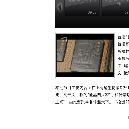
杵
珪
09:57
09
首播时
首播
所属
所属
关 键
文
徽
本期节目主要内容：在上海笔墨博物馆里
庵、胡开文并称为“徽墨四大家”，相传清
玉光”，由此曹氏墨名传遍天下。（拾遗?保护 