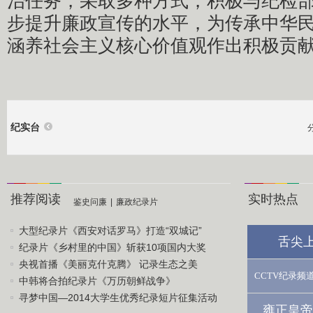
治任务，采取多种方式，积极与纪检
步提升廉政宣传的水平，为传承中华
涵养社会主义核心价值观作出积极贡
纪实台
推荐阅读
实时热点
鉴史问廉
|
廉政纪录片
大型纪录片《西安对话罗马》打造“双城记”
舌尖
纪录片《乡村里的中国》斩获10项国内大奖
央视首播《美丽克什克腾》 记录生态之美
CCTV纪录频
中韩将合拍纪录片《万历朝鲜战争》
寻梦中国—2014大学生优秀纪录短片征集活动
雍正皇帝