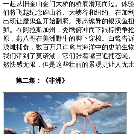
一起从旧金山金门大桥的桥底滑翔而过。体
们将飞越纪念碑山谷、大峡谷和纽约。在加
出现让魔鬼鱼开始翻腾。形态诡异的银汉鱼
卵。在阿拉斯加州，秃鹰俯冲而下跟棕熊争
原，燕八哥在美洲野牛的脚下穿梭。白鹭告
浅滩捕食，数百万只岸禽与海洋中的史前生
我们带到了莫诺湖，它们张着嘴巴追捕苍蝇
然快感无限，但是这些壮丽的景观更让人无
第二集：《非洲
》