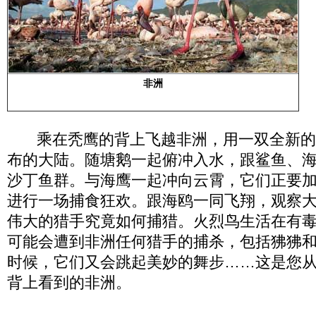
非洲
乘在秃鹰的背上飞越非洲，用一双全新的
布的大陆。随塘鹅一起俯冲入水，跟鲨鱼、
沙丁鱼群。与海鹰一起冲向云霄，它们正要
进行一场捕食狂欢。跟海鸥一同飞翔，观察
伟大的猎手究竟如何捕猎。火烈鸟生活在有
可能会遭到非洲任何猎手的捕杀，包括狒狒
时候，它们又会跳起美妙的舞步……这是您
背上看到的非洲。