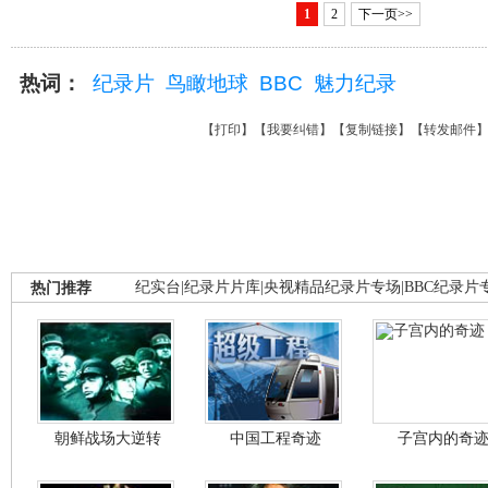
1
2
下一页>>
热词：
纪录片
鸟瞰地球
BBC
魅力纪录
【
打印
】【
我要纠错
】【
复制链接
】【
转发邮件
热门推荐
纪实台
|
纪录片片库
|
央视精品纪录片专场
|
BBC纪录片
朝鲜战场大逆转
中国工程奇迹
子宫内的奇