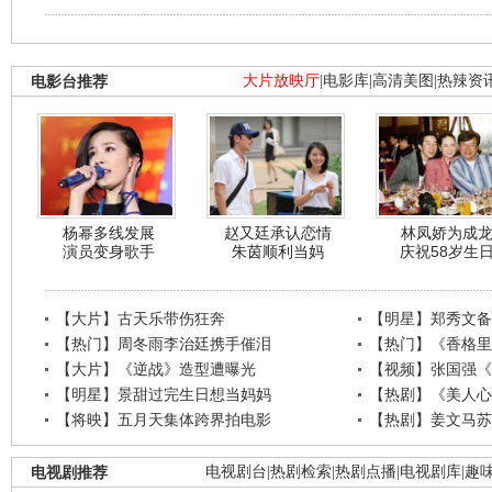
电影台推荐
大片放映厅
|
电影库
|
高清美图
|
热辣资
杨幂多线发展
赵又廷承认恋情
林凤娇为成
演员变身歌手
朱茵顺利当妈
庆祝58岁生
【大片】古天乐带伤狂奔
【明星】郑秀文备
【热门】周冬雨李治廷携手催泪
【热门】《香格里
【大片】《逆战》造型遭曝光
【视频】张国强《
【明星】景甜过完生日想当妈妈
【热剧】《美人心
【将映】五月天集体跨界拍电影
【热剧】姜文马苏
电视剧推荐
电视剧台
|
热剧检索
|
热剧点播
|
电视剧库
|
趣