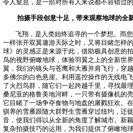
令人窒息，是一部对所有人来说都不容错过
拍摄手段创意十足，带来观察地球的全
飞翔，是人类始终追寻的一个梦想。而您
一样张开双翼遨游天际之时，又将目睹怎样
球》的灵感正是来源于此，借助极具创意的
鸟的视野俯瞰地球，体验羽翼之上的全新世
翼，我们的镜头与苍鹰和大雁并肩飞行，穿
多佛尔的白色悬崖。利用遥控操作的无线电
了火烈鸟群，随它们一起跨越千里，寻找最
桑尼亚的格鲁美地河畔，一只带有摄像机的
它目睹了一场争夺食物与地盘的屠戮狂欢。
驯养的雪雁跟随大群野生雪雁穿过纽约，迁
音，使我们得以从全新的角度了解城市。新
复杂拍摄技巧的运用，为我们提供了俯瞰地