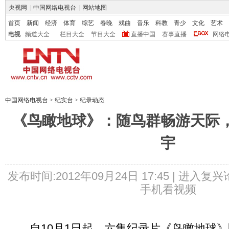
央视网
|
中国网络电视台
|
网站地图
首页
新闻
经济
体育
综艺
春晚
戏曲
音乐
科教
青少
文化
艺术
电视
频道大全
栏目大全
节目大全
直播中国
赛事直播
网络
中国网络电视台
>
纪实台
>
纪录动态
《鸟瞰地球》：随鸟群畅游天际
宇
发布时间:2012年09月24日 17:45 |
进入复兴
手机看视频
自10月1日起，六集纪录片《鸟瞰地球》