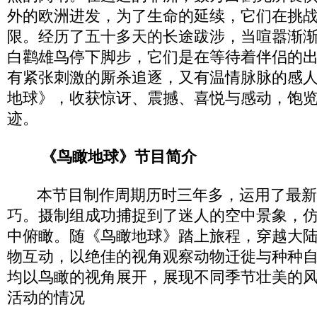
外的欧洲进发，为了生命的延续，它们在挑
限。经历了五十多天的长途跋涉，当喧嚣渐
白鹳雄鸟停下脚步，它们是在等待着伴侣的
有紧张刺激的厮杀追逐，又有温情脉脉的感
地球》，收获惊讶、震撼、喜悦与感动，饱
迹。
《鸟瞰地球》节目简介
本节目制作周期历时三年多，运用了最新
巧。摄制组成功捕捉到了迷人的空中景象，
中俯瞰。随《鸟瞰地球》踏上旅程，穿越大
物互动，以绝佳的视角观察动物迁徙与种种
均以鸟瞰的视角展开，展现不同季节壮美的
活动的情况