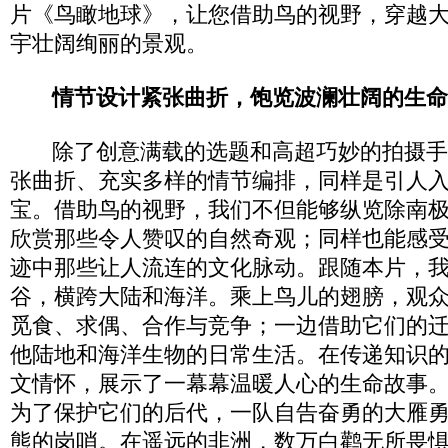
片《鸟瞰地球》，让您借助鸟的视野，穿越
宇壮阔绚丽的景观。
情节设计紧张曲折，饱览波澜壮阔的生命
除了创意满载的选题和高超巧妙的拍摄手
张曲折、充实多样的情节编排，同样是引人
宝。借助鸟的视野，我们不但能够纵览除南
欣赏那些令人赞叹的自然奇观；同样也能感
迹中那些让人流连的文化脉动。跟随本片，
谷，横跨大陆和海洋。乘上鸟儿的翅膀，观
觅食、求偶、合作与竞争；一边借助它们的
他陆地和海洋生物的日常生活。在传递知识
文情怀，展示了一幕幕温暖人心的生命故事
为了保护它们的后代，一队自告奋勇的大雁
熊的岗哨。在遥远的非洲，数万白鹳无所畏