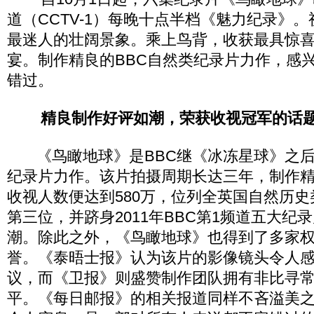
道（CCTV-1）每晚十点半档《魅力纪录》
最迷人的壮阔景象。乘上鸟背，收获最具惊
宴。制作精良的BBC自然类纪录片力作，感
错过。
精良制作好评如潮，荣获收视冠军的话
《鸟瞰地球》是BBC继《冰冻星球》之后
纪录片力作。该片拍摄周期长达三年，制作
收视人数便达到580万，位列全英国自然历
第三位，并跻身2011年BBC第1频道五大纪
潮。除此之外，《鸟瞰地球》也得到了多家
誉。《泰晤士报》认为该片的影像镜头令人
议，而《卫报》则盛赞制作团队拥有非比寻
平。《每日邮报》的相关报道同样不吝溢美