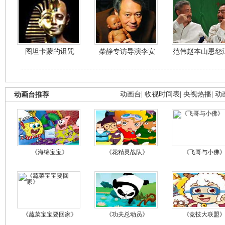
图坦卡蒙的诅咒
柴静专访导演李安
范伟赵本山恩怨
动画台推荐
动画台
|
收视时间表
|
央视热播
|
动
《海绵宝宝》
《花精灵战队》
《飞哥与小佛
《蔬菜宝宝要回家》
《功夫总动员》
《竞技大联盟