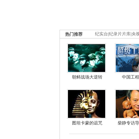
热门推荐
纪实台
|
纪录片片库
|
央
朝鲜战场大逆转
中国工
图坦卡蒙的诅咒
柴静专访