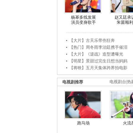
杨幂多线发展
赵又廷承
演员变身歌手
朱茵顺
【大片】古天乐带伤狂奔
【热门】周冬雨李治廷携手催泪
【大片】《逆战》造型遭曝光
【明星】景甜过完生日想当妈妈
【将映】五月天集体跨界拍电影
电视剧推荐
电视剧台
|
热
跑马场
火流