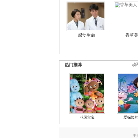
感动生命
香草
热门推荐
动
花园宝宝
爱探险
中