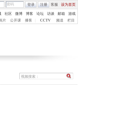
登录
注册
客服
设为首页
城
社区
微博
博客
论坛
访谈
邮箱
游戏
画片
公开课
播客
|
CCTV
频道
栏目