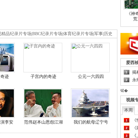
《神
荒
视精品纪录片专场
|
BBC纪录片专场
|
体育纪录片专场
|
军事
|
历史
爱西
揭
1
程奇迹
子宫内的奇迹
公元一六四四
永
2
锘�
视频
本周
《
1
导演李安
范伟赵本山恩怨江湖
我们的航母辽宁号
《
2
《
3