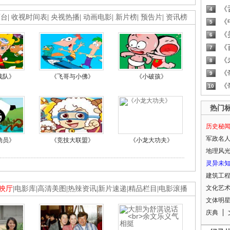
《
4
画台
|
收视时间表
|
央视热播
|
动画电影
|
新片榜
|
预告片
|
资讯榜
《
5
《
6
《
7
《
8
《
9
战队》
《飞哥与小佛》
《小破孩》
《
10
热门
历史秘
军政名
动员》
《竞技大联盟》
《小龙大功夫》
地理风
灵异未
建筑工
文化艺
映厅
|
电影库
|
高清美图
|
热辣资讯
|
新片速递
|
精品栏目
|
电影滚播
文体明
庆典