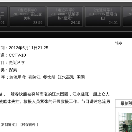
》
《走近科学》
《走近科学》
《走近科学》
江三
20130808 害虫变
20130807 破解家
20130806 巨蟒出
2
毒
美味
族“魔咒”
山
:01
23:59
24:10
24:01
锘�
间：2012年6月11日21:25
频道：
CCTV-10
栏目：
走近科学
分类：探索
 字：
急流勇救
嘉陵江
餐饮船
江水高涨
围困
下游，一艘餐饮船被突然高涨的江水围困，江水猛涨，船上众人
使船体失控。救援人员紧张的开展救援工作。节目讲述急流勇
最新
【
复制链接
】【
转发邮件
】