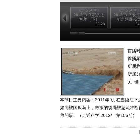
《走近科学》
《走近科学
20130813 我的太
20130812 长
空梦（下）
鲜之河豚戒
23:28
24
首播时
首播
所属
所属
关 键
本节目主要内容：2011年9月在嘉陵江
如同被困孤岛上，救援的缆绳被急流冲断
救的事。（走近科学 2012年 第155期）