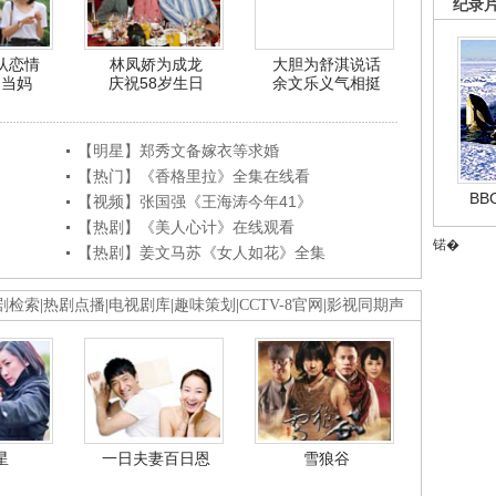
纪录
认恋情
林凤娇为成龙
大胆为舒淇说话
利当妈
庆祝58岁生日
余文乐义气相挺
【明星】郑秀文备嫁衣等求婚
【热门】《香格里拉》全集在线看
B
【视频】张国强《王海涛今年41》
【热剧】《美人心计》在线观看
锘�
【热剧】姜文马苏《女人如花》全集
剧检索
|
热剧点播
|
电视剧库
|
趣味策划
|
CCTV-8官网
|
影视同期声
星
一日夫妻百日恩
雪狼谷