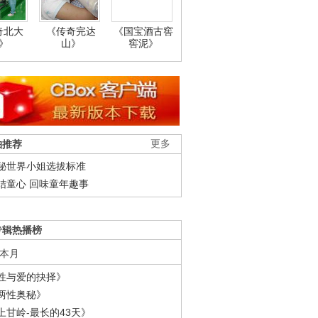
奇北大
《传奇完达
《国宝酒古窖
》
山》
窖泥》
柚推荐
更多
秘世界小姐选拔标准
结童心 回味童年趣事
专辑热播榜
本月
性与爱的抉择》
两性奥秘》
上甘岭-最长的43天》