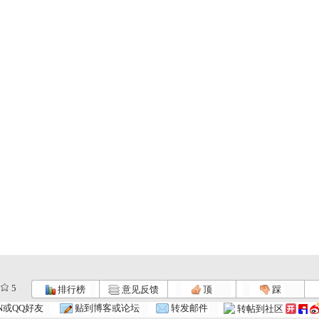
5
排行榜
意见反馈
顶
踩
N或QQ好友
贴到博客或论坛
转发邮件
转帖到社区