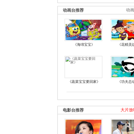
动画台推荐
动
《海绵宝宝》
《花精灵
《蔬菜宝宝要回家》
《功夫总
电影台推荐
大片放