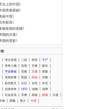
舌尖上的中国》
中国美食探秘》
美丽中国》
百年航母》
未被发掘的皇陵》
帝国的兴衰》
帝国的背影》
标签
闻
考古发现
二战
将帅
干尸
人
传奇人物
自然
灾难
娱乐
光
宇宙奥秘
宫殿
古墓
悬案
知
奇闻异事
民国
刑侦
宗教
程
航空航天
抗日
女性
外交
术
武侠传奇
UFO
动物
战争
星
社会名流
灾难
皇陵
慈禧
古迹
文物
西藏
青少
大清