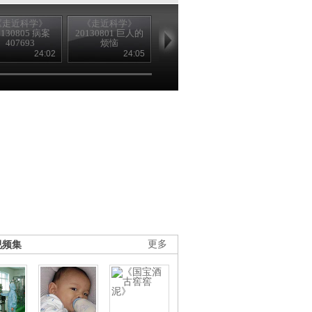
《走近科学》
《走近科学》
《走近科学》
《走近科学
0130805 病案
20130801 巨人的
20130731 寒武纪
20130730 寒
407693
烦恼
之战（下）
之战（上）
24:02
24:05
23:42
24
视频集
更多