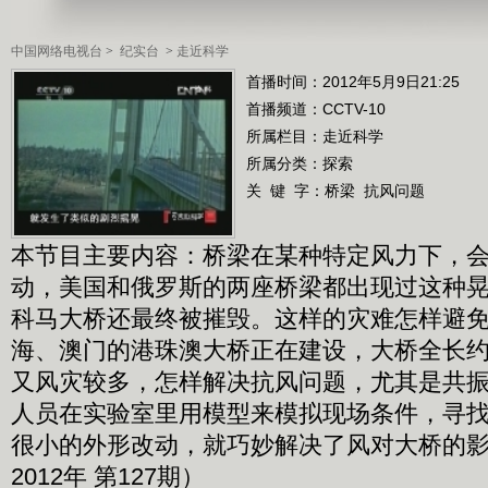
中国网络电视台
>
纪实台
>
走近科学
首播时间：2012年5月9日21:25
首播频道：
CCTV-10
所属栏目：
走近科学
所属分类：探索
关 键 字：
桥梁
抗风问题
本节目主要内容：桥梁在某种特定风力下，
动，美国和俄罗斯的两座桥梁都出现过这种
科马大桥还最终被摧毁。这样的灾难怎样避
海、澳门的港珠澳大桥正在建设，大桥全长约3
又风灾较多，怎样解决抗风问题，尤其是共
人员在实验室里用模型来模拟现场条件，寻
很小的外形改动，就巧妙解决了风对大桥的
2012年 第127期）