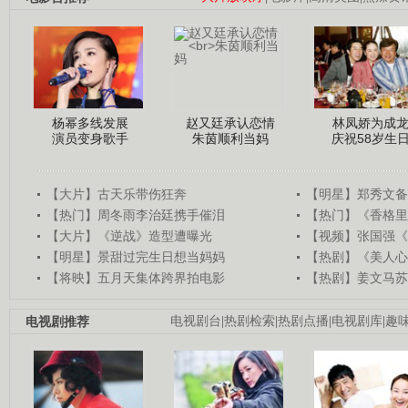
杨幂多线发展
赵又廷承认恋情
林凤娇为成
演员变身歌手
朱茵顺利当妈
庆祝58岁生
【大片】古天乐带伤狂奔
【明星】郑秀文备
【热门】周冬雨李治廷携手催泪
【热门】《香格里
【大片】《逆战》造型遭曝光
【视频】张国强《
【明星】景甜过完生日想当妈妈
【热剧】《美人心
【将映】五月天集体跨界拍电影
【热剧】姜文马苏
电视剧推荐
电视剧台
|
热剧检索
|
热剧点播
|
电视剧库
|
趣