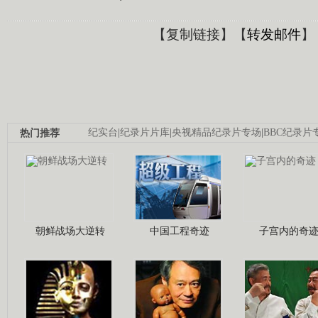
【
复制链接
】【
转发邮件
】
热门推荐
纪实台
|
纪录片片库
|
央视精品纪录片专场
|
BBC纪录片
朝鲜战场大逆转
中国工程奇迹
子宫内的奇