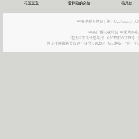
花园宝宝
爱探险的朵拉
燕尾侠
中央电视台网站
|
关于CCTV.com
|
人
中央广播电视总台 中国网络电
违法和不良信息举报
京ICP证060535号
网上传播视听节目许可证号 0102004
新出网证（京）字0