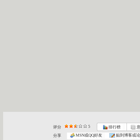
5
评分
排行榜
意
MSN或QQ好友
贴到博客或
分享