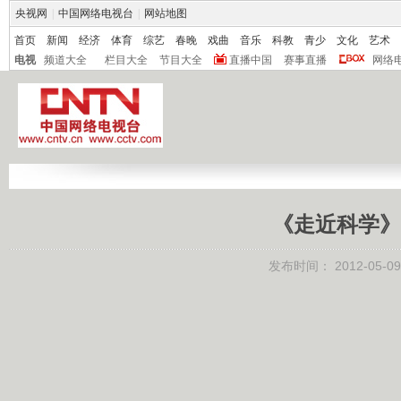
央视网
|
中国网络电视台
|
网站地图
首页
新闻
经济
体育
综艺
春晚
戏曲
音乐
科教
青少
文化
艺术
电视
频道大全
栏目大全
节目大全
直播中国
赛事直播
网络
《走近科学》 2
发布时间：
2012-05-09