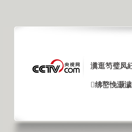
瀵逛笉璧凤
绋嶅悗灏