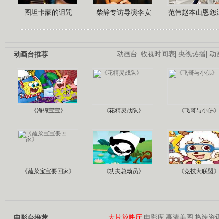
图坦卡蒙的诅咒
柴静专访导演李安
范伟赵本山恩怨
动画台推荐
动画台
|
收视时间表
|
央视热播
|
动
《海绵宝宝》
《花精灵战队》
《飞哥与小佛
《蔬菜宝宝要回家》
《功夫总动员》
《竞技大联盟
电影台推荐
大片放映厅
|
电影库
|
高清美图
|
热辣资