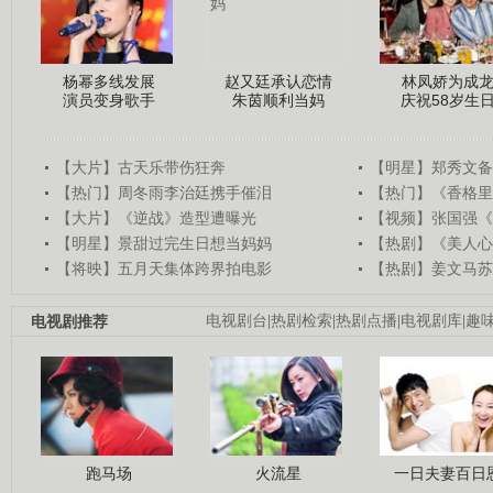
杨幂多线发展
赵又廷承认恋情
林凤娇为成
演员变身歌手
朱茵顺利当妈
庆祝58岁生
【大片】古天乐带伤狂奔
【明星】郑秀文备
【热门】周冬雨李治廷携手催泪
【热门】《香格里
【大片】《逆战》造型遭曝光
【视频】张国强《
【明星】景甜过完生日想当妈妈
【热剧】《美人心
【将映】五月天集体跨界拍电影
【热剧】姜文马苏
电视剧推荐
电视剧台
|
热剧检索
|
热剧点播
|
电视剧库
|
趣
跑马场
火流星
一日夫妻百日