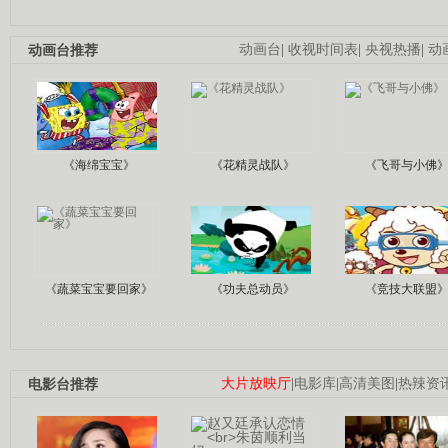
动画台推荐
动画台
|
收视时间表
|
央视热播
|
动
《海绵宝宝》
《花精灵战队》
《飞哥与小佛
《蔬菜宝宝要回家》
《功夫总动员》
《竞技大联盟
电影台推荐
大片放映厅
|
电影库
|
高清美图
|
热辣资