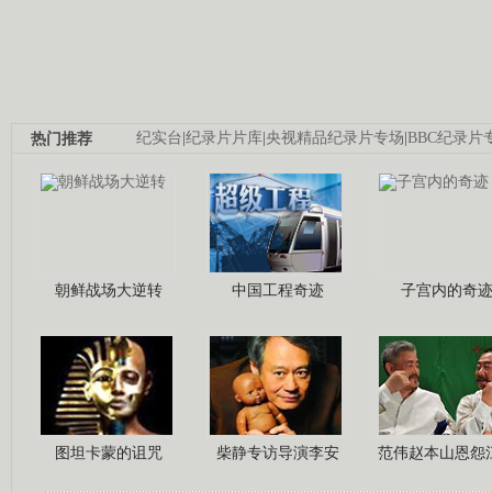
热门推荐
纪实台
|
纪录片片库
|
央视精品纪录片专场
|
BBC纪录片
朝鲜战场大逆转
中国工程奇迹
子宫内的奇
图坦卡蒙的诅咒
柴静专访导演李安
范伟赵本山恩怨