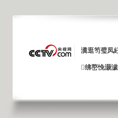
瀵逛笉璧凤
绋嶅悗灏