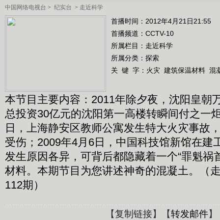
中国网络电视台
>
纪实台
>
走近科学
首播时间：2012年4月21日21:55
首播频道：
CCTV-10
所属栏目：
走近科学
所属分类：探索
关 键 字：
火灾
建筑保温材料
混
本节目主要内容：2011年除夕夜，沈阳皇朝
总投资30亿元的沈阳第一高楼转瞬间付之一炬；2
日，上海静安区教师公寓发生特大火灾事故，5
受伤；2009年4月6日，中国科技馆新馆在
发生原因各异，可背后都隐藏着一个“罪魁祸
材料。本期节目为您讲述神奇的混凝土。（走近科
112期）
【
复制链接
】【
转发邮件
】