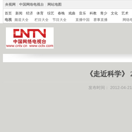
央视网
|
中国网络电视台
|
网站地图
首页
新闻
经济
体育
综艺
春晚
戏曲
音乐
科教
青少
文化
艺术
电视
频道大全
栏目大全
节目大全
直播中国
赛事直播
网络
《走近科学》 2
发布时间：
2012-04-21