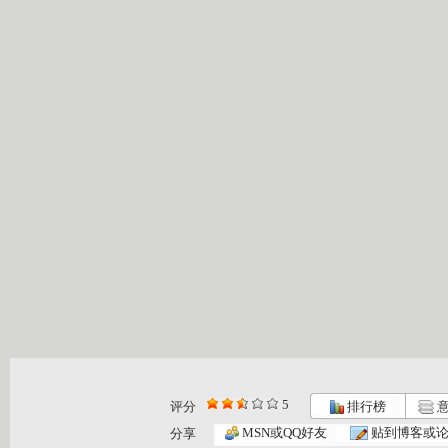
5
评分
排行榜
意
MSN或QQ好友
贴到博客或
分享