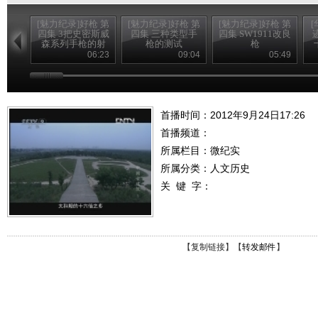
[魅力纪录]好枪 第
[魅力纪录]好枪 第
[魅力纪录]好枪 第
四集 3把史密斯威
四集 三种类型手
四集 SW1911改良
森系列手枪的射
枪的测试
枪
击测试
06:23
09:04
05:49
首播时间：2012年9月24日17:26
首播频道：
所属栏目：
微纪实
所属分类：人文历史
关 键 字：
【
复制链接
】【
转发邮件
】