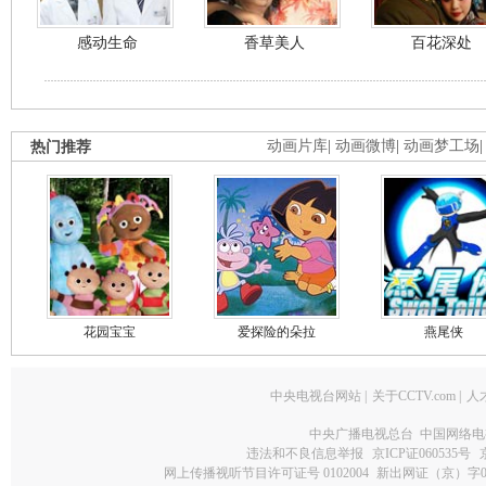
感动生命
香草美人
百花深处
热门推荐
动画片库
|
动画微博
|
动画梦工场
花园宝宝
爱探险的朵拉
燕尾侠
中央电视台网站
|
关于CCTV.com
|
人
中央广播电视总台 中国网络电
违法和不良信息举报
京ICP证060535号
网上传播视听节目许可证号 0102004
新出网证（京）字0