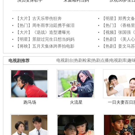
演员变身歌手
朱茵顺利当妈
庆祝58岁生
【大片】古天乐带伤狂奔
【明星】郑秀文备
【热门】周冬雨李治廷携手催泪
【热门】《香格里
【大片】《逆战》造型遭曝光
【视频】张国强《
【明星】景甜过完生日想当妈妈
【热剧】《美人心
【将映】五月天集体跨界拍电影
【热剧】姜文马苏
电视剧推荐
电视剧台
|
热剧检索
|
热剧点播
|
电视剧库
|
趣
跑马场
火流星
一日夫妻百日