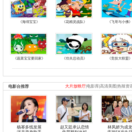
《海绵宝宝》
《花精灵战队》
《飞哥与小佛
《蔬菜宝宝要回家》
《功夫总动员》
《竞技大联盟
电影台推荐
大片放映厅
|
电影库
|
高清美图
|
热辣资
杨幂多线发展
赵又廷承认恋情
林凤娇为成