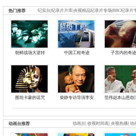
热门推荐
纪实台
|
纪录片片库
|
央视精品纪录片专场
|
BBC纪录片
朝鲜战场大逆转
中国工程奇迹
子宫内的奇
图坦卡蒙的诅咒
柴静专访导演李安
范伟赵本山恩怨
动画台推荐
动画台
|
收视时间表
|
央视热播
|
动