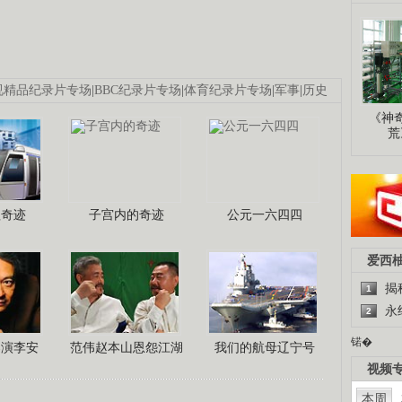
视精品纪录片专场
|
BBC纪录片专场
|
体育纪录片专场
|
军事
|
历史
《神
荒
程奇迹
子宫内的奇迹
公元一六四四
爱西
揭
1
永
2
锘�
导演李安
范伟赵本山恩怨江湖
我们的航母辽宁号
视频
本周