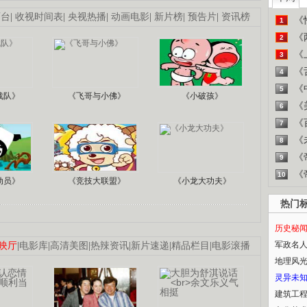
画台
|
收视时间表
|
央视热播
|
动画电影
|
新片榜
|
预告片
|
资讯榜
《
1
《
2
《
3
《
4
《
5
战队》
《飞哥与小佛》
《小破孩》
《
6
《
7
《
8
《
9
《
10
动员》
《竞技大联盟》
《小龙大功夫》
热门
历史秘
军政名
映厅
|
电影库
|
高清美图
|
热辣资讯
|
新片速递
|
精品栏目
|
电影滚播
地理风
灵异未
建筑工