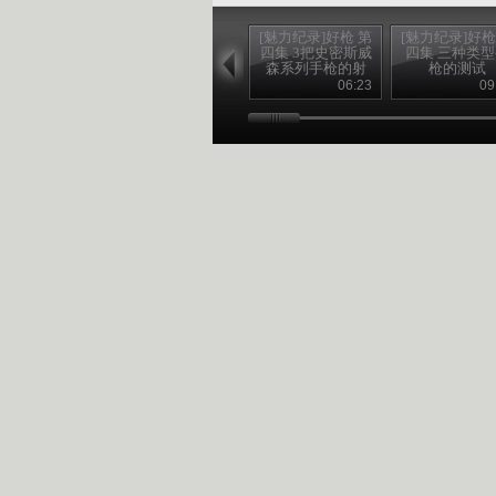
[魅力纪录]好枪 第
[魅力纪录]好枪
四集 3把史密斯威
四集 三种类
森系列手枪的射
枪的测试
击测试
06:23
09