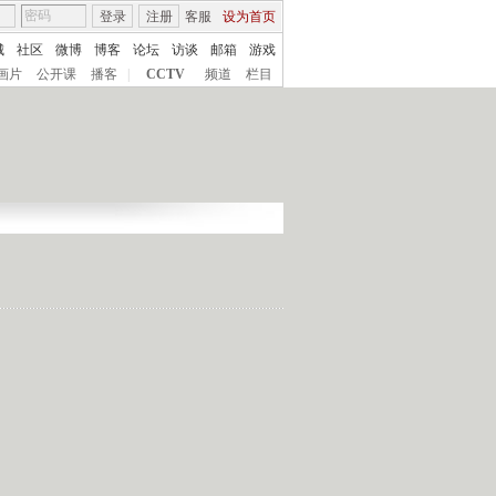
登录
注册
客服
设为首页
城
社区
微博
博客
论坛
访谈
邮箱
游戏
画片
公开课
播客
|
CCTV
频道
栏目