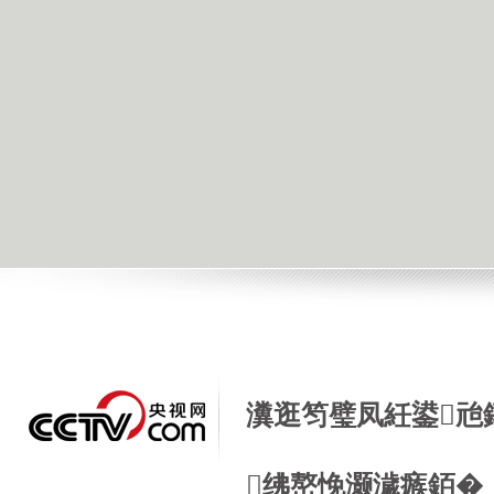
瀵逛笉璧凤紝鍙兘
绋嶅悗灏濊瘯銆�