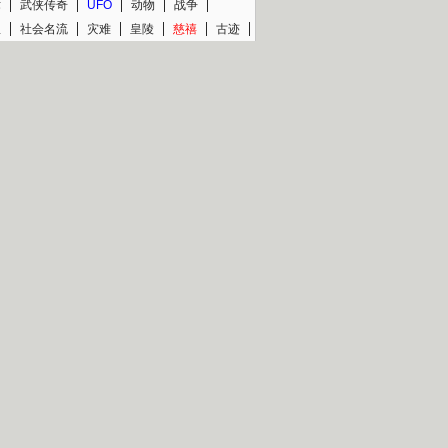
术
武侠传奇
UFO
动物
战争
星
社会名流
灾难
皇陵
慈禧
古迹
文物
西藏
青少
大清
片热映专场
更多
BC纪录片专场
央视精品纪录片