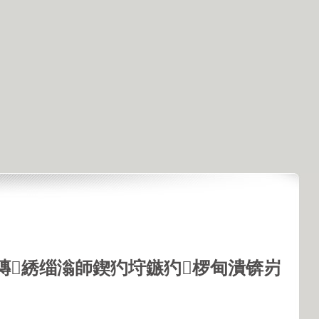
鏄綉缁滃師鍥犳垨鏃犳椤甸潰锛岃