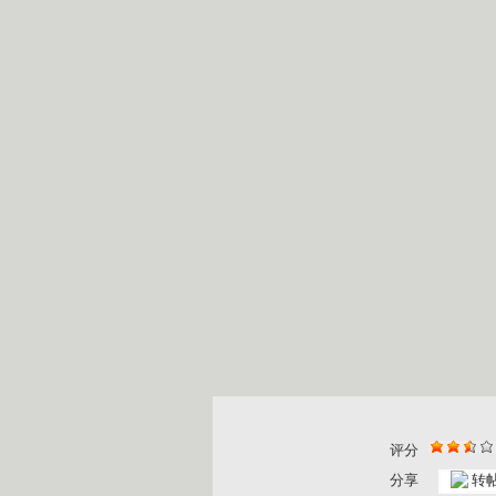
评分
分享
转