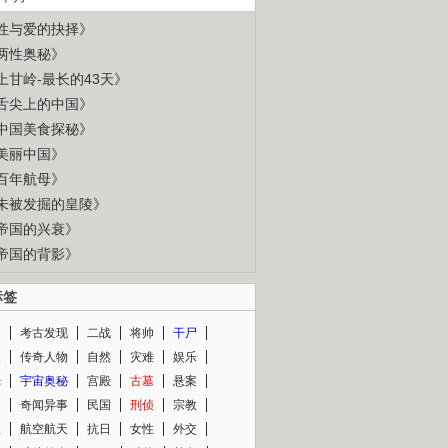
性与爱的抉择》
两性奥秘》
上甘岭-最长的43天》
舌尖上的中国》
中国美食探秘》
美丽中国》
百年航母》
未被发掘的皇陵》
帝国的兴衰》
帝国的背影》
标签
闻
考古发现
二战
将帅
干尸
人
传奇人物
自然
灾难
娱乐
光
宇宙奥秘
宫殿
古墓
悬案
知
奇闻异事
民国
刑侦
宗教
程
航空航天
抗日
女性
外交