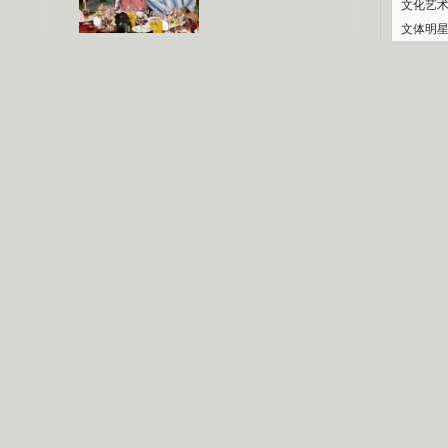
文化艺
文体明
认恋情
林凤娇为成龙
大胆为舒淇说话
庆典
利当妈
庆祝58岁生日
余文乐义气相挺
纪录
【明星】郑秀文备嫁衣等求婚
【热门】《香格里拉》全集在线看
【视频】张国强《王海涛今年41》
【热剧】《美人心计》在线观看
【热剧】姜文马苏《女人如花》全集
B
剧检索
|
热剧点播
|
电视剧库
|
趣味策划
|
CCTV-8官网
|
影视同期声
锘�
星
一日夫妻百日恩
雪狼谷