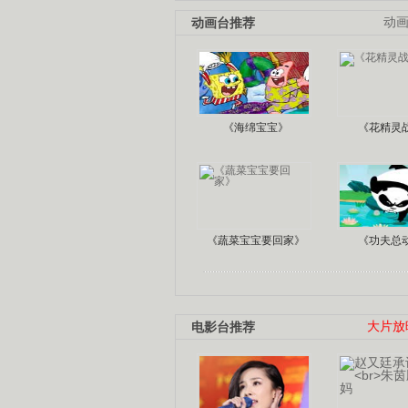
动画台推荐
动
《海绵宝宝》
《花精灵
《蔬菜宝宝要回家》
《功夫总
电影台推荐
大片放