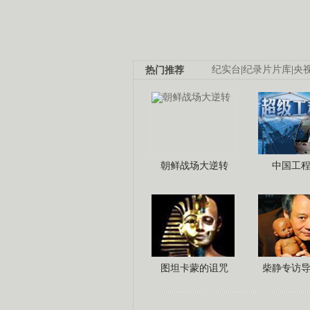
热门推荐
纪实台
|
纪录片片库
|
央
朝鲜战场大逆转
中国工
图坦卡蒙的诅咒
柴静专访