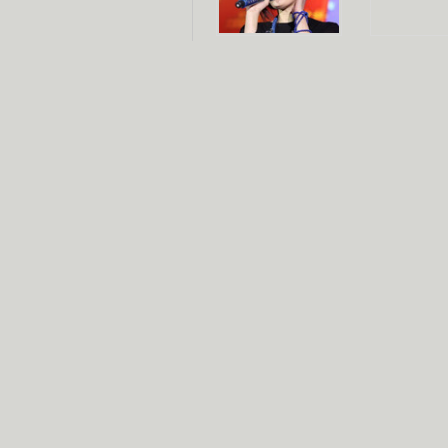
杨幂多线发展
赵又廷承
演员变身歌手
朱茵顺
【大片】古天乐带伤狂奔
【热门】周冬雨李治廷携手催泪
【大片】《逆战》造型遭曝光
【明星】景甜过完生日想当妈妈
【将映】五月天集体跨界拍电影
电视剧推荐
电视剧台
|
热
跑马场
火流