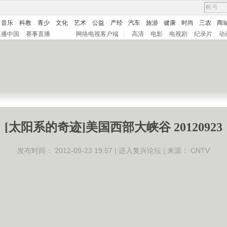
音乐
科教
青少
文化
艺术
公益
产经
汽车
旅游
健康
时尚
三农
商
直播中国
赛事直播
网络电视客户端
|
高清
电影
电视剧
纪录片
动
[太阳系的奇迹]美国西部大峡谷 20120923
发布时间：
2012-09-23 19:57 |
进入复兴论坛
| 来源：
CNTV