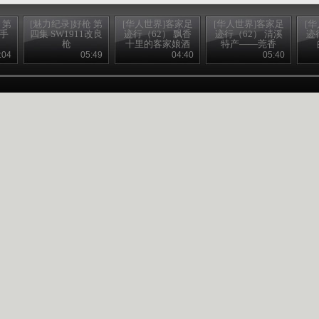
 第
[魅力纪录]好枪 第
[华人世界]客家足
[华人世界]客家足
[
型手
四集 SW1911改良
迹行（62） 飘香
迹行（62） 清溪
迹
枪
十里的客家娘酒
特产——莞香
20130625
20130625
:04
05:49
04:40
05:40