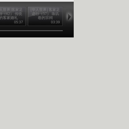
华人世界]客家足
[华人世界] 客家足
[华人世界] 客家足
[华人世界]客
行（62） 传统
迹行（57） 珠玑
迹行（57） 珠玑
迹行（57） 
的客家婚礼
巷的宗祠
巷的民俗表演
饭店 2013061
20130625
20130618
20130618
05:37
03:39
04:40
05