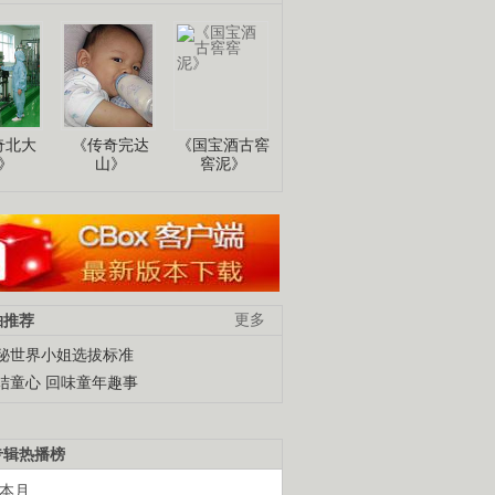
奇北大
《传奇完达
《国宝酒古窖
》
山》
窖泥》
柚推荐
更多
秘世界小姐选拔标准
结童心 回味童年趣事
专辑热播榜
本月