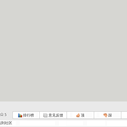
5
排行榜
意见反馈
顶
踩
帖到社区