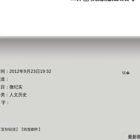
间：2012年9月23日19:32
锘�
频道：
栏目：
微纪实
分类：人文历史
 字：
【
复制链接
】【
转发邮件
】
最新