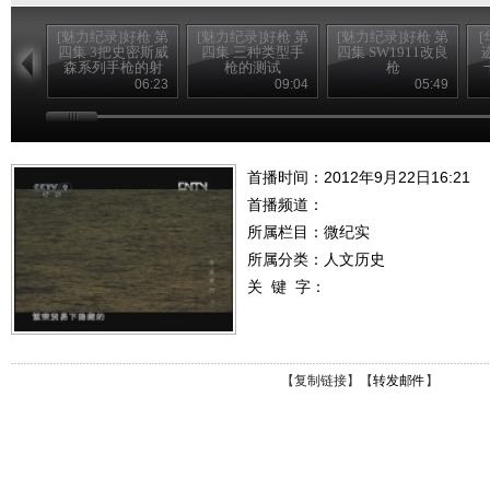
[魅力纪录]好枪 第
[魅力纪录]好枪 第
[魅力纪录]好枪 第
四集 3把史密斯威
四集 三种类型手
四集 SW1911改良
森系列手枪的射
枪的测试
枪
击测试
06:23
09:04
05:49
首播时间：2012年9月22日16:21
首播频道：
所属栏目：
微纪实
所属分类：人文历史
关 键 字：
【
复制链接
】【
转发邮件
】