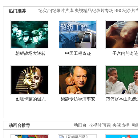
热门推荐
纪实台
|
纪录片片库
|
央视精品纪录片专场
|
BBC纪录片
朝鲜战场大逆转
中国工程奇迹
子宫内的奇
图坦卡蒙的诅咒
柴静专访导演李安
范伟赵本山恩怨
动画台推荐
动画台
|
收视时间表
|
央视热播
|
动