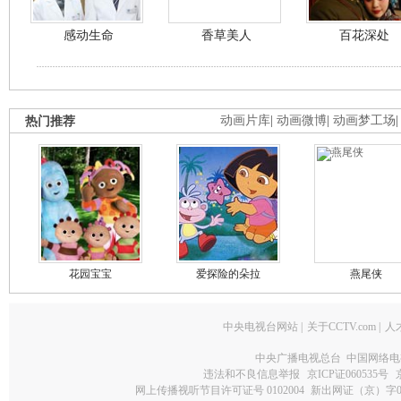
感动生命
香草美人
百花深处
热门推荐
动画片库
|
动画微博
|
动画梦工场
花园宝宝
爱探险的朵拉
燕尾侠
中央电视台网站
|
关于CCTV.com
|
人
中央广播电视总台 中国网络电
违法和不良信息举报
京ICP证060535号
网上传播视听节目许可证号 0102004
新出网证（京）字0