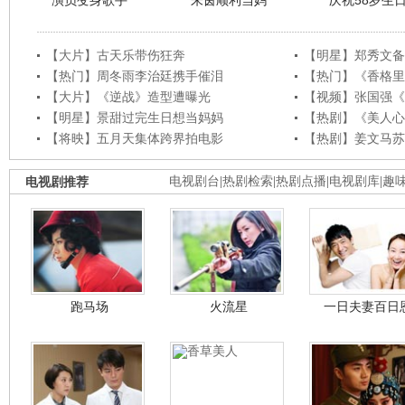
演员变身歌手
朱茵顺利当妈
庆祝58岁生
【大片】古天乐带伤狂奔
【明星】郑秀文备
【热门】周冬雨李治廷携手催泪
【热门】《香格里
【大片】《逆战》造型遭曝光
【视频】张国强《
【明星】景甜过完生日想当妈妈
【热剧】《美人心
【将映】五月天集体跨界拍电影
【热剧】姜文马苏
电视剧推荐
电视剧台
|
热剧检索
|
热剧点播
|
电视剧库
|
趣
跑马场
火流星
一日夫妻百日