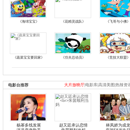
《海绵宝宝》
《花精灵战队》
《飞哥与小佛
《蔬菜宝宝要回家》
《功夫总动员》
《竞技大联盟
电影台推荐
大片放映厅
|
电影库
|
高清美图
|
热辣资
杨幂多线发展
赵又廷承认恋情
林凤娇为成