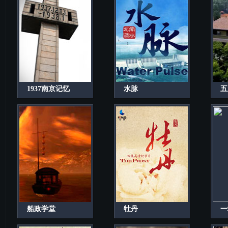
1937南京记忆
水脉
五
船政学堂
牡丹
一