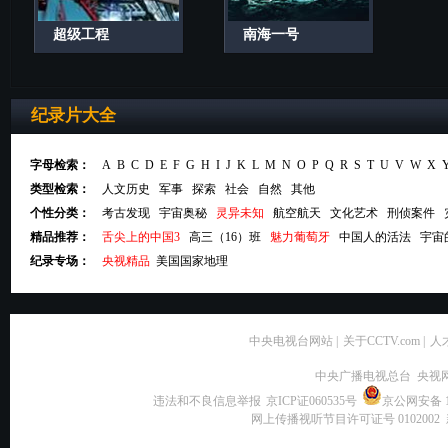
超级工程
南海一号
纪录片大全
字母检索：
A
B
C
D
E
F
G
H
I
J
K
L
M
N
O
P
Q
R
S
T
U
V
W
X
类型检索：
人文历史
军事
探索
社会
自然
其他
个性分类：
考古发现
宇宙奥秘
灵异未知
航空航天
文化艺术
刑侦案件
精品推荐：
舌尖上的中国3
高三（16）班
魅力葡萄牙
中国人的活法
宇宙
纪录专场：
央视精品
美国国家地理
中央电视台网站
|
关于CCTV.com
|
人
中央广播电视总台 央视
违法和不良信息举报
京ICP证060535号
京公网安备 11
网上传播视听节目许可证号 0102002