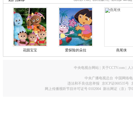
花园宝宝
爱探险的朵拉
燕尾侠
中央电视台网站
|
关于CCTV.com
|
人
中央广播电视总台 中国网络电
违法和不良信息举报
京ICP证060535号
网上传播视听节目许可证号 0102004
新出网证（京）字0