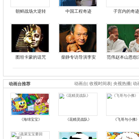
朝鲜战场大逆转
中国工程奇迹
子宫内的奇
图坦卡蒙的诅咒
柴静专访导演李安
范伟赵本山恩怨
动画台推荐
动画台
|
收视时间表
|
央视热播
|
动
《海绵宝宝》
《花精灵战队》
《飞哥与小佛