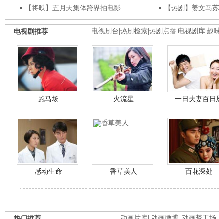
【将映】五月天集体跨界拍电影
【热剧】姜文马苏
电视剧推荐
电视剧台
|
热剧检索
|
热剧点播
|
电视剧库
|
趣
跑马场
火流星
一日夫妻百日
感动生命
香草美人
百花深处
热门推荐
动画片库
|
动画微博
|
动画梦工场