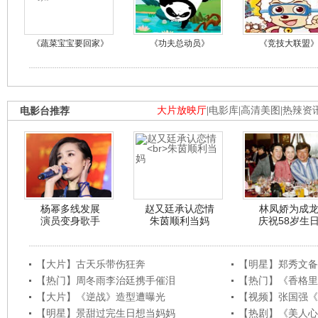
《蔬菜宝宝要回家》
《功夫总动员》
《竞技大联盟
电影台推荐
大片放映厅
|
电影库
|
高清美图
|
热辣资
杨幂多线发展
赵又廷承认恋情
林凤娇为成
演员变身歌手
朱茵顺利当妈
庆祝58岁生
【大片】古天乐带伤狂奔
【明星】郑秀文备
【热门】周冬雨李治廷携手催泪
【热门】《香格里
【大片】《逆战》造型遭曝光
【视频】张国强《
【明星】景甜过完生日想当妈妈
【热剧】《美人心