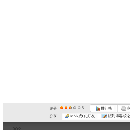
5
评分
排行榜
意
MSN或QQ好友
贴到博客或
分享
302