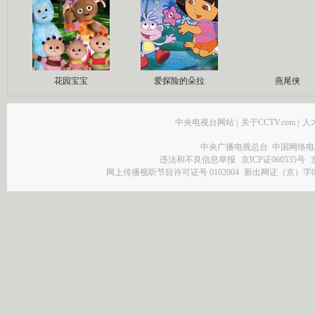
花园宝宝
爱探险的朵拉
燕尾侠
中央电视台网站
|
关于CCTV.com
|
人
中央广播电视总台 中国网络电
违法和不良信息举报
京ICP证060535号
网上传播视听节目许可证号 0102004
新出网证（京）字0