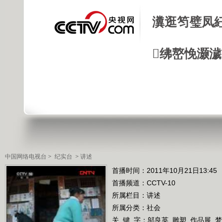
瀵逛笉璧凤
绋嶅悗灏
中国网络电视台
>
纪实台
>
讲述
首播时间：2011年10月21日13:45
首播频道：
CCTV-10
所属栏目：
讲述
所属分类：社会
关 键 字：
邬良英
雕塑
作品展
梦