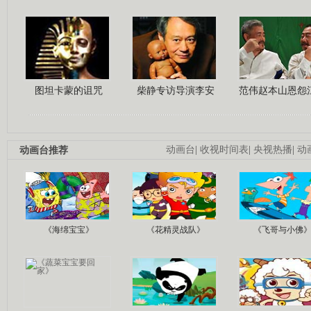
图坦卡蒙的诅咒
柴静专访导演李安
范伟赵本山恩怨
动画台推荐
动画台
|
收视时间表
|
央视热播
|
动
《海绵宝宝》
《花精灵战队》
《飞哥与小佛