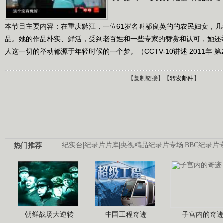
本节目主要内容：在重庆黔江，一位61岁名叫邬良英的的农民妇女，
品。她的作品朴实、鲜活，受到老百姓和一些专家的赞赏和认可，她还
人这一切的举动都源于年轻时候的一个梦。（CCTV-10讲述 2011年 第
【
复制链接
】【
转发邮件
】
热门推荐
纪实台
|
纪录片片库
|
央视精品纪录片专场
|
BBC纪录片
朝鲜战场大逆转
中国工程奇迹
子宫内的奇