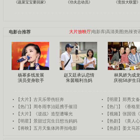
《蔬菜宝宝要回家》
《功夫总动员》
《竞技大联盟
电影台推荐
大片放映厅
|
电影库
|
高清美图
|
热辣资
杨幂多线发展
赵又廷承认恋情
林凤娇为成
演员变身歌手
朱茵顺利当妈
庆祝58岁生
【大片】古天乐带伤狂奔
【明星】郑秀文备
【热门】周冬雨李治廷携手催泪
【热门】《香格里
【大片】《逆战》造型遭曝光
【视频】张国强《
【明星】景甜过完生日想当妈妈
【热剧】《美人心
【将映】五月天集体跨界拍电影
【热剧】姜文马苏