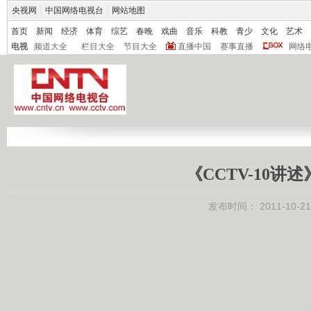
央视网
|
中国网络电视台
|
网站地图
首页
新闻
经济
体育
综艺
春晚
戏曲
音乐
科教
青少
文化
艺术
电视
频道大全
栏目大全
节目大全
直播中国
赛事直播
网络
《CCTV-10讲述
发布时间：
2011-10-21