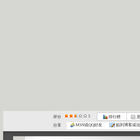
5
评分
排行榜
意
MSN或QQ好友
贴到博客或
分享