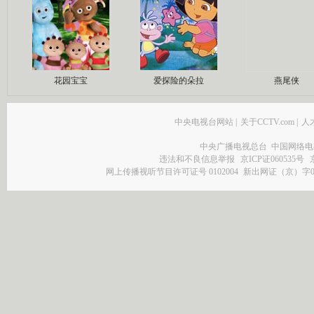
花园宝宝
爱探险的朵拉
燕尾侠
中央电视台网站
|
关于CCTV.com
|
人
中央广播电视总台 中国网络电
违法和不良信息举报
京ICP证060535号
网上传播视听节目许可证号 0102004
新出网证（京）字0