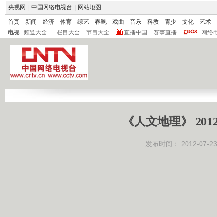
央视网
|
中国网络电视台
|
网站地图
首页
新闻
经济
体育
综艺
春晚
戏曲
音乐
科教
青少
文化
艺术
电视
频道大全
栏目大全
节目大全
直播中国
赛事直播
网络
《人文地理》 2012
发布时间：
2012-07-23