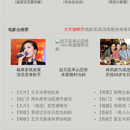
《蔬菜宝宝要回家》
《功夫总动员》
《竞技大联盟
电影台推荐
大片放映厅
|
电影库
|
高清美图
|
热辣资
杨幂多线发展
赵又廷承认恋情
林凤娇为成
演员变身歌手
朱茵顺利当妈
庆祝58岁生
【大片】古天乐带伤狂奔
【明星】郑秀文备
【热门】周冬雨李治廷携手催泪
【热门】《香格里
【大片】《逆战》造型遭曝光
【视频】张国强《
【明星】景甜过完生日想当妈妈
【热剧】《美人心
【将映】五月天集体跨界拍电影
【热剧】姜文马苏