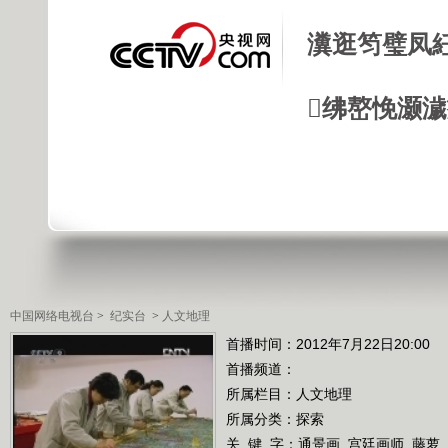
瀵逛笉璧凤
绋嶅悗灏
中国网络电视台
>
纪实台
>
人文地理
首播时间：2012年7月22日20:00
首播频道：
所属栏目：
人文地理
所属分类：探索
关 键 字：
通景画
宫廷画师
藤萝