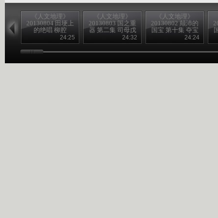
《人文地理》
《人文地理》
《人文地理》
20130804 田埂上
20130803 国之重
20130802 颠沛的
2
的绝唱 柳腔
器 第二集 司母戊
国宝 第十集 夺宝
大方鼎（下）
暗战 下
24:25
24:32
24:24