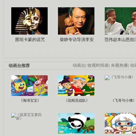
图坦卡蒙的诅咒
柴静专访导演李安
范伟赵本山恩怨
动画台推荐
动画台
|
收视时间表
|
央视热播
|
动
《海绵宝宝》
《花精灵战队》
《飞哥与小佛