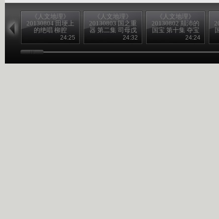
《人文地理》
《人文地理》
《人文地理》
20130804 田埂上
20130803 国之重
20130802 颠沛的
2
的绝唱 柳腔
器 第二集 司母戊
国宝 第十集 夺宝
大方鼎（下）
暗战 下
24:25
24:32
24:24