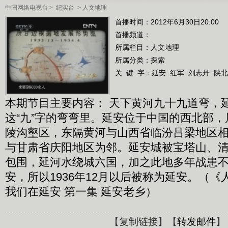
中国网络电视台
>
纪实台
>
人文地理
首播时间：2012年6月30日20:00
首播频道：
所属栏目：
人文地理
所属分类：探索
关 键 字：
延安
红军
刘志丹
陕北
本期节目主要内容： 天下黄河九十九道弯，
这“九”字的弯弯里。延安位于中国的西北部
陵沟壑区，东隔黄河与山西省临汾吕梁地区
与甘肃省庆阳地区为邻。延安城被宝塔山、
包围，延河水绕城六国，加之此地多年战患
安，所以1936年12月以后被称为延安。（《人文
我们在延安 第一集 延安老乡）
【
复制链接
】【
转发邮件
】