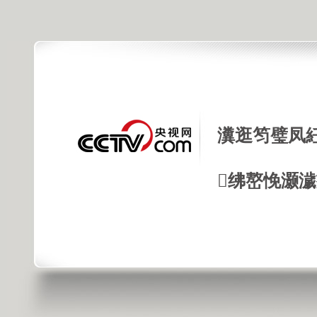
瀵逛笉璧凤
绋嶅悗灏