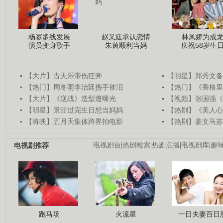
杨幂多线发展
赵又廷承认恋情
林凤娇为成
演员变身歌手
朱茵顺利当妈
庆祝58岁生
【大片】古天乐带伤狂奔
【明星】郑秀文备
【热门】周冬雨李治廷携手催泪
【热门】《香格里
【大片】《逆战》造型遭曝光
【视频】张国强《
【明星】景甜过完生日想当妈妈
【热剧】《美人心
【将映】五月天集体跨界拍电影
【热剧】姜文马苏
电视剧推荐
电视剧台
|
热剧检索
|
热剧点播
|
电视剧库
|
趣
跑马场
火流星
一日夫妻百日