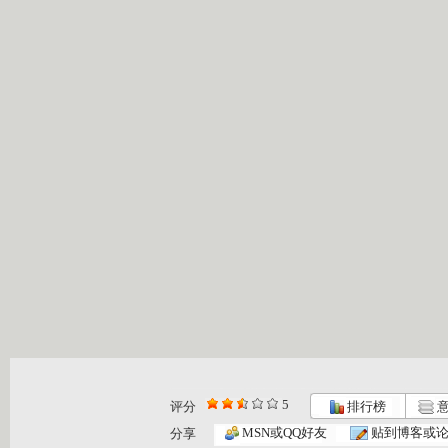
5
评分
排行榜
意
MSN或QQ好友
贴到博客或
分享