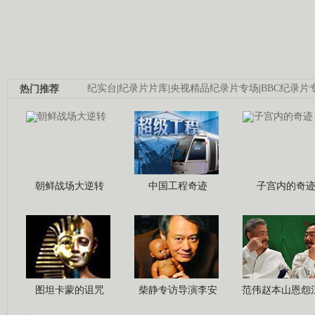
热门推荐
纪实台
|
纪录片片库
|
央视精品纪录片专场
|
BBC纪录片
朝鲜战场大逆转
中国工程奇迹
子宫内的奇
图坦卡蒙的诅咒
柴静专访导演李安
范伟赵本山恩怨