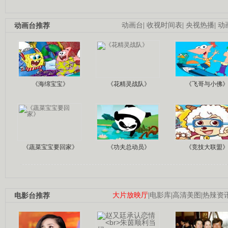
动画台推荐
动画台
|
收视时间表
|
央视热播
|
动
《海绵宝宝》
《花精灵战队》
《飞哥与小佛
《蔬菜宝宝要回家》
《功夫总动员》
《竞技大联盟
电影台推荐
大片放映厅
|
电影库
|
高清美图
|
热辣资