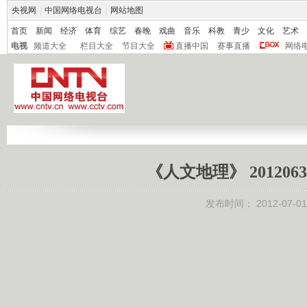
央视网
|
中国网络电视台
|
网站地图
首页
新闻
经济
体育
综艺
春晚
戏曲
音乐
科教
青少
文化
艺术
电视
频道大全
栏目大全
节目大全
直播中国
赛事直播
网络
《人文地理》 20120
发布时间：
2012-07-01