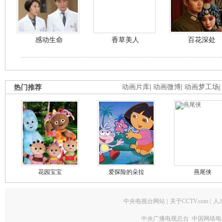
感动生命
香草美人
百花深处
热门推荐
动画片库
|
动画微博
|
动画梦工场
花园宝宝
爱探险的朵拉
燕尾侠
中央电视台网站
|
关于CCTV.com
|
人
中央广播电视总台 中国网络电