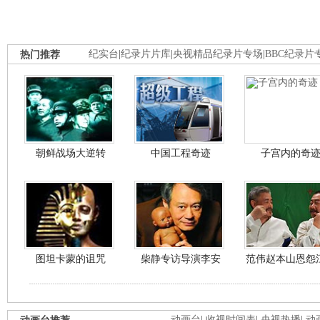
热门推荐
纪实台
|
纪录片片库
|
央视精品纪录片专场
|
BBC纪录片
朝鲜战场大逆转
中国工程奇迹
子宫内的奇
图坦卡蒙的诅咒
柴静专访导演李安
范伟赵本山恩怨
动画台
|
收视时间表
|
央视热播
|
动