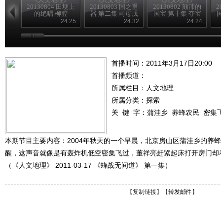
20130804 田埂上
20130803 国之重
20130802 颠沛的
2
的绝唱 柳腔
器 第二集 司母戊
国宝 第十集 夺宝
大方鼎（下）
暗战 下
24:25
24:32
24:24
首播时间：2011年3月17日20:00
首播频道：
所属栏目：
人文地理
所属分类：探索
关 键 字：
蒲洼乡
养蜂农民
密集
本期节目主要内容：2004年秋天的一个早晨，北京房山区蒲洼乡的养
醒，这声音就像是有轰炸机低空密集飞过，董祥亮赶紧起床打开房门却
（《人文地理》 2011-03-17 《蜂战无间道》 第一集）
【
复制链接
】【
转发邮件
】