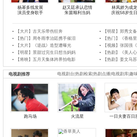
杨幂多线发展
赵又廷承认恋情
林凤娇为成
演员变身歌手
朱茵顺利当妈
庆祝58岁生
【大片】古天乐带伤狂奔
【明星】郑秀文备
【热门】周冬雨李治廷携手催泪
【热门】《香格里
【大片】《逆战》造型遭曝光
【视频】张国强《
【明星】景甜过完生日想当妈妈
【热剧】《美人心
【将映】五月天集体跨界拍电影
【热剧】姜文马苏
电视剧推荐
电视剧台
|
热剧检索
|
热剧点播
|
电视剧库
|
趣
跑马场
火流星
一日夫妻百日