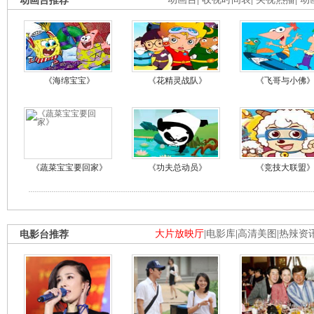
动画台推荐
《海绵宝宝》
《花精灵战队》
《飞哥与小佛
《蔬菜宝宝要回家》
《功夫总动员》
《竞技大联盟
电影台推荐
大片放映厅
|
电影库
|
高清美图
|
热辣资