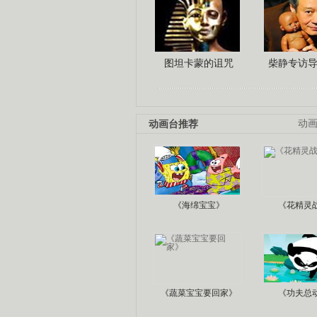
图坦卡蒙的诅咒
柴静专访
动画台推荐
动
《海绵宝宝》
《花精灵
《蔬菜宝宝要回家》
《功夫总