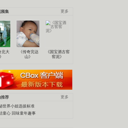
视频集
更多
奇北大
《传奇完达
《国宝酒古窖
》
山》
窖泥》
柚推荐
更多
秘世界小姐选拔标准
结童心 回味童年趣事