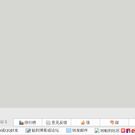
5
排行榜
意见反馈
顶
踩
N或QQ好友
贴到博客或论坛
转发邮件
转帖到社区