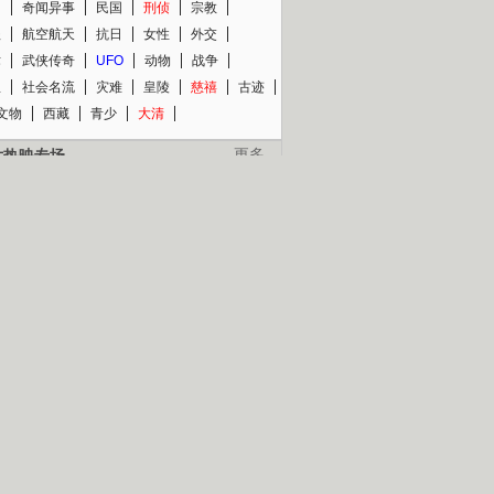
知
奇闻异事
民国
刑侦
宗教
程
航空航天
抗日
女性
外交
术
武侠传奇
UFO
动物
战争
星
社会名流
灾难
皇陵
慈禧
古迹
文物
西藏
青少
大清
片热映专场
更多
BC纪录片专场
央视精品纪录片