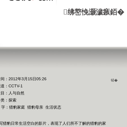
绋嶅悗灏濊瘯銆�
间：2012年3月15日05:26
锘�
频道：
CCTV-1
栏目：
人与自然
分类：探索
 字：
猎豹家庭
猎豹母亲
生活状态
写猎豹日常生活空白的影片，表现了人们所不了解的猎豹的家