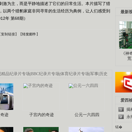
刺激为主，而是平静地描述了它们的日常生活。本片描写了猎
，以两个猎豹家庭非同寻常的生活经历为典例，让人们感受到
最新
2年 第68期）
【
复制链接
】【
转发邮件
】
《神
荒
视精品纪录片专场
|
BBC纪录片专场
|
体育纪录片专场
|
军事
|
历史
爱西
揭
1
程奇迹
子宫内的奇迹
公元一六四四
永
2
锘�