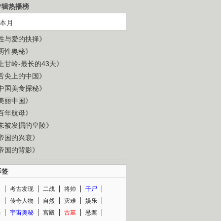
专辑热播榜
本月
性与爱的抉择》
两性奥秘》
上甘岭-最长的43天》
舌尖上的中国》
中国美食探秘》
美丽中国》
百年航母》
未被发掘的皇陵》
帝国的兴衰》
帝国的背影》
标签
闻
考古发现
二战
将帅
干尸
人
传奇人物
自然
灾难
娱乐
光
宇宙奥秘
宫殿
古墓
悬案