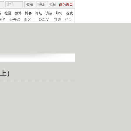
登录
注册
客服
设为首页
城
社区
微博
博客
论坛
访谈
邮箱
游戏
画片
公开课
播客
|
CCTV
频道
栏目
（上）