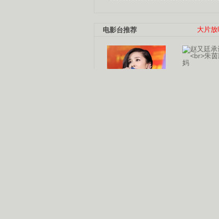
电影台推荐
大片放
杨幂多线发展
赵又廷承
演员变身歌手
朱茵顺
【大片】古天乐带伤狂奔
【热门】周冬雨李治廷携手催泪
【大片】《逆战》造型遭曝光
【明星】景甜过完生日想当妈妈
【将映】五月天集体跨界拍电影
电视剧推荐
电视剧台
|
热