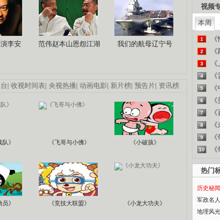
视频
本周
《
1
导演李安
范伟赵本山恩怨江湖
我们的航母辽宁号
《
2
《
3
《
4
画台
|
收视时间表
|
央视热播
|
动画电影
|
新片榜
|
预告片
|
资讯榜
《
5
《
6
《
7
《
8
《
9
战队》
《飞哥与小佛》
《小破孩》
《
10
热门
历史秘
军政名
动员》
《竞技大联盟》
《小龙大功夫》
地理风