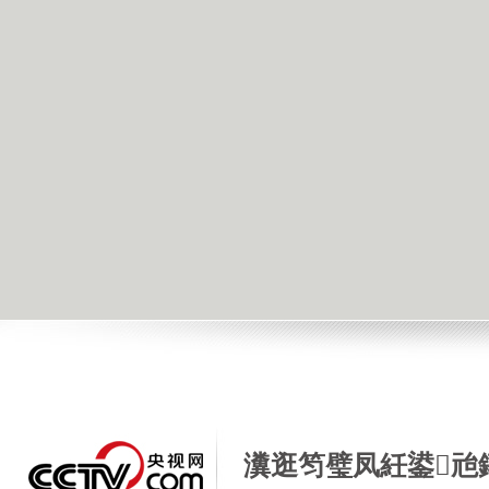
瀵逛笉璧凤紝鍙兘