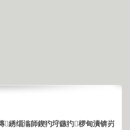
鏄綉缁滃師鍥犳垨鏃犳椤甸潰锛岃