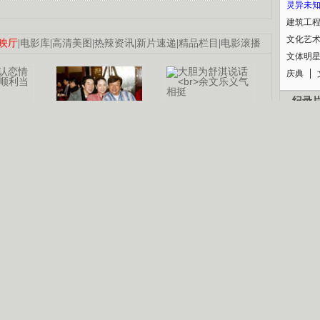
灵异未
建筑工
文化艺
映厅
|
电影库
|
高清美图
|
热辣资讯
|
新片速递
|
精品栏目
|
电影滚播
文体明
庆典
纪录
认恋情
林凤娇为成龙
大胆为舒淇说话
利当妈
庆祝58岁生日
余文乐义气相挺
【明星】郑秀文备嫁衣等求婚
【热门】《香格里拉》全集在线看
B
【视频】张国强《王海涛今年41》
【热剧】《美人心计》在线观看
锘�
【热剧】姜文马苏《女人如花》全集
剧检索
|
热剧点播
|
电视剧库
|
趣味策划
|
CCTV-8官网
|
影视同期声