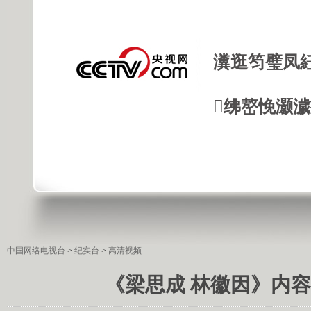
瀵逛笉璧凤
绋嶅悗灏
中国网络电视台
>
纪实台
>
高清视频
《梁思成 林徽因》内