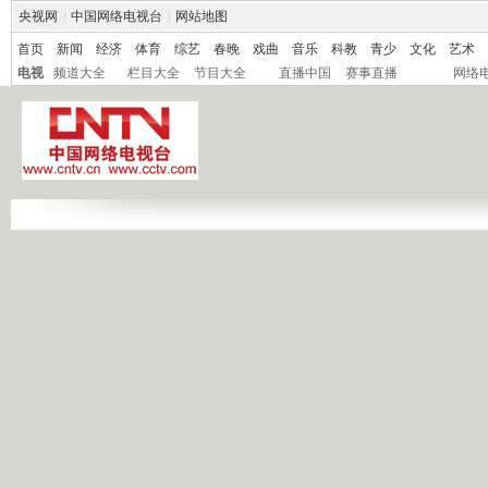
央视网
|
中国网络电视台
|
网站地图
首页
新闻
经济
体育
综艺
春晚
戏曲
音乐
科教
青少
文化
艺术
电视
频道大全
栏目大全
节目大全
直播中国
赛事直播
网络