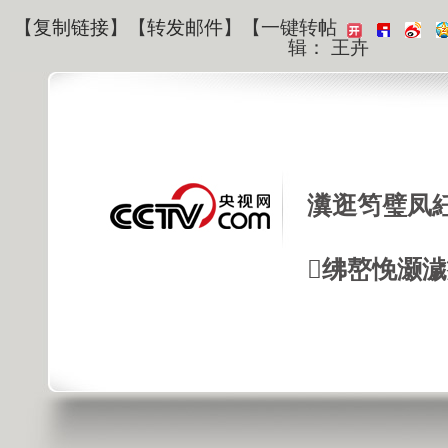
【
复制链接
】【
转发邮件
】
【一键转帖
辑： 王卉
瀵逛笉璧凤
绋嶅悗灏