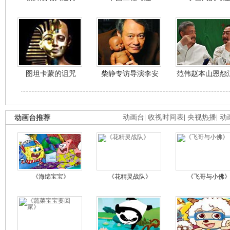
图坦卡蒙的诅咒
柴静专访导演李安
范伟赵本山恩怨
动画台推荐
动画台
|
收视时间表
|
央视热播
|
动
《海绵宝宝》
《花精灵战队》
《飞哥与小佛