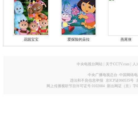
花园宝宝
爱探险的朵拉
燕尾侠
中央电视台网站
|
关于CCTV.com
|
人
中央广播电视总台 中国网络电
违法和不良信息举报
京ICP证060535号
网上传播视听节目许可证号 0102004
新出网证（京）字0