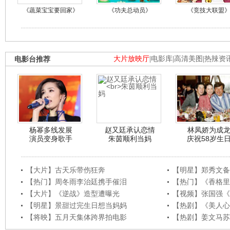
《蔬菜宝宝要回家》
《功夫总动员》
《竞技大联盟
电影台推荐
大片放映厅
|
电影库
|
高清美图
|
热辣资
杨幂多线发展
赵又廷承认恋情
林凤娇为成
演员变身歌手
朱茵顺利当妈
庆祝58岁生
【大片】古天乐带伤狂奔
【明星】郑秀文备
【热门】周冬雨李治廷携手催泪
【热门】《香格里
【大片】《逆战》造型遭曝光
【视频】张国强《
【明星】景甜过完生日想当妈妈
【热剧】《美人心
【将映】五月天集体跨界拍电影
【热剧】姜文马苏