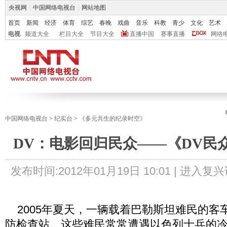
央视网
|
中国网络电视台
|
网站地图
首页
新闻
经济
体育
综艺
春晚
戏曲
音乐
科教
青少
文化
艺术
电视
频道大全
栏目大全
节目大全
直播中国
赛事直播
网络
中国网络电视台
>
纪实台
>
《多元共生的纪录时空》
DV：电影回归民众——《DV民
发布时间:
2012年01月19日 10:01 |
进入复兴
2005年夏天，一辆载着巴勒斯坦难民的客
防检查站。这些难民常常遭遇以色列士兵的