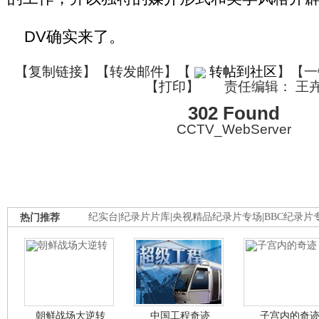
DV确实来了。
【
复制链接
】【
转发邮件
】
【
转帖到社区
】【一
【
打印
】
责任编辑： 王
302 Found
CCTV_WebServer
热门推荐
纪实台
|
纪录片片库
|
央视精品纪录片专场
|
BBC纪录片
朝鲜战场大逆转
中国工程奇迹
子宫内的奇