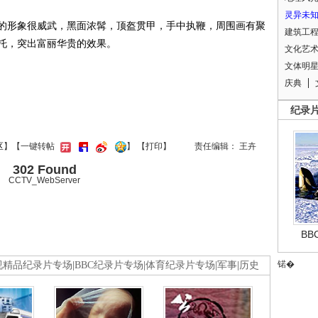
灵异未
形象很威武，黑面浓髯，顶盔贯甲，手中执鞭，周围画有聚
建筑工
衬托，突出富丽华贵的效果。
文化艺
文体明
庆典
纪录
区
】【一键转帖
】
【
打印
】
责任编辑： 王卉
302 Found
CCTV_WebServer
B
锘�
视精品纪录片专场
|
BBC纪录片专场
|
体育纪录片专场
|
军事
|
历史