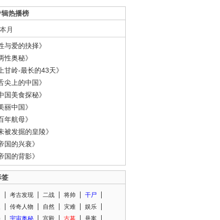
专辑热播榜
本月
性与爱的抉择》
两性奥秘》
上甘岭-最长的43天》
舌尖上的中国》
中国美食探秘》
美丽中国》
百年航母》
未被发掘的皇陵》
帝国的兴衰》
帝国的背影》
标签
闻
考古发现
二战
将帅
干尸
人
传奇人物
自然
灾难
娱乐
光
宇宙奥秘
宫殿
古墓
悬案