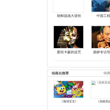
朝鲜战场大逆转
中国工
图坦卡蒙的诅咒
柴静专访
动画台推荐
动
《海绵宝宝》
《花精灵