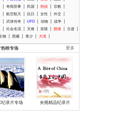
知
奇闻异事
民国
刑侦
宗教
程
航空航天
抗日
女性
外交
术
武侠传奇
UFO
动物
战争
星
社会名流
灾难
皇陵
慈禧
古迹
文物
西藏
青少
大清
片热映专场
更多
BC纪录片专场
央视精品纪录片