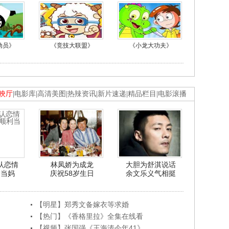
动员》
《竞技大联盟》
《小龙大功夫》
映厅
|
电影库
|
高清美图
|
热辣资讯
|
新片速递
|
精品栏目
|
电影滚播
认恋情
林凤娇为成龙
大胆为舒淇说话
利当妈
庆祝58岁生日
余文乐义气相挺
【明星】郑秀文备嫁衣等求婚
【热门】《香格里拉》全集在线看
【视频】张国强《王海涛今年41》