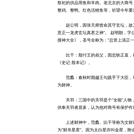
祭祀的供品用鱼和羊肉。老北京的大商号
整鸡、整鸭、红色活鲤鱼等，祈望今年要
赵公明，因张天师曾命其守玄坛，故又
意正一龙虎玄坛真君之神"。 赵明朗，
搜神大全》，圣号全称为："总管上清正一
比干：殷纣王的叔父，因忠耿正直，被
《史记·殷本记》。
范蠡：春秋时期越王勾践手下大臣，帮
为财神。
关羽：三国中的关羽是个"全能"人物，最
供奉关羽者居多，认为他对商号有保护作
上述财神中，范蠡、比干等称为文财神
为"财帛星君"。因为太白星亦叫金星，