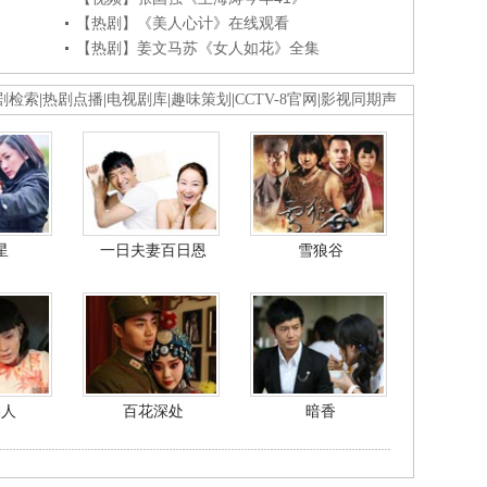
【热剧】《美人心计》在线观看
【热剧】姜文马苏《女人如花》全集
剧检索
|
热剧点播
|
电视剧库
|
趣味策划
|
CCTV-8官网
|
影视同期声
星
一日夫妻百日恩
雪狼谷
美人
百花深处
暗香