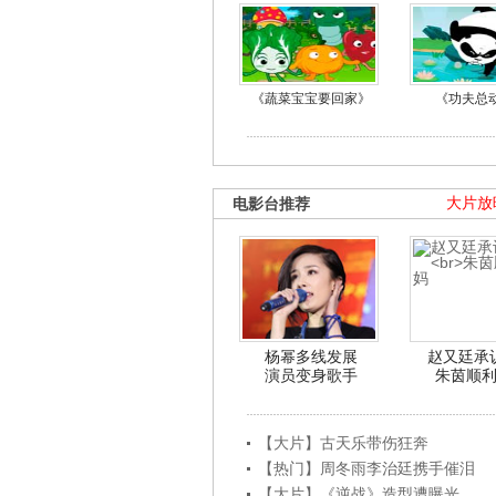
《蔬菜宝宝要回家》
《功夫总
电影台推荐
大片放
杨幂多线发展
赵又廷承
演员变身歌手
朱茵顺
【大片】古天乐带伤狂奔
【热门】周冬雨李治廷携手催泪
【大片】《逆战》造型遭曝光