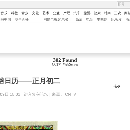
音乐
科教
青少
文化
艺术
公益
产经
汽车
旅游
健康
时尚
三农
商
直播中国
赛事直播
网络电视客户端
|
高清
电影
电视剧
纪录片
动
302 Found
CCTV_WebServer
俗日历——正月初二
锘�
9日 15:01 |
进入复兴论坛
| 来源：
CNTV