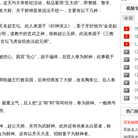
，这天均大举祭祀活动，祭品要用"五大供"，即整猪、整羊、
视频
发大财。关于财神是谁说法不统一，主要有以下几种：
本周
名赵玄坛。此人来源于《封神演义》，姜子牙封他为"金龙如
《
1
字公明，道教中的玄武之神，俗称赵公元师。此说来源于《三教
《
2
玄坛飞虎金轮执法赵元师"。
《
3
《
4
挖心。因其"无心"，故不偏倚，后世人奉为财神，此事载于
《
5
《
6
《
7
助越王打败吴国，后来经商发了大财，改名陶朱公。后人奉
《
8
《
9
《
10
重义气，后人把"义"和"利"等同对待，奉为财神。一般商号
用。
热门
历史秘
，赵公天师、关羽为武财神。此外还有供奉太白星者，称
军政名
附会为财神。还有以齐天大圣、招财童子为财神者。
地理风