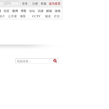
登录
注册
客服
设为首页
城
社区
微博
博客
论坛
访谈
邮箱
游戏
画片
公开课
播客
|
CCTV
频道
栏目