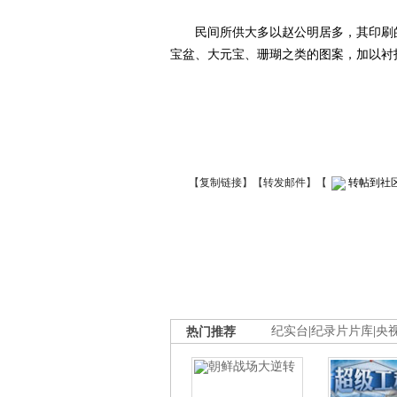
民间所供大多以赵公明居多，其印刷的
宝盆、大元宝、珊瑚之类的图案，加以
【
复制链接
】【
转发邮件
】
【
转帖到社
热门推荐
纪实台
|
纪录片片库
|
央