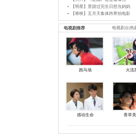
【明星】景甜过完生日想当妈妈
【将映】五月天集体跨界拍电影
电视剧推荐
电视剧台
|
热
跑马场
火流
感动生命
香草