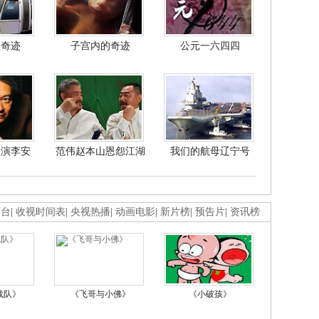
程奇迹
子宫内的奇迹
公元一六四四
导演李安
范伟赵本山恩怨江湖
我们的航母辽宁号
画台
|
收视时间表
|
央视热播
|
动画电影
|
新片榜
|
预告片
|
资讯榜
战队》
《飞哥与小佛》
《小破孩》