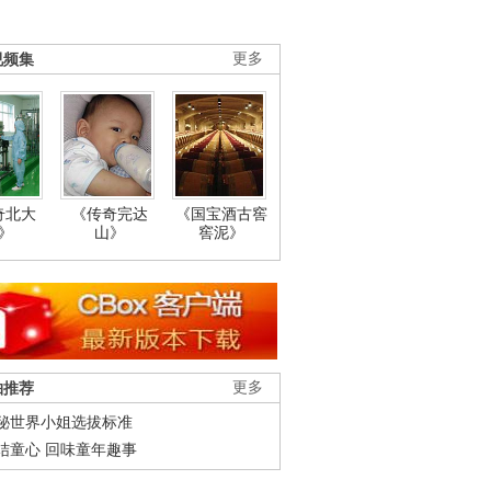
视频集
更多
奇北大
《传奇完达
《国宝酒古窖
》
山》
窖泥》
柚推荐
更多
秘世界小姐选拔标准
结童心 回味童年趣事