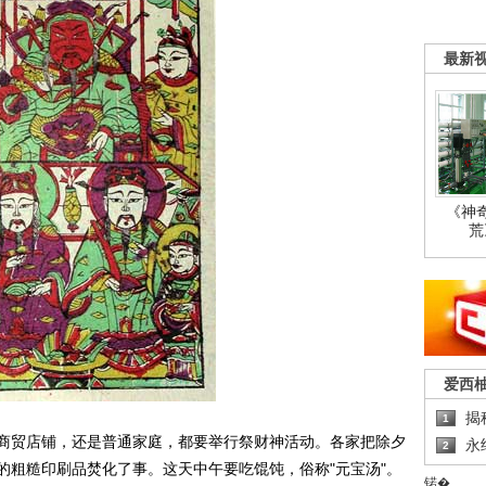
最新
《神
荒
爱西
揭
1
贸店铺，还是普通家庭，都要举行祭财神活动。各家把除夕
永
2
的粗糙印刷品焚化了事。这天中午要吃馄饨，俗称"元宝汤"。
锘�