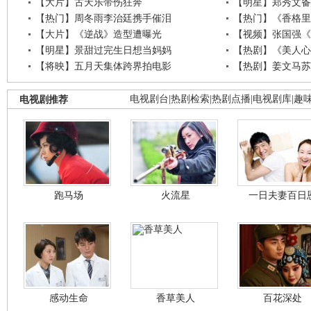
【大片】古天乐带伤狂奔
【明星】郑秀文备
【热门】周冬雨李治廷携手催泪
【热门】《香格里
【大片】《逆战》造型遭曝光
【视频】张国强《
【明星】景甜过完生日想当妈妈
【热剧】《美人心
【将映】五月天集体跨界拍电影
【热剧】姜文马苏
电视剧推荐
电视剧台
|
热剧检索
|
热剧点播
|
电视剧库
|
趣
跑马场
火流星
一日夫妻百日
感动生命
香草美人
百花深处