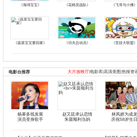
《海绵宝宝》
《花精灵战队》
《飞哥与小佛
《蔬菜宝宝要回家》
《功夫总动员》
《竞技大联盟
电影台推荐
大片放映厅
|
电影库
|
高清美图
|
热辣资
杨幂多线发展
赵又廷承认恋情
林凤娇为成
演员变身歌手
朱茵顺利当妈
庆祝58岁生