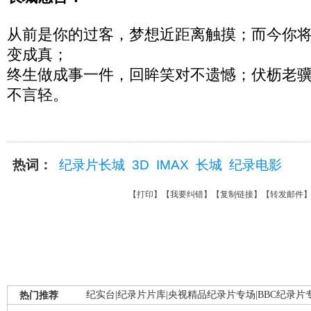
从前是你的过客，梦想近距离触摸；而今你
变成真；
终生做成事一件，回眸笑对不遗憾；伏枥老
不言轻。
热词：
纪录片长城
3D
IMAX
长城
纪录电影
【
打印
】【
我要纠错
】【
复制链接
】【
转发邮件
热门推荐
纪实台
|
纪录片片库
|
央视精品纪录片专场
|
BBC纪录片