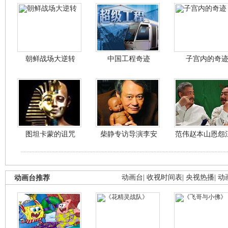
朝鲜战场大逆转
中国工程奇迹
子宫内的奇
图坦卡蒙的诅咒
柴静专访导演李安
范伟赵本山恩怨
动画台推荐
动画台
|
收视时间表
|
央视热播
|
动