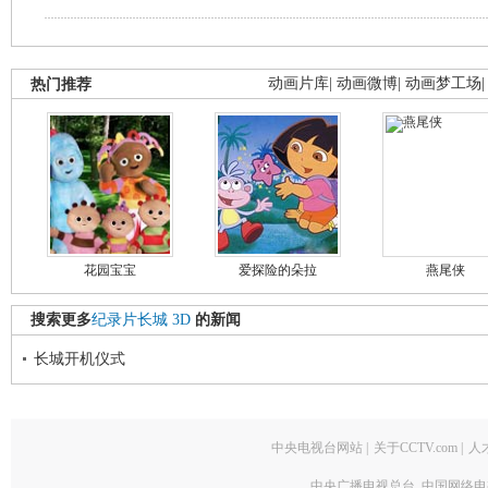
热门推荐
动画片库
|
动画微博
|
动画梦工场
花园宝宝
爱探险的朵拉
燕尾侠
搜索更多
纪录片长城
3D
的新闻
长城开机仪式
中央电视台网站
|
关于CCTV.com
|
人
中央广播电视总台 中国网络电