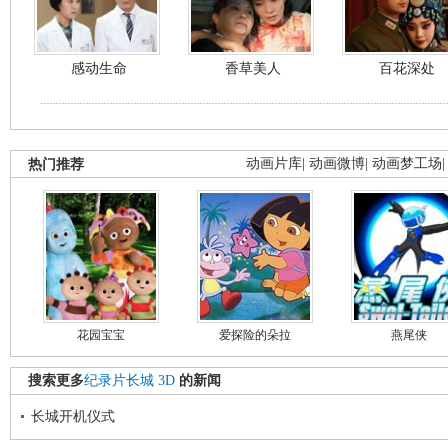
感动生命
香草美人
百花深处
热门推荐
动画片库
|
动画微博
|
动画梦工场
花园宝宝
爱探险的朵拉
燕尾侠
搜索更多
纪录片长城
3D
的新闻
长城开机仪式