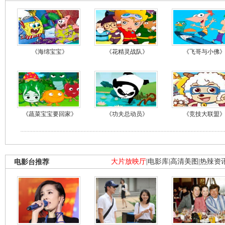
《海绵宝宝》
《花精灵战队》
《飞哥与小佛
《蔬菜宝宝要回家》
《功夫总动员》
《竞技大联盟
电影台推荐
大片放映厅
|
电影库
|
高清美图
|
热辣资