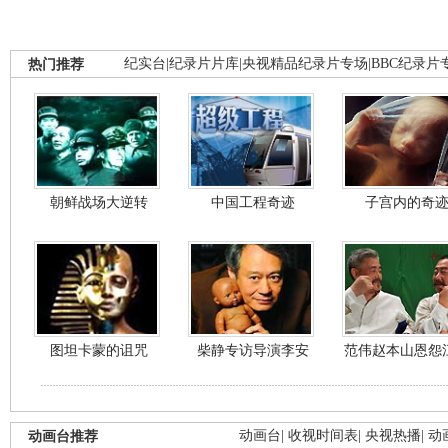
热门推荐
纪实台
|
纪录片片库
|
央视精品纪录片专场
|
BBC纪录片
朝鲜战场大逆转
中国工程奇迹
子宫内的奇
图坦卡蒙的诅咒
柴静专访导演李安
范伟赵本山恩怨
动画台推荐
动画台
|
收视时间表
|
央视热播
|
动