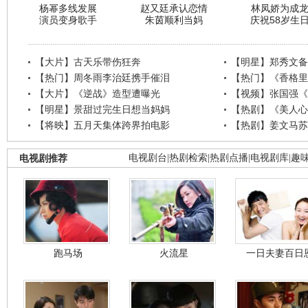
杨幂多线发展
赵又廷承认恋情
林凤娇为成
演员变身歌手
朱茵顺利当妈
庆祝58岁生
【大片】古天乐带伤狂奔
【明星】郑秀文备
【热门】周冬雨李治廷携手催泪
【热门】《香格里
【大片】《逆战》造型遭曝光
【视频】张国强《
【明星】景甜过完生日想当妈妈
【热剧】《美人心
【将映】五月天集体跨界拍电影
【热剧】姜文马苏
电视剧推荐
电视剧台
|
热剧检索
|
热剧点播
|
电视剧库
|
趣
跑马场
火流星
一日夫妻百日