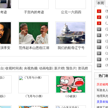
本周
《
1
程奇迹
子宫内的奇迹
公元一六四四
《
2
《
3
《
4
《
5
《
6
《
导演李安
范伟赵本山恩怨江湖
我们的航母辽宁号
7
《
8
《
9
《
10
画台
|
收视时间表
|
央视热播
|
动画电影
|
新片榜
|
预告片
|
资讯榜
热门
历史秘
军政名
地理风
战队》
《飞哥与小佛》
《小破孩》
灵异未
建筑工