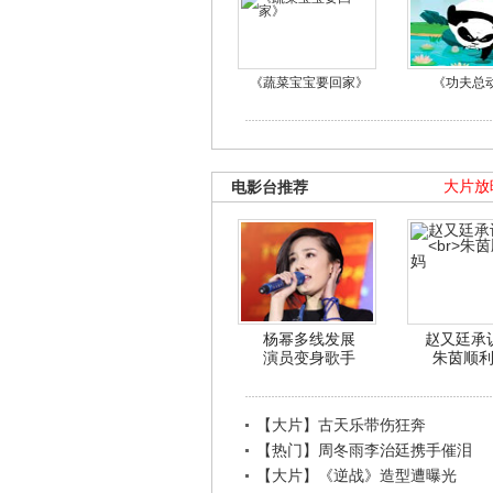
《蔬菜宝宝要回家》
《功夫总
电影台推荐
大片放
杨幂多线发展
赵又廷承
演员变身歌手
朱茵顺
【大片】古天乐带伤狂奔
【热门】周冬雨李治廷携手催泪
【大片】《逆战》造型遭曝光