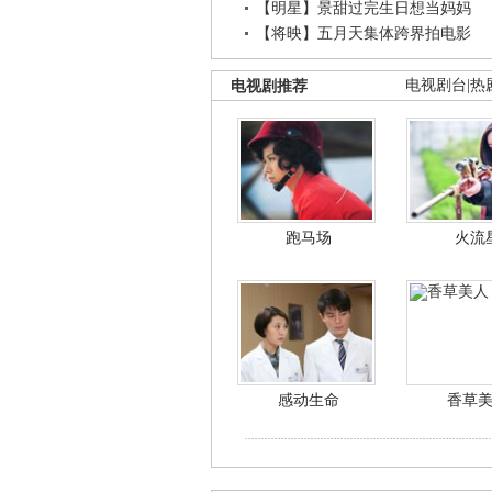
【明星】景甜过完生日想当妈妈
【将映】五月天集体跨界拍电影
电视剧推荐
电视剧台
|
热
跑马场
火流
感动生命
香草