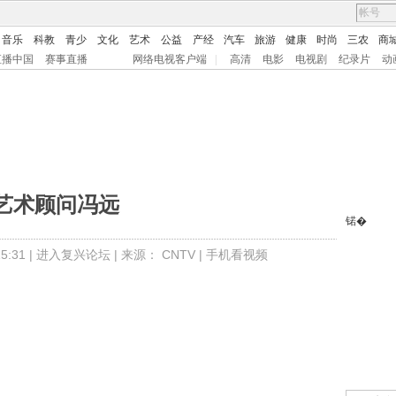
音乐
科教
青少
文化
艺术
公益
产经
汽车
旅游
健康
时尚
三农
商
直播中国
赛事直播
网络电视客户端
|
高清
电影
电视剧
纪录片
动
艺术顾问冯远
锘�
:31 |
进入复兴论坛
| 来源：
CNTV
|
手机看视频