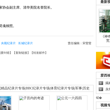
最新
家协会副主席、清华美院名誉院长。
灵魂烛照。
《神
荒
央视纪录片
长城纪录片
责任编辑：宋莹莹
我要纠错
】【
复制链接
】【
转发邮件
】
爱西
揭
1
视精品纪录片专场
|
BBC纪录片专场
|
体育纪录片专场
|
军事
|
历史
永
2
锘�
视频