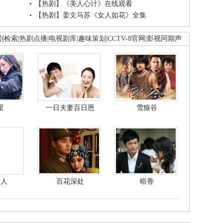
【热剧】《美人心计》在线观看
【热剧】姜文马苏《女人如花》全集
剧检索
|
热剧点播
|
电视剧库
|
趣味策划
|
CCTV-8官网
|
影视同期声
星
一日夫妻百日恩
雪狼谷
美人
百花深处
暗香