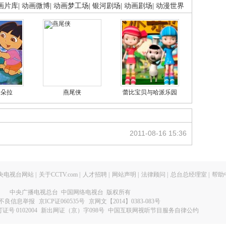
画片库
|
动画微博
|
动画梦工场
|
银河剧场
|
动画剧场
|
动漫世界
的朵拉
燕尾侠
蕾比宝贝与哈派乐园
2011-08-16 15:36
央电视台网站
|
关于CCTV.com
|
人才招聘
|
网站声明
|
法律顾问
|
总台总经理室
|
帮助
中央广播电视总台 中国网络电视台 版权所有
不良信息举报
京ICP证060535号
京网文【2014】0383-083号
 0102004
新出网证（京）字098号
中国互联网视听节目服务自律公约