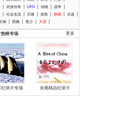
术
武侠传奇
UFO
动物
战争
星
社会名流
灾难
皇陵
慈禧
古迹
文物
西藏
青少
大清
片热映专场
更多
BC纪录片专场
央视精品纪录片