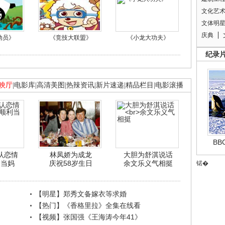
文化艺
文体明
庆典
动员》
《竞技大联盟》
《小龙大功夫》
纪录
映厅
|
电影库
|
高清美图
|
热辣资讯
|
新片速递
|
精品栏目
|
电影滚播
B
认恋情
林凤娇为成龙
大胆为舒淇说话
利当妈
庆祝58岁生日
余文乐义气相挺
锘�
【明星】郑秀文备嫁衣等求婚
【热门】《香格里拉》全集在线看
【视频】张国强《王海涛今年41》