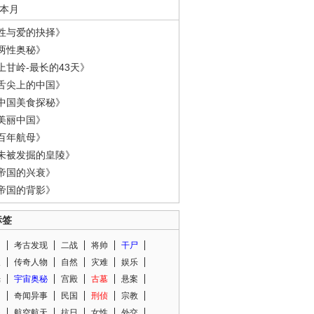
本月
性与爱的抉择》
两性奥秘》
上甘岭-最长的43天》
舌尖上的中国》
中国美食探秘》
美丽中国》
百年航母》
未被发掘的皇陵》
帝国的兴衰》
帝国的背影》
标签
闻
考古发现
二战
将帅
干尸
人
传奇人物
自然
灾难
娱乐
光
宇宙奥秘
宫殿
古墓
悬案
知
奇闻异事
民国
刑侦
宗教
程
航空航天
抗日
女性
外交