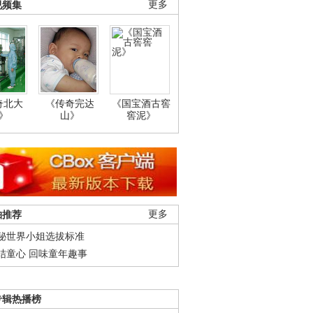
视频集
更多
奇北大
《传奇完达
《国宝酒古窖
》
山》
窖泥》
柚推荐
更多
秘世界小姐选拔标准
结童心 回味童年趣事
专辑热播榜