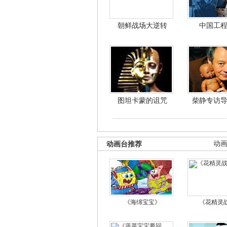
朝鲜战场大逆转
中国工
图坦卡蒙的诅咒
柴静专访
动画台推荐
动
《海绵宝宝》
《花精灵