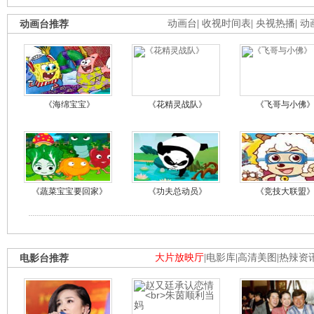
动画台推荐
动画台
|
收视时间表
|
央视热播
|
动
《海绵宝宝》
《花精灵战队》
《飞哥与小佛
《蔬菜宝宝要回家》
《功夫总动员》
《竞技大联盟
电影台推荐
大片放映厅
|
电影库
|
高清美图
|
热辣资