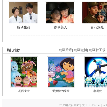
感动生命
香草美人
百花深处
热门推荐
动画片库
|
动画微博
|
动画梦工场
花园宝宝
爱探险的朵拉
燕尾侠
中央电视台网站
|
关于CCTV.com
|
人