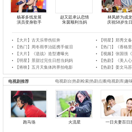
杨幂多线发展
赵又廷承认恋情
林凤娇为成
演员变身歌手
朱茵顺利当妈
庆祝58岁生
【大片】古天乐带伤狂奔
【明星】郑秀文备
【热门】周冬雨李治廷携手催泪
【热门】《香格里
【大片】《逆战》造型遭曝光
【视频】张国强《
【明星】景甜过完生日想当妈妈
【热剧】《美人心
【将映】五月天集体跨界拍电影
【热剧】姜文马苏
电视剧推荐
电视剧台
|
热剧检索
|
热剧点播
|
电视剧库
|
趣
跑马场
火流星
一日夫妻百日