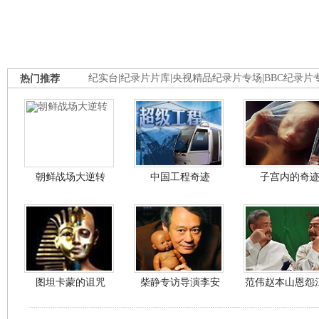
热门推荐
纪实台
|
纪录片片库
|
央视精品纪录片专场
|
BBC纪录片
朝鲜战场大逆转
中国工程奇迹
子宫内的奇
图坦卡蒙的诅咒
柴静专访导演李安
范伟赵本山恩怨