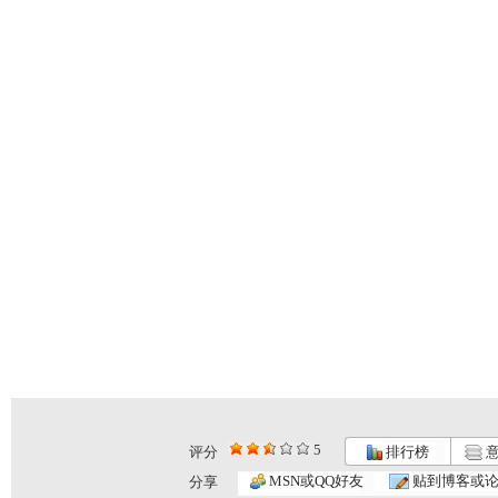
5
评分
排行榜
意
MSN或QQ好友
贴到博客或
分享